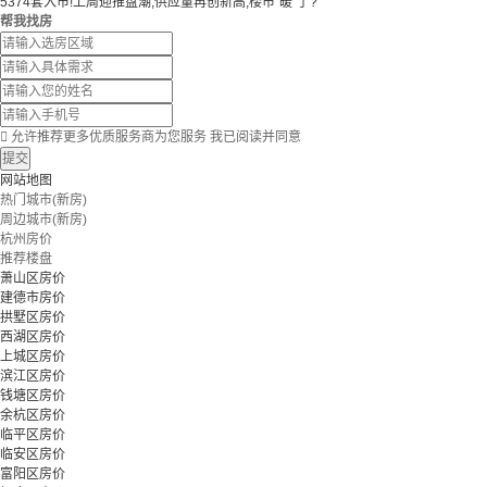
5374套入市!上周迎推盘潮,供应量再创新高,楼市“暖”了?
帮我找房

允许推荐更多优质服务商为您服务
我已阅读并同意
提交
网站地图
热门城市(新房)
周边城市(新房)
杭州房价
推荐楼盘
萧山区房价
建德市房价
拱墅区房价
西湖区房价
上城区房价
滨江区房价
钱塘区房价
余杭区房价
临平区房价
临安区房价
富阳区房价