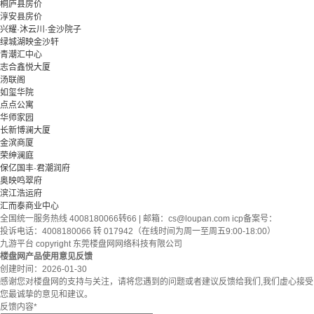
桐庐县房价
淳安县房价
兴耀·沐云川·金沙院子
绿城湖映金沙轩
青潮汇中心
志合鑫悦大厦
汤联阁
如玺华院
点点公寓
华师家园
长新博澜大厦
金滨商厦
荣绅澜庭
保亿国丰·君潮润府
奥映鸣翠府
滨江浩运府
汇而泰商业中心
全国统一服务热线 4008180066转66 | 邮箱：
cs@loupan.com
icp备案号：
投诉电话：4008180066 转 017942（在线时间为周一至周五9:00-18:00）
九游平台 copyright 东莞楼盘网网络科技有限公司
楼盘网产品使用意见反馈
创建时间：
2026-01-30
感谢您对楼盘网的支持与关注，请将您遇到的问题或者建议反馈给我们,我们虚心接受
您最诚挚的意见和建议。
反馈内容
*