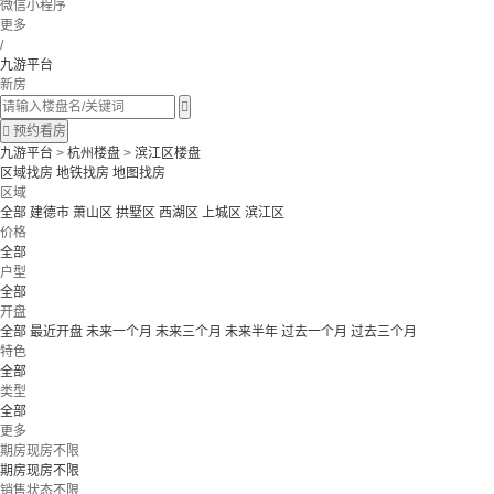
微信小程序
更多
/
九游平台
新房


预约看房
九游平台
>
杭州楼盘
>
滨江区楼盘
区域找房
地铁找房
地图找房
区域
全部
建德市
萧山区
拱墅区
西湖区
上城区
滨江区
价格
全部
户型
全部
开盘
全部
最近开盘
未来一个月
未来三个月
未来半年
过去一个月
过去三个月
特色
全部
类型
全部
更多
期房现房不限
期房现房不限
销售状态不限