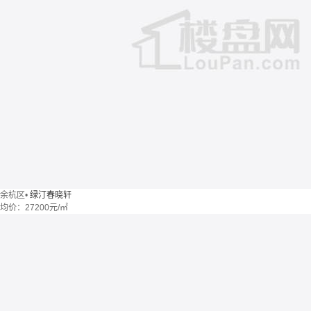
余杭区
•
绿汀春晓轩
均价：
27200元/㎡