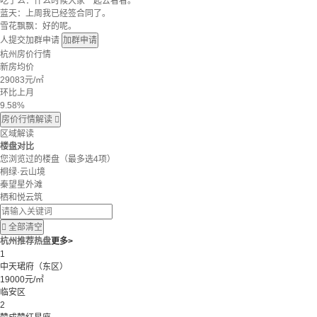
吃了么：什么时候大家一起去看看。
蓝天：上周我已经签合同了。
雪花飘飘：好的呢。
人提交加群申请
加群申请
杭州房价行情
新房均价
29083
元/㎡
环比上月
9.58%
房价行情解读

区域解读
楼盘对比
您浏览过的楼盘
（最多选4项）
桐绿·云山境
秦望星外滩
栖和悦云筑

全部清空
杭州推荐热盘
更多>
1
中天珺府（东区）
19000元/㎡
临安区
2