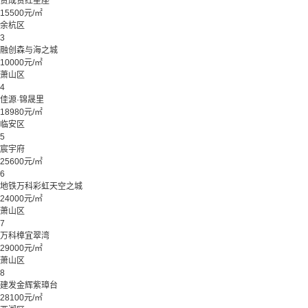
赞成赞红星座
15500元/㎡
余杭区
3
融创森与海之城
10000元/㎡
萧山区
4
佳源·锦晟里
18980元/㎡
临安区
5
宸宇府
25600元/㎡
6
地铁万科彩虹天空之城
24000元/㎡
萧山区
7
万科樟宜翠湾
29000元/㎡
萧山区
8
建发金辉紫璋台
28100元/㎡