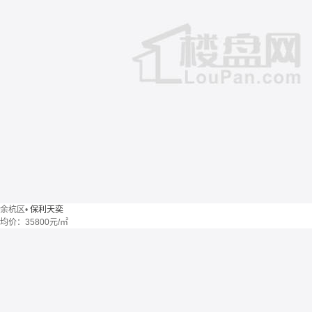
余杭区
•
保利天奕
均价：
35800元/㎡