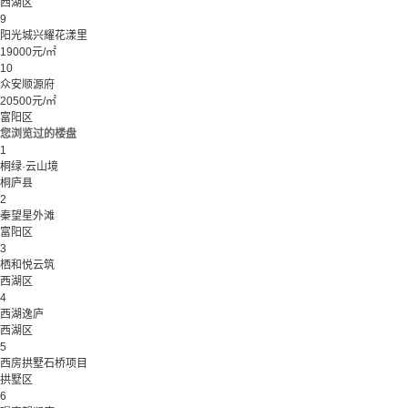
西湖区
9
阳光城兴耀花漾里
19000元/㎡
10
众安顺源府
20500元/㎡
富阳区
您浏览过的楼盘
1
桐绿·云山境
桐庐县
2
秦望星外滩
富阳区
3
栖和悦云筑
西湖区
4
西湖逸庐
西湖区
5
西房拱墅石桥项目
拱墅区
6