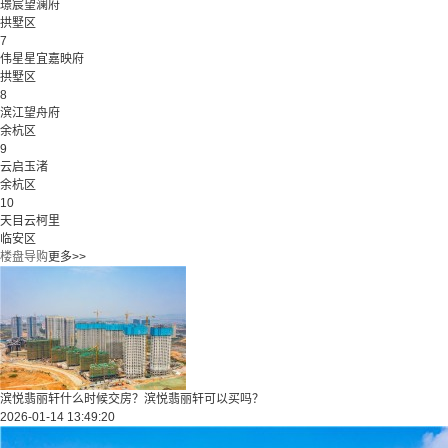
璟宸望澜府
拱墅区
7
伟星星宜嘉映府
拱墅区
8
滨江望舟府
余杭区
9
云启玉渚
余杭区
10
天目云柯里
临安区
楼盘导购
更多>>
滨悦翡丽轩什么时候交房？滨悦翡丽轩可以买吗？
2026-01-14 13:49:20