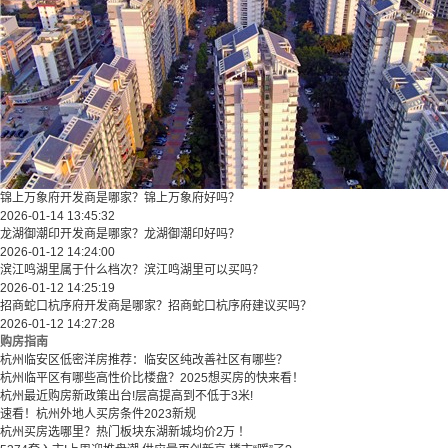
锦上万象府开发商是哪家？锦上万象府好吗？
2026-01-14 13:45:32
龙湖御潮印开发商是哪家？龙湖御潮印好吗？
2026-01-12 14:24:00
滨江鸣湖里属于什么档次？滨江鸣湖里可以买吗？
2026-01-12 14:25:19
招商蛇口杭序府开发商是哪家？招商蛇口杭序府建议买吗？
2026-01-12 14:27:28
购房指南
杭州临安区低密洋房推荐：临安区纯改善社区有哪些？
​​杭州临平区有哪些高性价比楼盘？2025想买房的快来看！​
杭州最近购房新政策出台!层高提高到不低于3米!
速看！杭州外地人买房条件2023新规
杭州买房选哪里？热门板块东湖新城均价2万 ！