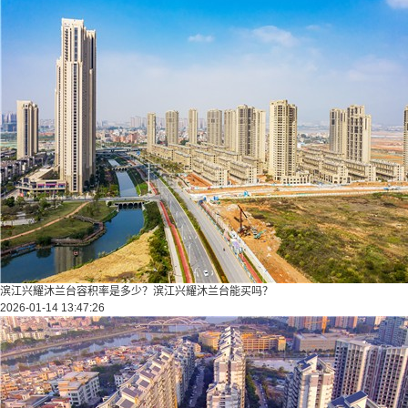
滨江兴耀沐兰台容积率是多少？滨江兴耀沐兰台能买吗？
2026-01-14 13:47:26