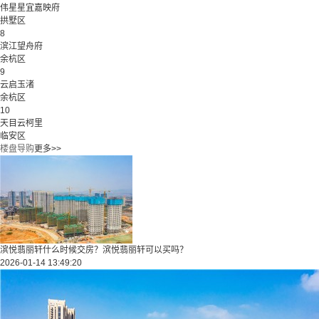
伟星星宜嘉映府
拱墅区
8
滨江望舟府
余杭区
9
云启玉渚
余杭区
10
天目云柯里
临安区
楼盘导购
更多>>
滨悦翡丽轩什么时候交房？滨悦翡丽轩可以买吗？
2026-01-14 13:49:20