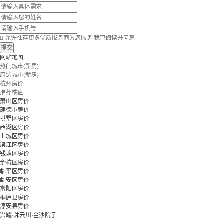

允许推荐更多优质服务商为您服务
我已阅读并同意
提交
网站地图
热门城市(新房)
周边城市(新房)
杭州房价
推荐楼盘
萧山区房价
建德市房价
拱墅区房价
西湖区房价
上城区房价
滨江区房价
钱塘区房价
余杭区房价
临平区房价
临安区房价
富阳区房价
桐庐县房价
淳安县房价
兴耀·沐云川·金沙院子