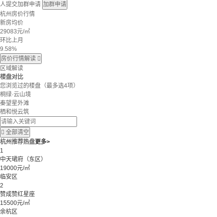
人提交加群申请
加群申请
杭州房价行情
新房均价
29083
元/㎡
环比上月
9.58%
房价行情解读

区域解读
楼盘对比
您浏览过的楼盘
（最多选4项）
桐绿·云山境
秦望星外滩
栖和悦云筑

全部清空
杭州推荐热盘
更多>
1
中天珺府（东区）
19000元/㎡
临安区
2
赞成赞红星座
15500元/㎡
余杭区