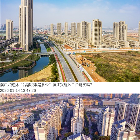
滨江兴耀沐兰台容积率是多少？滨江兴耀沐兰台能买吗？
2026-01-14 13:47:26