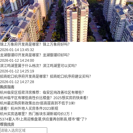
锦上万象府开发商是哪家？锦上万象府好吗？
2026-01-14 13:45:32
龙湖御潮印开发商是哪家？龙湖御潮印好吗？
2026-01-12 14:24:00
滨江鸣湖里属于什么档次？滨江鸣湖里可以买吗？
2026-01-12 14:25:19
招商蛇口杭序府开发商是哪家？招商蛇口杭序府建议买吗？
2026-01-12 14:27:28
购房指南
杭州临安区低密洋房推荐：临安区纯改善社区有哪些？
​​杭州临平区有哪些高性价比楼盘？2025想买房的快来看！​
杭州最近购房新政策出台!层高提高到不低于3米!
速看！杭州外地人买房条件2023新规
杭州买房选哪里？热门板块东湖新城均价2万 ！
5374套入市!上周迎推盘潮,供应量再创新高,楼市“暖”了?
帮我找房