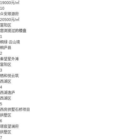
19000元/㎡
10
众安顺源府
20500元/㎡
富阳区
您浏览过的楼盘
1
桐绿·云山境
桐庐县
2
秦望星外滩
富阳区
3
栖和悦云筑
西湖区
4
西湖逸庐
西湖区
5
西房拱墅石桥项目
拱墅区
6
璟宸望澜府
拱墅区
7