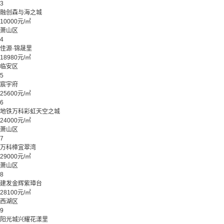
3
融创森与海之城
10000元/㎡
萧山区
4
佳源·锦晟里
18980元/㎡
临安区
5
宸宇府
25600元/㎡
6
地铁万科彩虹天空之城
24000元/㎡
萧山区
7
万科樟宜翠湾
29000元/㎡
萧山区
8
建发金辉紫璋台
28100元/㎡
西湖区
9
阳光城兴耀花漾里