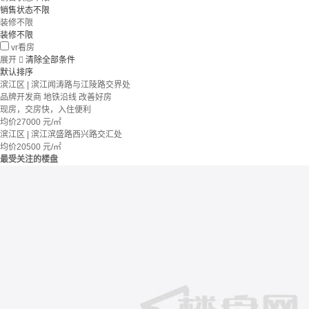
销售状态不限
装修不限
装修不限
vr看房
展开

清除全部条件
默认排序
滨江区 | 滨江闻涛路与江陵路交界处
品牌开发商
地铁沿线
改善好房
现房，交房快，入住便利
均价
27000
元/㎡
滨江区 | 滨江滨盛路西兴路交汇处
均价
20500
元/㎡
最受关注的楼盘