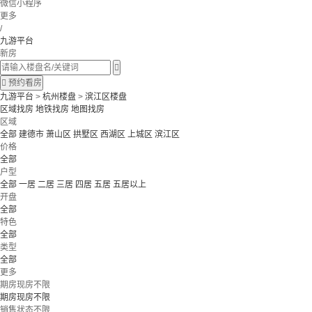
微信小程序
更多
/
九游平台
新房


预约看房
九游平台
>
杭州楼盘
>
滨江区楼盘
区域找房
地铁找房
地图找房
区域
全部
建德市
萧山区
拱墅区
西湖区
上城区
滨江区
价格
全部
户型
全部
一居
二居
三居
四居
五居
五居以上
开盘
全部
特色
全部
类型
全部
更多
期房现房不限
期房现房不限
销售状态不限