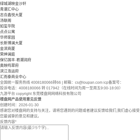
绿城湖映金沙轩
青潮汇中心
志合鑫悦大厦
汤联阁
如玺华院
点点公寓
华师家园
长新博澜大厦
金滨商厦
荣绅澜庭
保亿国丰·君潮润府
奥映鸣翠府
滨江浩运府
汇而泰商业中心
全国统一服务热线 4008180066转66 | 邮箱：
cs@loupan.com
icp备案号：
投诉电话：4008180066 转 017942（在线时间为周一至周五9:00-18:00）
九游平台 copyright 东莞楼盘网网络科技有限公司
楼盘网产品使用意见反馈
创建时间：
2026-01-30
感谢您对楼盘网的支持与关注，请将您遇到的问题或者建议反馈给我们,我们虚心接受
您最诚挚的意见和建议。
反馈内容
*