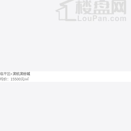
临平区
•
滨杭滨纷城
均价：
15500元/㎡