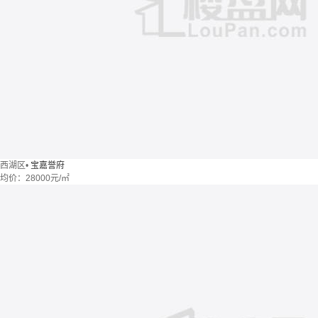
西湖区
•
宝嘉誉府
均价：
28000元/㎡