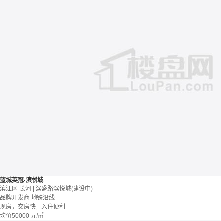
蓝城英冠·滨悦城
滨江区 长河 | 滨盛路滨悦城(建设中)
品牌开发商
地铁沿线
现房，交房快，入住便利
均价
50000
元/㎡