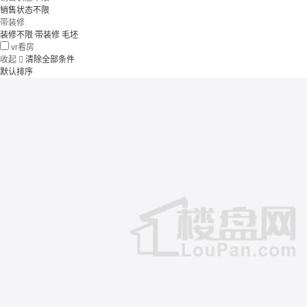
销售状态不限
带装修
装修不限
带装修
毛坯
vr看房
收起

清除全部条件
默认排序