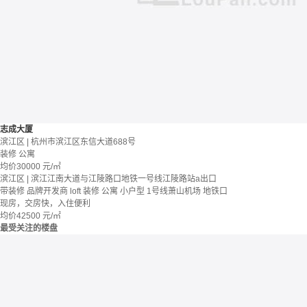
志成大厦
滨江区 | 杭州市滨江区东信大道688号
装修
公寓
均价
30000
元/㎡
滨江区 | 滨江江南大道与江陵路口地铁一号线江陵路站a出口
带装修
品牌开发商
loft
装修
公寓
小户型
1号线萧山机场
地铁口
现房，交房快，入住便利
均价
42500
元/㎡
最受关注的楼盘