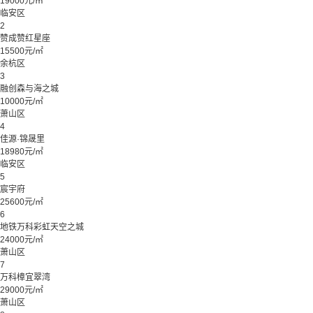
19000元/㎡
临安区
2
赞成赞红星座
15500元/㎡
余杭区
3
融创森与海之城
10000元/㎡
萧山区
4
佳源·锦晟里
18980元/㎡
临安区
5
宸宇府
25600元/㎡
6
地铁万科彩虹天空之城
24000元/㎡
萧山区
7
万科樟宜翠湾
29000元/㎡
萧山区