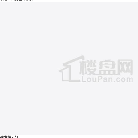
建发缦云轩