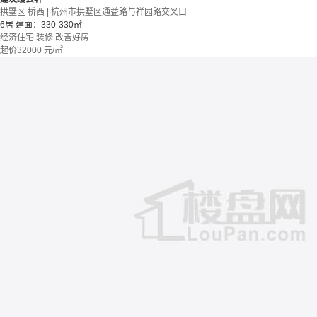
拱墅区 桥西 | 杭州市拱墅区通益路与祥园路交叉口
6居
建面：330-330㎡
经济住宅
装修
改善好房
起价
32000
元/㎡