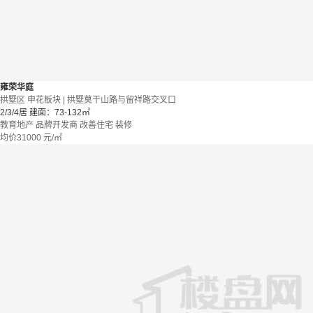
雍荣华庭
拱墅区 申花板块 | 拱墅莫干山路与留祥路交叉口
2/3/4居
建面：73-132㎡
教育地产
品牌开发商
改善住宅
装修
均价
31000
元/㎡