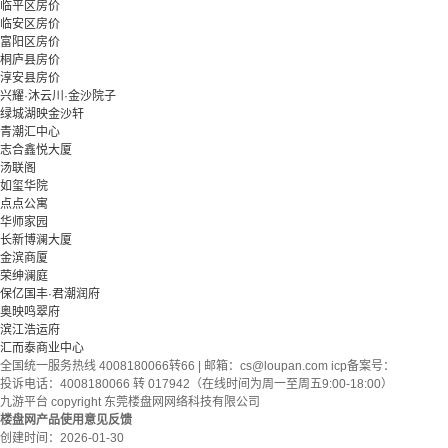
临平区房价
临安区房价
富阳区房价
桐庐县房价
淳安县房价
兴耀·沐云川·金沙院子
绿城湖映金沙轩
青潮汇中心
志合鑫悦大厦
汤联阁
如玺华院
点点公寓
华师家园
长新博澜大厦
金滨商厦
荣绅澜庭
保亿国丰·君潮润府
奥映鸣翠府
滨江浩运府
汇而泰商业中心
全国统一服务热线 4008180066转66 | 邮箱：
cs@loupan.com
icp备案号：
投诉电话：4008180066 转 017942（在线时间为周一至周五9:00-18:00）
九游平台 copyright 东莞楼盘网网络科技有限公司
楼盘网产品使用意见反馈
创建时间：
2026-01-30