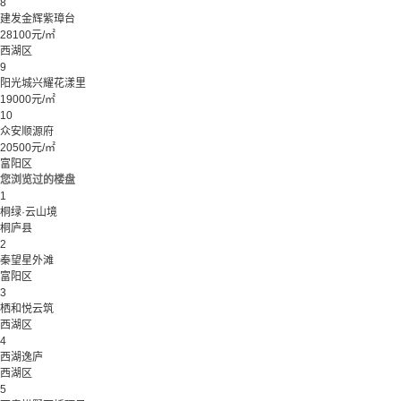
8
建发金辉紫璋台
28100元/㎡
西湖区
9
阳光城兴耀花漾里
19000元/㎡
10
众安顺源府
20500元/㎡
富阳区
您浏览过的楼盘
1
桐绿·云山境
桐庐县
2
秦望星外滩
富阳区
3
栖和悦云筑
西湖区
4
西湖逸庐
西湖区
5