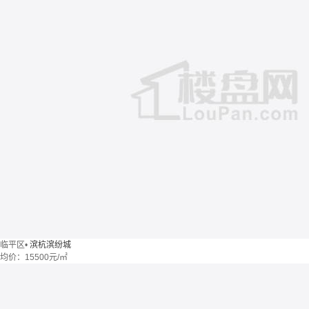
临平区
•
滨杭滨纷城
均价：
15500元/㎡