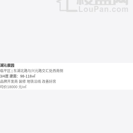
湖沁宸园
临平区 | 东湖北路与兴元路交汇处西南侧
3/4居
建面：98-118㎡
品牌开发商
装修
地铁沿线
改善好房
均价
18000
元/㎡