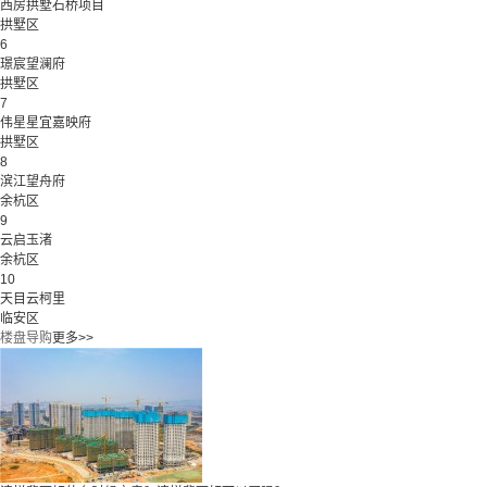
西房拱墅石桥项目
拱墅区
6
璟宸望澜府
拱墅区
7
伟星星宜嘉映府
拱墅区
8
滨江望舟府
余杭区
9
云启玉渚
余杭区
10
天目云柯里
临安区
楼盘导购
更多>>