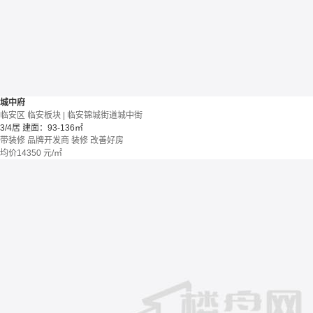
城中府
临安区 临安板块 | 临安锦城街道城中街
3/4居
建面：93-136㎡
带装修
品牌开发商
装修
改善好房
均价
14350
元/㎡