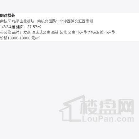
朗诗枫荟
余杭区 临平山北板块 | 余杭兴国路与北沙西路交汇西南侧
1/2/3/4居
建面：37-57㎡
带装修
品牌开发商
酒店式公寓 商铺
装修
公寓
小户型
地铁沿线
小户型
价格
13000-18000
元/㎡