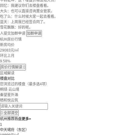
牛转乾坤：这个楼盘价格波动大么？
回忆：我建议你们去楼盘看看。
大头：也可以直接咨询置业管家。
吃了么：什么时候大家一起去看看。
蓝天：上周我已经签合同了。
雪花飘飘：好的呢。
人提交加群申请
加群申请
杭州房价行情
新房均价
29083
元/㎡
环比上月
9.58%
房价行情解读

区域解读
楼盘对比
您浏览过的楼盘
（最多选4项）
桐绿·云山境
秦望星外滩
栖和悦云筑

全部清空
杭州推荐热盘
更多>
1
中天珺府（东区）