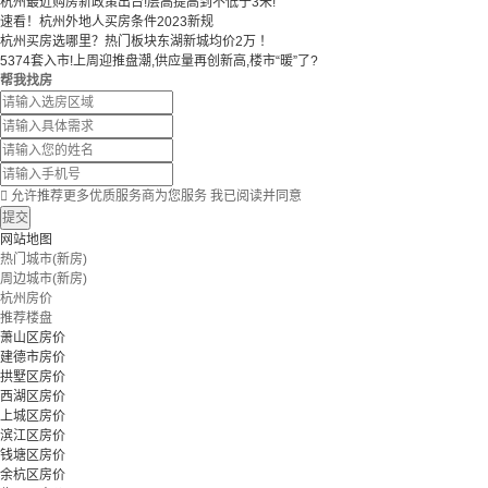
杭州最近购房新政策出台!层高提高到不低于3米!
速看！杭州外地人买房条件2023新规
杭州买房选哪里？热门板块东湖新城均价2万 ！
5374套入市!上周迎推盘潮,供应量再创新高,楼市“暖”了?
帮我找房

允许推荐更多优质服务商为您服务
我已阅读并同意
提交
网站地图
热门城市(新房)
周边城市(新房)
杭州房价
推荐楼盘
萧山区房价
建德市房价
拱墅区房价
西湖区房价
上城区房价
滨江区房价
钱塘区房价
余杭区房价