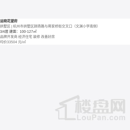
运晓花望府
拱墅区 | 杭州市拱墅区顾扬路与蒋家桥街交叉口（文渊小学南侧）
3/4居
建面：100-127㎡
品牌开发商
经济住宅
装修
改善好房
均价
33504
元/㎡