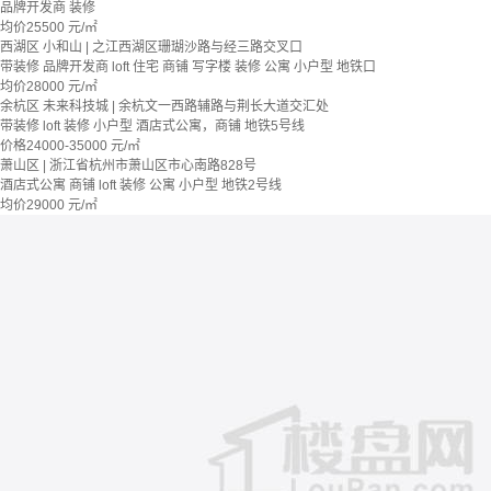
品牌开发商
装修
均价
25500
元/㎡
西湖区 小和山 | 之江西湖区珊瑚沙路与经三路交叉口
带装修
品牌开发商
loft
住宅 商铺 写字楼
装修
公寓
小户型
地铁口
均价
28000
元/㎡
余杭区 未来科技城 | 余杭文一西路辅路与荆长大道交汇处
带装修
loft
装修
小户型
酒店式公寓，商铺
地铁5号线
价格
24000-35000
元/㎡
萧山区 | 浙江省杭州市萧山区市心南路828号
酒店式公寓 商铺
loft
装修
公寓
小户型
地铁2号线
均价
29000
元/㎡