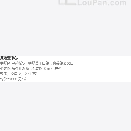
复地壹中心
拱墅区 申花板块 | 拱墅莫干山路与育英路交叉口
带装修
品牌开发商
loft
装修
公寓
小户型
现房，交房快，入住便利
均价
23000
元/㎡