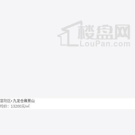
富阳区
•
九龙仓雍景山
均价：
13200元/㎡