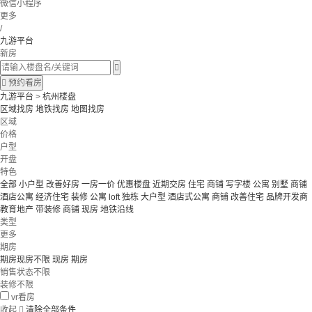
微信小程序
更多
/
九游平台
新房


预约看房
九游平台
>
杭州楼盘
区域找房
地铁找房
地图找房
区域
价格
户型
开盘
特色
全部
小户型
改善好房
一房一价
优惠楼盘
近期交房
住宅 商铺 写字楼
公寓 别墅
商铺
酒店公寓
经济住宅
装修
公寓
loft
独栋
大户型
酒店式公寓 商铺
改善住宅
品牌开发商
教育地产
带装修
商铺
现房
地铁沿线
类型
更多
期房
期房现房不限
现房
期房
销售状态不限
装修不限
vr看房
收起

清除全部条件