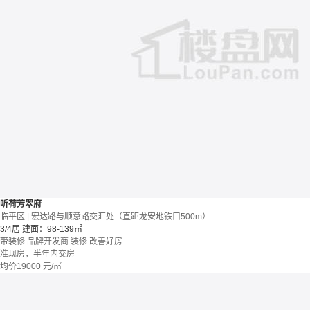
听荷芳翠府
临平区 | 宏达路与顺意路交汇处（直距龙安地铁口500m）
3/4居
建面：98-139㎡
带装修
品牌开发商
装修
改善好房
准现房，半年内交房
均价
19000
元/㎡