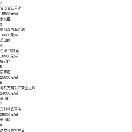
2
赞成赞红星座
15500元/㎡
余杭区
3
融创森与海之城
10000元/㎡
萧山区
4
佳源·锦晟里
18980元/㎡
临安区
5
宸宇府
25600元/㎡
6
地铁万科彩虹天空之城
24000元/㎡
萧山区
7
万科樟宜翠湾
29000元/㎡
萧山区
8
建发金辉紫璋台