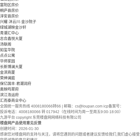
富阳区房价
桐庐县房价
淳安县房价
兴耀·沐云川·金沙院子
绿城湖映金沙轩
青潮汇中心
志合鑫悦大厦
汤联阁
如玺华院
点点公寓
华师家园
长新博澜大厦
金滨商厦
荣绅澜庭
保亿国丰·君潮润府
奥映鸣翠府
滨江浩运府
汇而泰商业中心
全国统一服务热线 4008180066转66 | 邮箱：
cs@loupan.com
icp备案号：
投诉电话：4008180066 转 017942（在线时间为周一至周五9:00-18:00）
九游平台 copyright 东莞楼盘网网络科技有限公司
楼盘网产品使用意见反馈
创建时间：
2026-01-30
感谢您对楼盘网的支持与关注，请将您遇到的问题或者建议反馈给我们,我们虚心接受