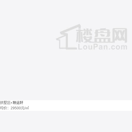
拱墅区
•
映运轩
均价：
29500元/㎡