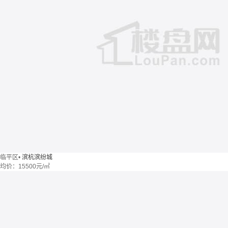
临平区
•
滨杭滨纷城
均价：
15500元/㎡