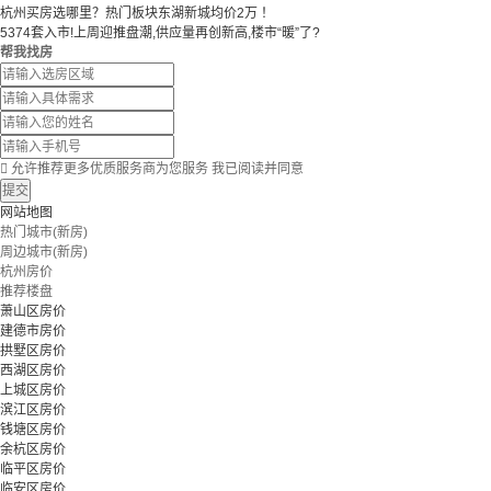
杭州买房选哪里？热门板块东湖新城均价2万 ！
5374套入市!上周迎推盘潮,供应量再创新高,楼市“暖”了?
帮我找房

允许推荐更多优质服务商为您服务
我已阅读并同意
提交
网站地图
热门城市(新房)
周边城市(新房)
杭州房价
推荐楼盘
萧山区房价
建德市房价
拱墅区房价
西湖区房价
上城区房价
滨江区房价
钱塘区房价
余杭区房价
临平区房价
临安区房价