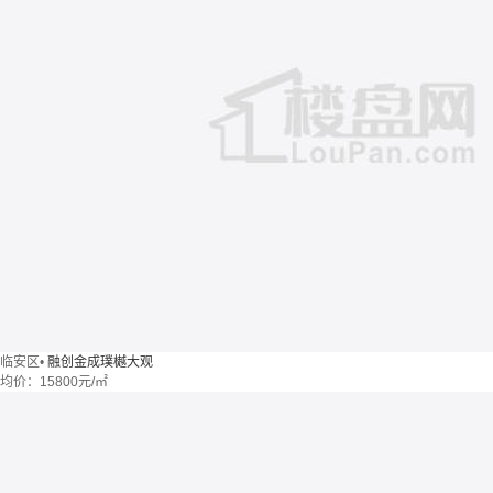
临安区
•
融创金成璞樾大观
均价：
15800元/㎡