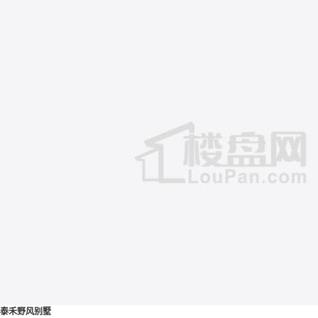
泰禾野风别墅