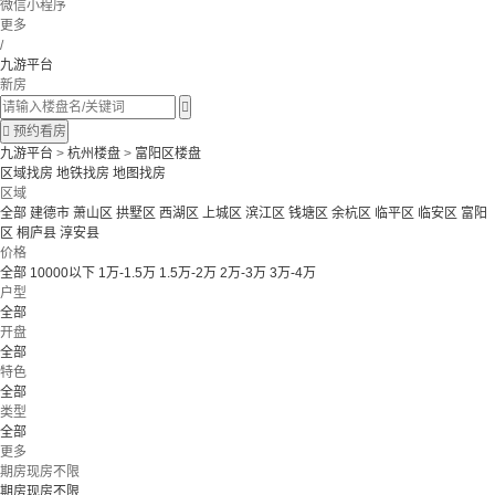
微信小程序
更多
/
九游平台
新房


预约看房
九游平台
>
杭州楼盘
>
富阳区楼盘
区域找房
地铁找房
地图找房
区域
全部
建德市
萧山区
拱墅区
西湖区
上城区
滨江区
钱塘区
余杭区
临平区
临安区
富阳
区
桐庐县
淳安县
价格
全部
10000以下
1万-1.5万
1.5万-2万
2万-3万
3万-4万
户型
全部
开盘
全部
特色
全部
类型
全部
更多
期房现房不限
期房现房不限