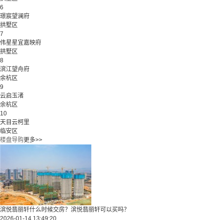
6
璟宸望澜府
拱墅区
7
伟星星宜嘉映府
拱墅区
8
滨江望舟府
余杭区
9
云启玉渚
余杭区
10
天目云柯里
临安区
楼盘导购
更多>>
滨悦翡丽轩什么时候交房？滨悦翡丽轩可以买吗？
2026-01-14 13:49:20