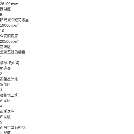
28100元/㎡
西湖区
9
阳光城兴耀花漾里
19000元/㎡
10
众安顺源府
20500元/㎡
富阳区
您浏览过的楼盘
1
桐绿·云山境
桐庐县
2
秦望星外滩
富阳区
3
栖和悦云筑
西湖区
4
西湖逸庐
西湖区
5
西房拱墅石桥项目
拱墅区