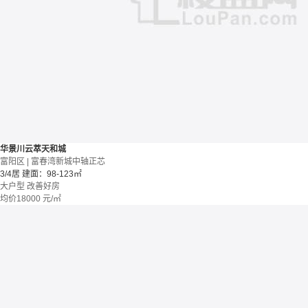
华景川云萃天和城
富阳区 | 富春湾新城中轴正芯
3/4居
建面：98-123㎡
大户型
改善好房
均价
18000
元/㎡