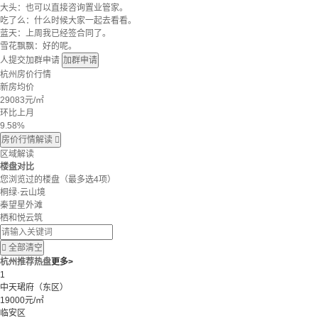
大头：也可以直接咨询置业管家。
吃了么：什么时候大家一起去看看。
蓝天：上周我已经签合同了。
雪花飘飘：好的呢。
人提交加群申请
加群申请
杭州房价行情
新房均价
29083
元/㎡
环比上月
9.58%
房价行情解读

区域解读
楼盘对比
您浏览过的楼盘
（最多选4项）
桐绿·云山境
秦望星外滩
栖和悦云筑

全部清空
杭州推荐热盘
更多>
1
中天珺府（东区）
19000元/㎡
临安区