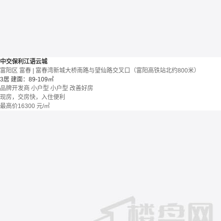
中交保利江语云城
富阳区 富春 | 富春湾新城大桥南路与望仙路交叉口（富阳高铁站北约800米）
3居
建面：89-109㎡
品牌开发商
小户型
小户型
改善好房
现房，交房快，入住便利
最高价
16300
元/㎡