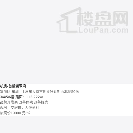
杭房·首望澜翠府
富阳区 东洲 | 江滨东大道首创奥特莱斯西北侧50米
3/4/5/6居
建面：112-222㎡
品牌开发商
改善住宅
改善好房
现房，交房快，入住便利
最高价
19000
元/㎡