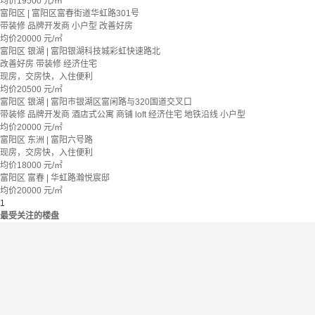
均价
19500
元/㎡
富阳区 | 富阳区富春街道华虹路301号
带装修
品牌开发商
小户型
改善好房
均价
20000
元/㎡
富阳区 银湖 | 富阳银湖科技城彩虹快速路北
改善好房
带装修
经济住宅
现房，交房快，入住便利
均价
20500
元/㎡
富阳区 银湖 | 富阳市银湖区富闲路与320国道交叉口
带装修
品牌开发商
酒店式公寓 商铺
loft
经济住宅
地铁沿线
小户型
均价
20000
元/㎡
富阳区 东洲 | 富阳六号路
现房，交房快，入住便利
均价
18000
元/㎡
富阳区 富春 | 华虹路瀚悦宸邸
均价
20000
元/㎡
1
最受关注的楼盘