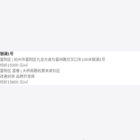
银湖1号
富阳区 | 杭州市富阳区九龙大道与富闲路交叉口东100米银湖1号
均价
15000
元/㎡
富阳区 富春 | 大桥南路杭黄未来社区
改善好房
品牌开发商
均价
15800
元/㎡