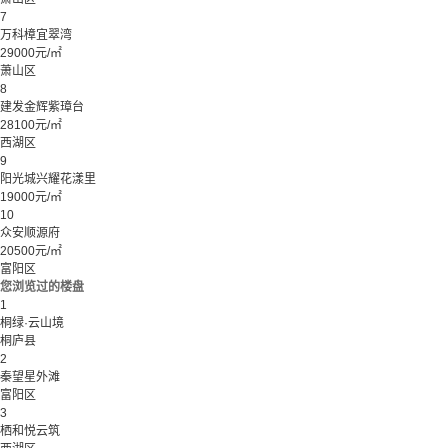
7
万科樟宜翠湾
29000元/㎡
萧山区
8
建发金辉紫璋台
28100元/㎡
西湖区
9
阳光城兴耀花漾里
19000元/㎡
10
众安顺源府
20500元/㎡
富阳区
您浏览过的楼盘
1
桐绿·云山境
桐庐县
2
秦望星外滩
富阳区
3
栖和悦云筑