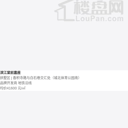
滨江棠前嘉座
拱墅区 | 香积寺路与白石巷交汇处（城北体育公园南）
品牌开发商
地铁沿线
均价
41600
元/㎡