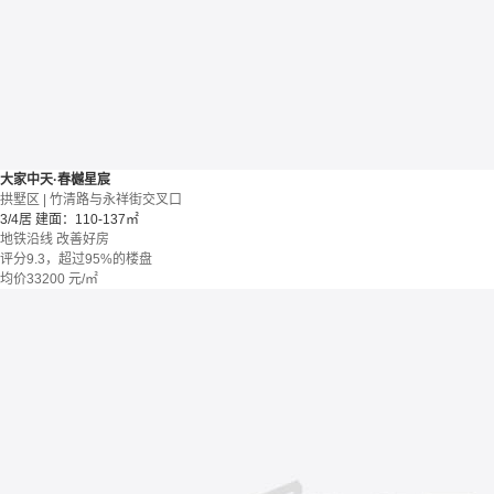
大家中天·春樾星宸
拱墅区 | 竹清路与永祥街交叉口
3/4居
建面：110-137㎡
地铁沿线
改善好房
评分9.3，超过95%的楼盘
均价
33200
元/㎡