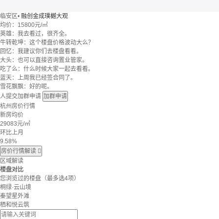
临安区
•
融创金成璞樾大观
均价：
15800元/㎡
英雄：我去看过，很齐全。
牛转乾坤：这个楼盘价格波动大么？
回忆：我建议你们去楼盘看看。
大头：也可以直接咨询置业管家。
吃了么：什么时候大家一起去看看。
蓝天：上周我已经签合同了。
雪花飘飘：好的呢。
人提交加群申请
加群申请
杭州房价行情
新房均价
29083
元/㎡
环比上月
9.58%
房价行情解读

区域解读
楼盘对比
您浏览过的楼盘
（最多选4项）
桐绿·云山境
秦望星外滩
栖和悦云筑