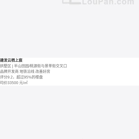
建发云栖上宸
拱墅区 | 半山田园/桃源街与景莘街交叉口
品牌开发商
地铁沿线
改善好房
评分9.2，超过95%的楼盘
均价
33500
元/㎡