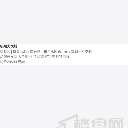
杭州大悦城
拱墅区 | 拱墅西北至隐秀路，东至永固路，南至规划一号支路
品牌开发商
大户型
住宅 商铺 写字楼
地铁沿线
均价
28500
元/㎡