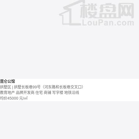
昆仑公馆
拱墅区 | 拱墅长板巷99号（河东路和长板巷交叉口）
教育地产
品牌开发商
住宅 商铺 写字楼
地铁沿线
均价
45000
元/㎡