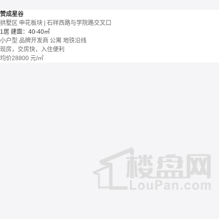
赞成星谷
拱墅区 申花板块 | 石祥西路与学院路交叉口
1居
建面：40-40㎡
小户型
品牌开发商
公寓
地铁沿线
现房，交房快，入住便利
均价
28800
元/㎡