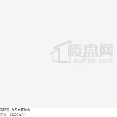
富阳区
•
九龙仓雍景山
均价：
13200元/㎡