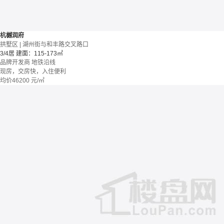
杭樾润府
拱墅区 | 湖州街与和丰路交叉路口
3/4居
建面：115-173㎡
品牌开发商
地铁沿线
现房，交房快，入住便利
均价
46200
元/㎡