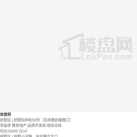
尚堂府
拱墅区 | 拱墅科祥街50号（石祥路拱康路口）
带装修
教育地产
品牌开发商
地铁沿线
均价
22000
元/㎡
拱墅区 | 拱墅小河路、吉如路交叉口