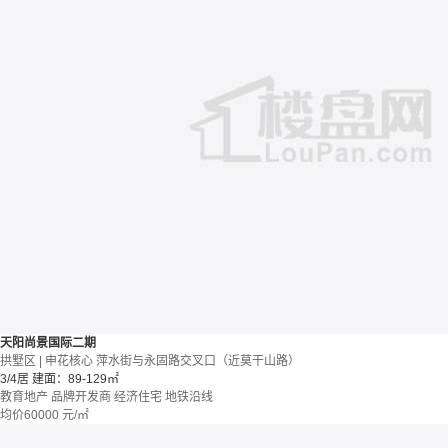
天阳尚景国际二期
拱墅区 | 申花核心 萍水街与永固路交叉口（近莫干山路）
3/4居
建面：89-129㎡
教育地产
品牌开发商
经济住宅
地铁沿线
均价
60000
元/㎡