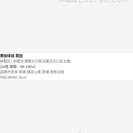
赛丽绿城·慧园
拱墅区 | 拱墅丰潭路与方家北路交叉口东北角
3/4居
建面：89-190㎡
品牌开发商
商铺 酒店公寓
商铺
地铁沿线
均价
38000
元/㎡