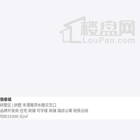
银泰城
拱墅区 | 拱墅 丰潭路萍水路交叉口
品牌开发商
住宅 商铺 写字楼
商铺 酒店公寓
地铁沿线
均价
21000
元/㎡