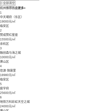

全部清空
杭州推荐热盘
更多>
1
中天珺府（东区）
19000元/㎡
临安区
2
赞成赞红星座
15500元/㎡
余杭区
3
融创森与海之城
10000元/㎡
萧山区
4
佳源·锦晟里
18980元/㎡
临安区
5
宸宇府
25600元/㎡
6
地铁万科彩虹天空之城
24000元/㎡
萧山区