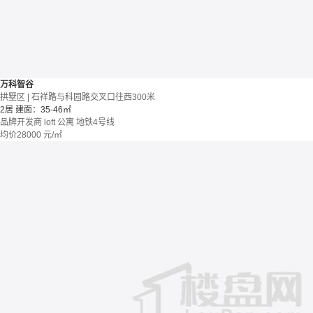
万科智谷
拱墅区 | 石祥路与科园路交叉口往西300米
2居
建面：35-46㎡
品牌开发商
loft
公寓
地铁4号线
均价
28000
元/㎡