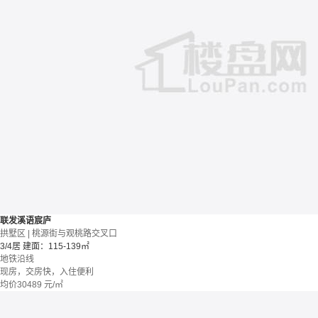
联发溪语宸庐
拱墅区 | 桃源街与观桃路交叉口
3/4居
建面：115-139㎡
地铁沿线
现房，交房快，入住便利
均价
30489
元/㎡