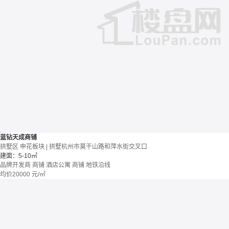
蓝钻天成商铺
拱墅区 申花板块 | 拱墅杭州市莫干山路和萍水街交叉口
建面：5-10㎡
品牌开发商
商铺 酒店公寓
商铺
地铁沿线
均价
20000
元/㎡