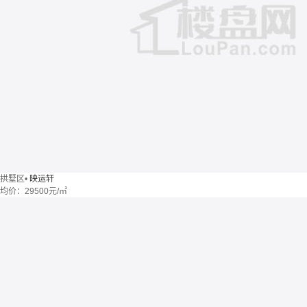
拱墅区
•
映运轩
均价：
29500元/㎡