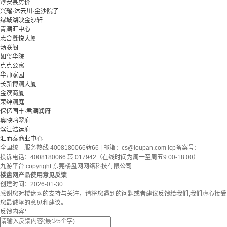
淳安县房价
兴耀·沐云川·金沙院子
绿城湖映金沙轩
青潮汇中心
志合鑫悦大厦
汤联阁
如玺华院
点点公寓
华师家园
长新博澜大厦
金滨商厦
荣绅澜庭
保亿国丰·君潮润府
奥映鸣翠府
滨江浩运府
汇而泰商业中心
全国统一服务热线 4008180066转66 | 邮箱：
cs@loupan.com
icp备案号：
投诉电话：4008180066 转 017942（在线时间为周一至周五9:00-18:00）
九游平台 copyright 东莞楼盘网网络科技有限公司
楼盘网产品使用意见反馈
创建时间：
2026-01-30
感谢您对楼盘网的支持与关注，请将您遇到的问题或者建议反馈给我们,我们虚心接受
您最诚挚的意见和建议。
反馈内容
*