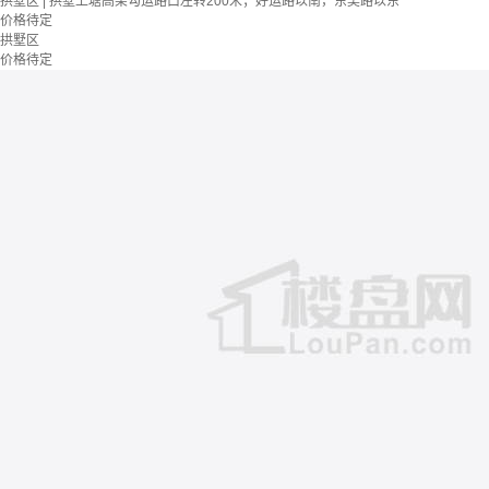
拱墅区 | 拱墅上塘高架勾运路口左转200米；好运路以南，东吴路以东
价格待定
拱墅区
价格待定