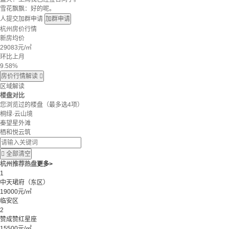
雪花飘飘：好的呢。
人提交加群申请
加群申请
杭州房价行情
新房均价
29083
元/㎡
环比上月
9.58%
房价行情解读

区域解读
楼盘对比
您浏览过的楼盘
（最多选4项）
桐绿·云山境
秦望星外滩
栖和悦云筑

全部清空
杭州推荐热盘
更多>
1
中天珺府（东区）
19000元/㎡
临安区
2
赞成赞红星座
15500元/㎡