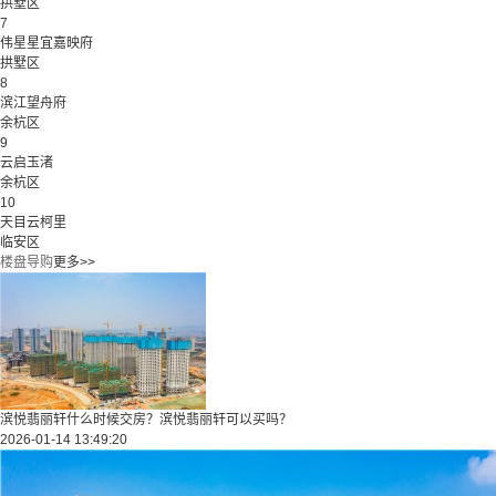
拱墅区
7
伟星星宜嘉映府
拱墅区
8
滨江望舟府
余杭区
9
云启玉渚
余杭区
10
天目云柯里
临安区
楼盘导购
更多>>
滨悦翡丽轩什么时候交房？滨悦翡丽轩可以买吗？
2026-01-14 13:49:20