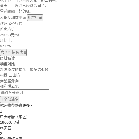
吃了么：什么时候大家一起去看看。
蓝天：上周我已经签合同了。
雪花飘飘：好的呢。
人提交加群申请
加群申请
杭州房价行情
新房均价
29083
元/㎡
环比上月
9.58%
房价行情解读

区域解读
楼盘对比
您浏览过的楼盘
（最多选4项）
桐绿·云山境
秦望星外滩
栖和悦云筑

全部清空
杭州推荐热盘
更多>
1
中天珺府（东区）
19000元/㎡
临安区
2