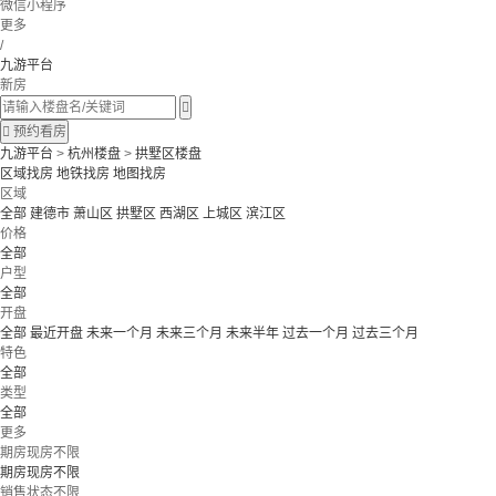
微信小程序
更多
/
九游平台
新房


预约看房
九游平台
>
杭州楼盘
>
拱墅区楼盘
区域找房
地铁找房
地图找房
区域
全部
建德市
萧山区
拱墅区
西湖区
上城区
滨江区
价格
全部
户型
全部
开盘
全部
最近开盘
未来一个月
未来三个月
未来半年
过去一个月
过去三个月
特色
全部
类型
全部
更多
期房现房不限
期房现房不限
销售状态不限