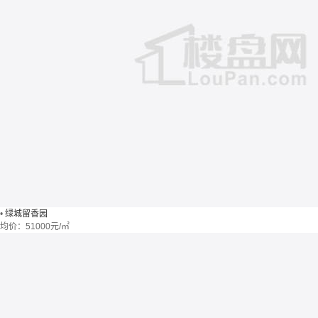
•
绿城留香园
均价：
51000元/㎡