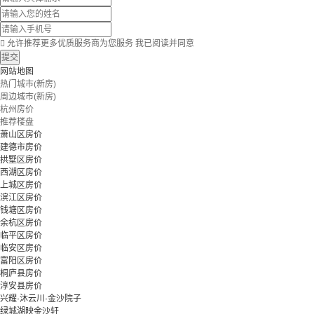

允许推荐更多优质服务商为您服务
我已阅读并同意
提交
网站地图
热门城市(新房)
周边城市(新房)
杭州房价
推荐楼盘
萧山区房价
建德市房价
拱墅区房价
西湖区房价
上城区房价
滨江区房价
钱塘区房价
余杭区房价
临平区房价
临安区房价
富阳区房价
桐庐县房价
淳安县房价
兴耀·沐云川·金沙院子
绿城湖映金沙轩