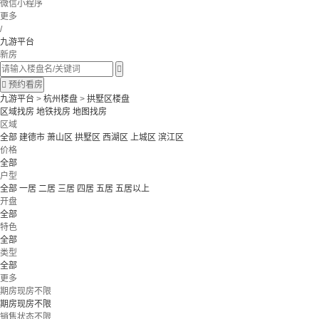
微信小程序
更多
/
九游平台
新房


预约看房
九游平台
>
杭州楼盘
>
拱墅区楼盘
区域找房
地铁找房
地图找房
区域
全部
建德市
萧山区
拱墅区
西湖区
上城区
滨江区
价格
全部
户型
全部
一居
二居
三居
四居
五居
五居以上
开盘
全部
特色
全部
类型
全部
更多
期房现房不限
期房现房不限
销售状态不限