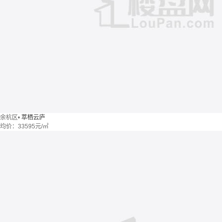
余杭区
•
萃栖云庐
均价：
33595元/㎡