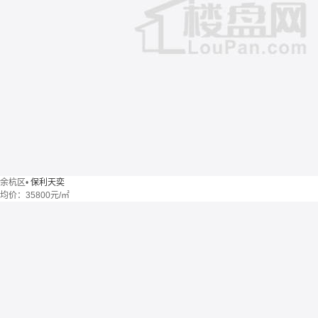
余杭区
•
保利天奕
均价：
35800元/㎡