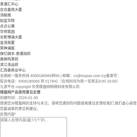
青潮汇中心
志合鑫悦大厦
汤联阁
如玺华院
点点公寓
华师家园
长新博澜大厦
金滨商厦
荣绅澜庭
保亿国丰·君潮润府
奥映鸣翠府
滨江浩运府
汇而泰商业中心
全国统一服务热线 4008180066转66 | 邮箱：
cs@loupan.com
icp备案号：
投诉电话：4008180066 转 017942（在线时间为周一至周五9:00-18:00）
九游平台 copyright 东莞楼盘网网络科技有限公司
楼盘网产品使用意见反馈
创建时间：
2026-01-30
感谢您对楼盘网的支持与关注，请将您遇到的问题或者建议反馈给我们,我们虚心接受
您最诚挚的意见和建议。
反馈内容
*