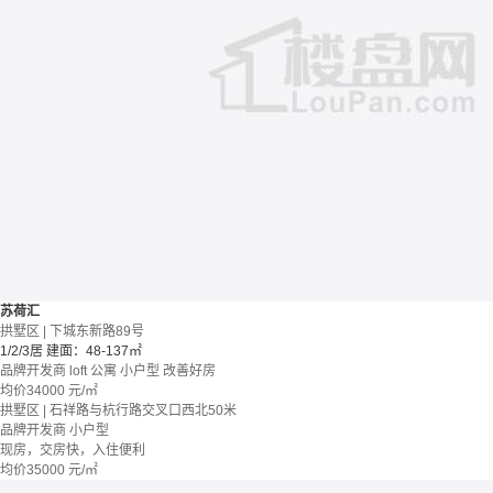
苏荷汇
拱墅区 | 下城东新路89号
1/2/3居
建面：48-137㎡
品牌开发商
loft
公寓
小户型
改善好房
均价
34000
元/㎡
拱墅区 | 石祥路与杭行路交叉口西北50米
品牌开发商
小户型
现房，交房快，入住便利
均价
35000
元/㎡