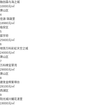
融创森与海之城
10000元/㎡
萧山区
4
佳源·锦晟里
18980元/㎡
临安区
5
宸宇府
25600元/㎡
6
地铁万科彩虹天空之城
24000元/㎡
萧山区
7
万科樟宜翠湾
29000元/㎡
萧山区
8
建发金辉紫璋台
28100元/㎡
西湖区
9
阳光城兴耀花漾里
19000元/㎡