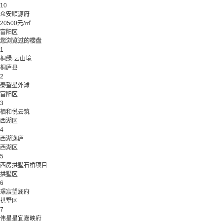
10
众安顺源府
20500元/㎡
富阳区
您浏览过的楼盘
1
桐绿·云山境
桐庐县
2
秦望星外滩
富阳区
3
栖和悦云筑
西湖区
4
西湖逸庐
西湖区
5
西房拱墅石桥项目
拱墅区
6
璟宸望澜府
拱墅区
7
伟星星宜嘉映府