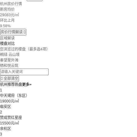
杭州房价行情
新房均价
29083
元/㎡
环比上月
9.58%
房价行情解读

区域解读
楼盘对比
您浏览过的楼盘
（最多选4项）
桐绿·云山境
秦望星外滩
栖和悦云筑

全部清空
杭州推荐热盘
更多>
1
中天珺府（东区）
19000元/㎡
临安区
2
赞成赞红星座
15500元/㎡
余杭区
3