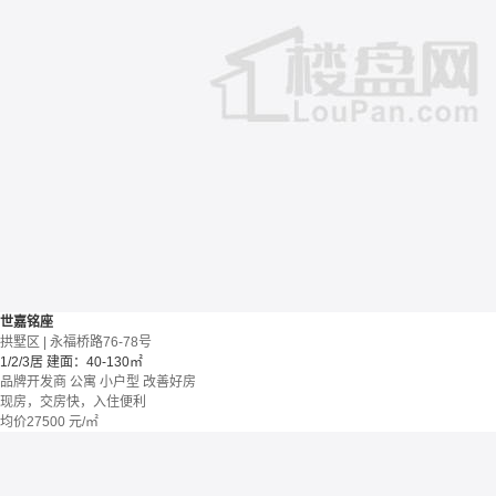
世嘉铭座
拱墅区 | 永福桥路76-78号
1/2/3居
建面：40-130㎡
品牌开发商
公寓
小户型
改善好房
现房，交房快，入住便利
均价
27500
元/㎡