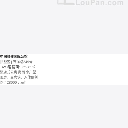
中国铁建国际公馆
拱墅区 | 石祥路249号
1/2/3居
建面：35-75㎡
酒店式公寓 商铺
小户型
现房，交房快，入住便利
均价
28000
元/㎡