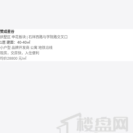
赞成星谷
拱墅区 申花板块 | 石祥西路与学院路交叉口
1居
建面：40-40㎡
小户型
品牌开发商
公寓
地铁沿线
现房，交房快，入住便利
均价
28800
元/㎡