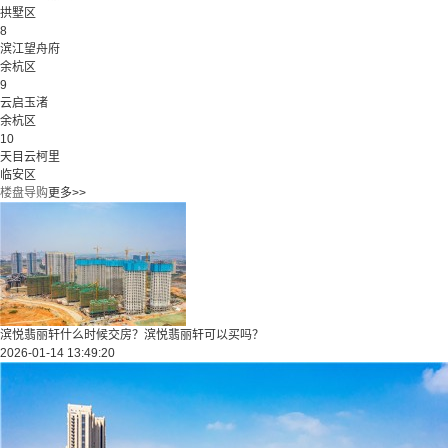
拱墅区
8
滨江望舟府
余杭区
9
云启玉渚
余杭区
10
天目云柯里
临安区
楼盘导购
更多>>
滨悦翡丽轩什么时候交房？滨悦翡丽轩可以买吗？
2026-01-14 13:49:20