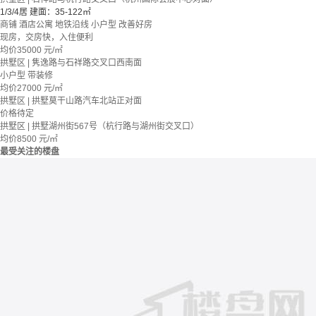
1/3/4居
建面：35-122㎡
商铺 酒店公寓
地铁沿线
小户型
改善好房
现房，交房快，入住便利
均价
35000
元/㎡
拱墅区 | 隽逸路与石祥路交叉口西南面
小户型
带装修
均价
27000
元/㎡
拱墅区 | 拱墅莫干山路汽车北站正对面
价格待定
拱墅区 | 拱墅湖州街567号（杭行路与湖州街交叉口）
均价
8500
元/㎡
最受关注的楼盘