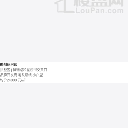
融创运河印
拱墅区 | 祥瑞路和星桥街交叉口
品牌开发商
地铁沿线
小户型
均价
24000
元/㎡