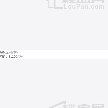
余杭区
•
听翠轩
均价：
31200元/㎡