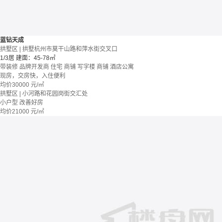
蓝钻天成
拱墅区 | 拱墅杭州市莫干山路和萍水街交叉口
1/3居
建面：45-78㎡
带装修
品牌开发商
住宅 商铺 写字楼
商铺 酒店公寓
现房，交房快，入住便利
均价
30000
元/㎡
拱墅区 | 小河路和花园岗街交汇处
小户型
改善好房
均价
21000
元/㎡