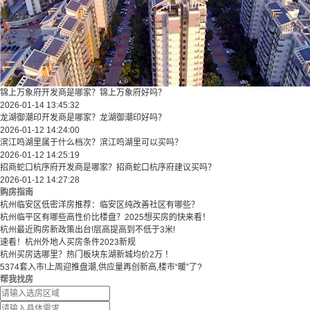
锦上万象府开发商是哪家？锦上万象府好吗？
2026-01-14 13:45:32
龙湖御潮印开发商是哪家？龙湖御潮印好吗？
2026-01-12 14:24:00
滨江鸣湖里属于什么档次？滨江鸣湖里可以买吗？
2026-01-12 14:25:19
招商蛇口杭序府开发商是哪家？招商蛇口杭序府建议买吗？
2026-01-12 14:27:28
购房指南
杭州临安区低密洋房推荐：临安区纯改善社区有哪些？
​​杭州临平区有哪些高性价比楼盘？2025想买房的快来看！​
杭州最近购房新政策出台!层高提高到不低于3米!
速看！杭州外地人买房条件2023新规
杭州买房选哪里？热门板块东湖新城均价2万 ！
5374套入市!上周迎推盘潮,供应量再创新高,楼市“暖”了?
帮我找房