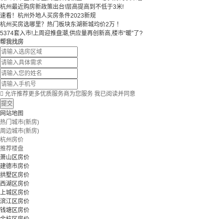
杭州最近购房新政策出台!层高提高到不低于3米!
速看！杭州外地人买房条件2023新规
杭州买房选哪里？热门板块东湖新城均价2万 ！
5374套入市!上周迎推盘潮,供应量再创新高,楼市“暖”了?
帮我找房

允许推荐更多优质服务商为您服务
我已阅读并同意
提交
网站地图
热门城市(新房)
周边城市(新房)
杭州房价
推荐楼盘
萧山区房价
建德市房价
拱墅区房价
西湖区房价
上城区房价
滨江区房价
钱塘区房价