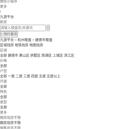
微信小程序
更多
/
九游平台
新房


预约看房
九游平台
>
杭州楼盘
>
建德市楼盘
区域找房
地铁找房
地图找房
区域
全部
建德市
萧山区
拱墅区
西湖区
上城区
滨江区
价格
全部
户型
全部
一居
二居
三居
四居
五居
五居以上
开盘
全部
特色
全部
类型
全部
更多
期房现房不限
期房现房不限
销售状态不限