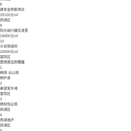
8
建发金辉紫璋台
28100元/㎡
西湖区
9
阳光城兴耀花漾里
19000元/㎡
10
众安顺源府
20500元/㎡
富阳区
您浏览过的楼盘
1
桐绿·云山境
桐庐县
2
秦望星外滩
富阳区
3
栖和悦云筑
西湖区
4
西湖逸庐
西湖区
5