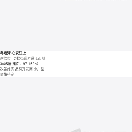
粤港湾·心安江上
建德市 | 更楼街道寿昌江西侧
3/4/5居
建面：97-152㎡
改善好房
品牌开发商
小户型
价格待定