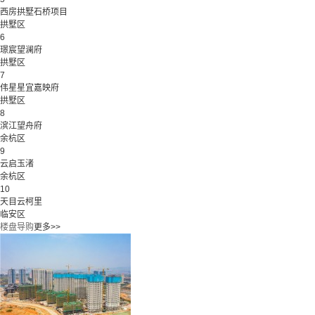
西房拱墅石桥项目
拱墅区
6
璟宸望澜府
拱墅区
7
伟星星宜嘉映府
拱墅区
8
滨江望舟府
余杭区
9
云启玉渚
余杭区
10
天目云柯里
临安区
楼盘导购
更多>>