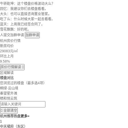
牛转乾坤：这个楼盘价格波动大么？
回忆：我建议你们去楼盘看看。
大头：也可以直接咨询置业管家。
吃了么：什么时候大家一起去看看。
蓝天：上周我已经签合同了。
雪花飘飘：好的呢。
人提交加群申请
加群申请
杭州房价行情
新房均价
29083
元/㎡
环比上月
9.58%
房价行情解读

区域解读
楼盘对比
您浏览过的楼盘
（最多选4项）
桐绿·云山境
秦望星外滩
栖和悦云筑

全部清空
杭州推荐热盘
更多>
1
中天珺府（东区）