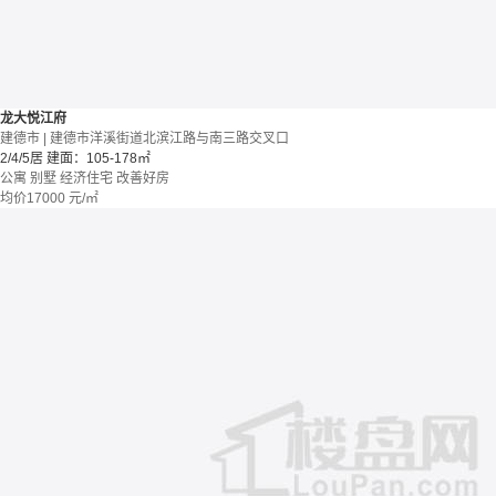
龙大悦江府
建德市 | 建德市洋溪街道北滨江路与南三路交叉口
2/4/5居
建面：105-178㎡
公寓 别墅
经济住宅
改善好房
均价
17000
元/㎡