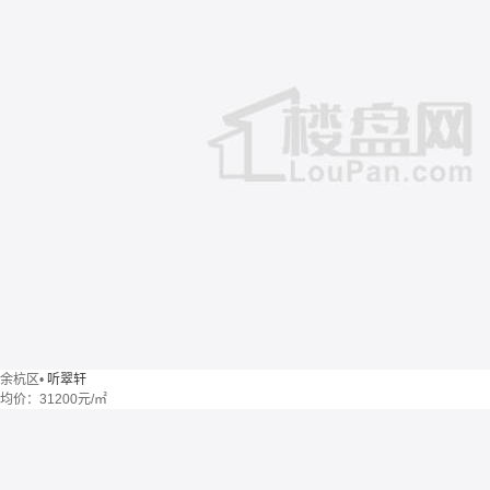
余杭区
•
听翠轩
均价：
31200元/㎡