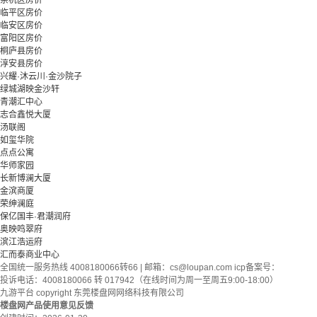
余杭区房价
临平区房价
临安区房价
富阳区房价
桐庐县房价
淳安县房价
兴耀·沐云川·金沙院子
绿城湖映金沙轩
青潮汇中心
志合鑫悦大厦
汤联阁
如玺华院
点点公寓
华师家园
长新博澜大厦
金滨商厦
荣绅澜庭
保亿国丰·君潮润府
奥映鸣翠府
滨江浩运府
汇而泰商业中心
全国统一服务热线 4008180066转66 | 邮箱：
cs@loupan.com
icp备案号：
投诉电话：4008180066 转 017942（在线时间为周一至周五9:00-18:00）
九游平台 copyright 东莞楼盘网网络科技有限公司
楼盘网产品使用意见反馈