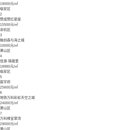
19000元/㎡
临安区
2
赞成赞红星座
15500元/㎡
余杭区
3
融创森与海之城
10000元/㎡
萧山区
4
佳源·锦晟里
18980元/㎡
临安区
5
宸宇府
25600元/㎡
6
地铁万科彩虹天空之城
24000元/㎡
萧山区
7
万科樟宜翠湾
29000元/㎡
萧山区