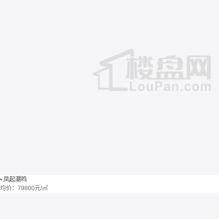
•
凤起潮鸣
均价：
79800元/㎡