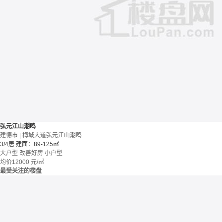
弘元江山潮鸣
建德市 | 梅城大道弘元江山潮鸣
3/4居
建面：89-125㎡
大户型
改善好房
小户型
均价
12000
元/㎡
最受关注的楼盘