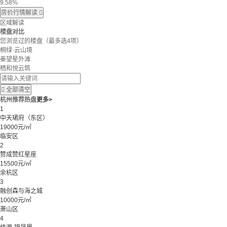
9.58%
房价行情解读

区域解读
楼盘对比
您浏览过的楼盘
（最多选4项）
桐绿·云山境
秦望星外滩
栖和悦云筑

全部清空
杭州推荐热盘
更多>
1
中天珺府（东区）
19000元/㎡
临安区
2
赞成赞红星座
15500元/㎡
余杭区
3
融创森与海之城
10000元/㎡
萧山区
4