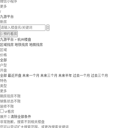
微信小程序
更多
/
九游平台
新房


预约看房
九游平台
>
杭州楼盘
区域找房
地铁找房
地图找房
区域
价格
全部
户型
开盘
全部
最近开盘
未来一个月
未来三个月
未来半年
过去一个月
过去三个月
特色
类型
更多
期房现房不限
销售状态不限
装修不限
vr看房
展开

清除全部条件
非常抱歉，搜索不到相关楼盘
您可以尝试扩大搜索范围，或更改搜索关键词