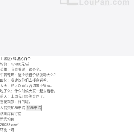
上城区
•
绿城沁百合
均价：
47400元/㎡
英雄：我去看过，很齐全。
牛转乾坤：这个楼盘价格波动大么？
回忆：我建议你们去楼盘看看。
大头：也可以直接咨询置业管家。
吃了么：什么时候大家一起去看看。
蓝天：上周我已经签合同了。
雪花飘飘：好的呢。
人提交加群申请
加群申请
杭州房价行情
新房均价
29083
元/㎡
环比上月