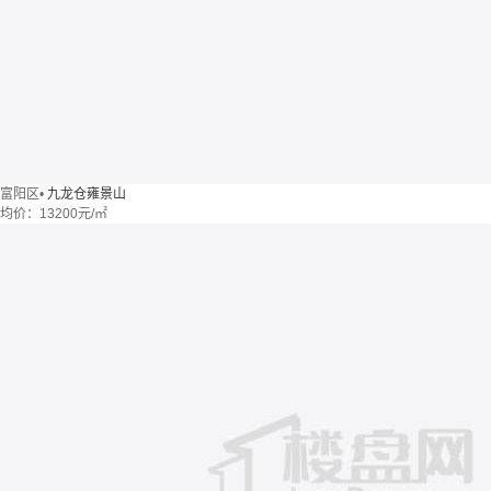
富阳区
•
九龙仓雍景山
均价：
13200元/㎡