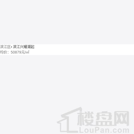
滨江区
•
滨江兴耀潮起
均价：
50879元/㎡