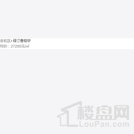
余杭区
•
绿汀春晓轩
均价：
27200元/㎡