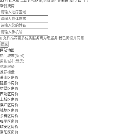
5374套入市!上周迎推盘潮,供应量再创新高,楼市“暖”了?
帮我找房

允许推荐更多优质服务商为您服务
我已阅读并同意
提交
网站地图
热门城市(新房)
周边城市(新房)
杭州房价
推荐楼盘
萧山区房价
建德市房价
拱墅区房价
西湖区房价
上城区房价
滨江区房价
钱塘区房价
余杭区房价
临平区房价
临安区房价
富阳区房价