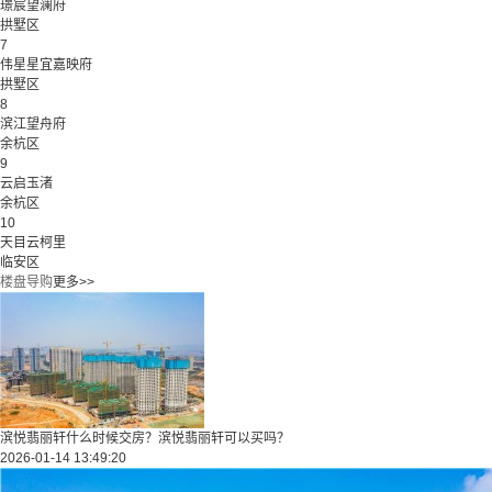
璟宸望澜府
拱墅区
7
伟星星宜嘉映府
拱墅区
8
滨江望舟府
余杭区
9
云启玉渚
余杭区
10
天目云柯里
临安区
楼盘导购
更多>>
滨悦翡丽轩什么时候交房？滨悦翡丽轩可以买吗？
2026-01-14 13:49:20