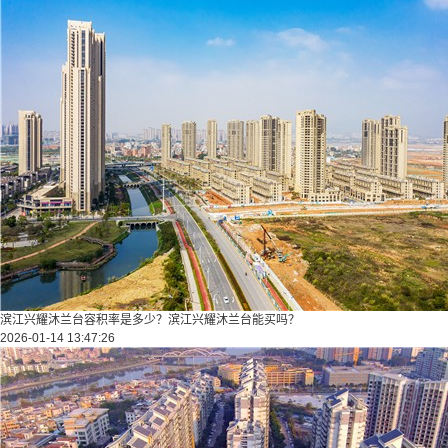
滨江兴耀沐兰台容积率是多少？滨江兴耀沐兰台能买吗？
2026-01-14 13:47:26