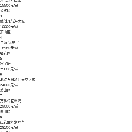
赞成赞红星座
15500元/㎡
余杭区
3
融创森与海之城
10000元/㎡
萧山区
4
佳源·锦晟里
18980元/㎡
临安区
5
宸宇府
25600元/㎡
6
地铁万科彩虹天空之城
24000元/㎡
萧山区
7
万科樟宜翠湾
29000元/㎡
萧山区
8
建发金辉紫璋台
28100元/㎡