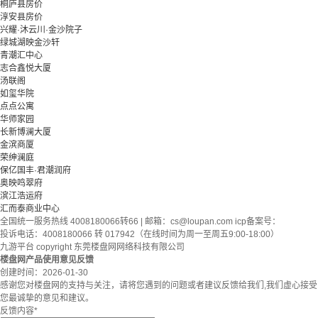
桐庐县房价
淳安县房价
兴耀·沐云川·金沙院子
绿城湖映金沙轩
青潮汇中心
志合鑫悦大厦
汤联阁
如玺华院
点点公寓
华师家园
长新博澜大厦
金滨商厦
荣绅澜庭
保亿国丰·君潮润府
奥映鸣翠府
滨江浩运府
汇而泰商业中心
全国统一服务热线 4008180066转66 | 邮箱：
cs@loupan.com
icp备案号：
投诉电话：4008180066 转 017942（在线时间为周一至周五9:00-18:00）
九游平台 copyright 东莞楼盘网网络科技有限公司
楼盘网产品使用意见反馈
创建时间：
2026-01-30
感谢您对楼盘网的支持与关注，请将您遇到的问题或者建议反馈给我们,我们虚心接受
您最诚挚的意见和建议。
反馈内容
*