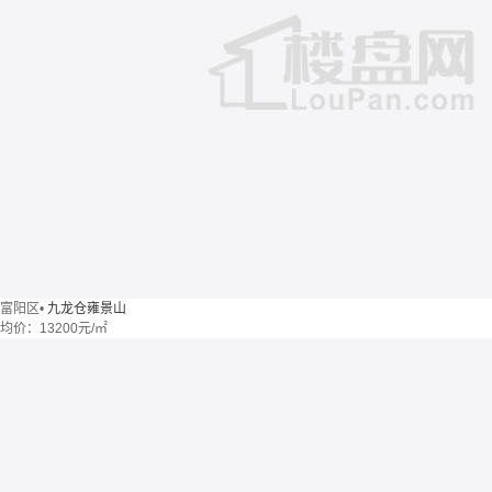
富阳区
•
九龙仓雍景山
均价：
13200元/㎡