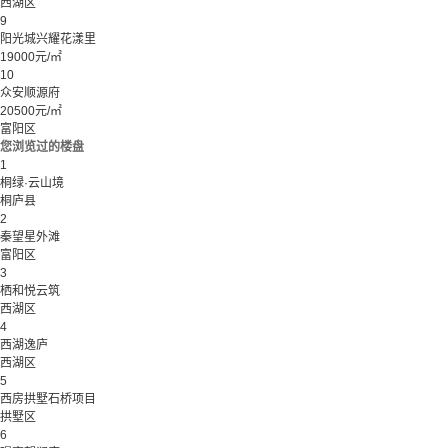
西湖区
9
阳光城兴耀花漾里
19000元/㎡
10
众安顺源府
20500元/㎡
富阳区
您浏览过的楼盘
1
桐绿·云山境
桐庐县
2
秦望星外滩
富阳区
3
栖和悦云筑
西湖区
4
西湖逸庐
西湖区
5
西房拱墅石桥项目
拱墅区
6