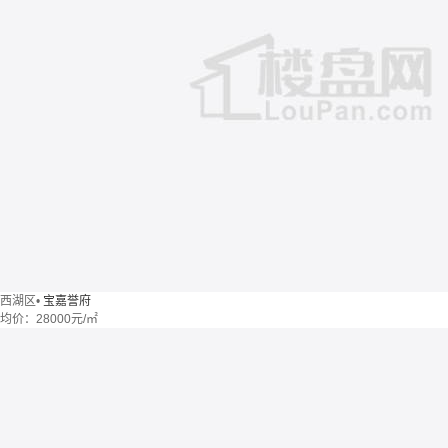
西湖区
•
宝嘉誉府
均价：
28000元/㎡