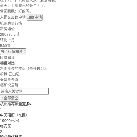
吃了么：什么时候大家一起去看看。
蓝天：上周我已经签合同了。
雪花飘飘：好的呢。
人提交加群申请
加群申请
杭州房价行情
新房均价
29083
元/㎡
环比上月
9.58%
房价行情解读

区域解读
楼盘对比
您浏览过的楼盘
（最多选4项）
桐绿·云山境
秦望星外滩
栖和悦云筑

全部清空
杭州推荐热盘
更多>
1
中天珺府（东区）
19000元/㎡
临安区
2