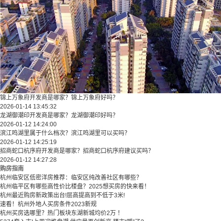
锦上万象府开发商是哪家？锦上万象府好吗？
2026-01-14 13:45:32
龙湖御潮印开发商是哪家？龙湖御潮印好吗？
2026-01-12 14:24:00
滨江鸣湖里属于什么档次？滨江鸣湖里可以买吗？
2026-01-12 14:25:19
招商蛇口杭序府开发商是哪家？招商蛇口杭序府建议买吗？
2026-01-12 14:27:28
购房指南
杭州临安区低密洋房推荐：临安区纯改善社区有哪些？
​​杭州临平区有哪些高性价比楼盘？2025想买房的快来看！​
杭州最近购房新政策出台!层高提高到不低于3米!
速看！杭州外地人买房条件2023新规
杭州买房选哪里？热门板块东湖新城均价2万 ！