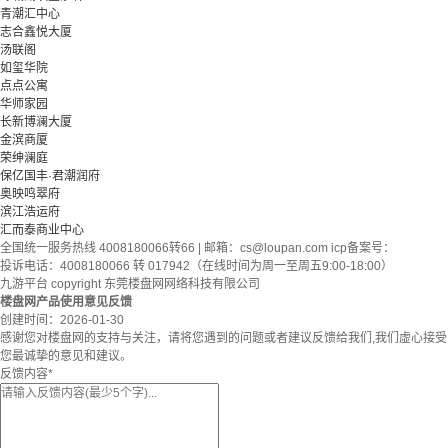
青潮汇中心
志合鑫悦大厦
汤联阁
如玺华院
点点公寓
华师家园
长新博澜大厦
金滨商厦
荣绅澜庭
保亿国丰·君潮润府
奥映鸣翠府
滨江浩运府
汇而泰商业中心
全国统一服务热线 4008180066转66 | 邮箱：
cs@loupan.com
icp备案号：
投诉电话：4008180066 转 017942（在线时间为周一至周五9:00-18:00）
九游平台 copyright 东莞楼盘网网络科技有限公司
楼盘网产品使用意见反馈
创建时间：
2026-01-30
感谢您对楼盘网的支持与关注，请将您遇到的问题或者建议反馈给我们,我们虚心接受
您最诚挚的意见和建议。
反馈内容
*