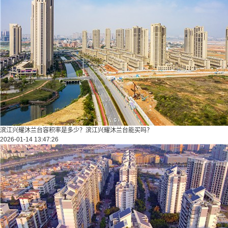
滨江兴耀沐兰台容积率是多少？滨江兴耀沐兰台能买吗？
2026-01-14 13:47:26