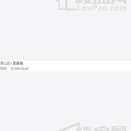
萧山区
•
亚奥城
均价：
47000元/㎡