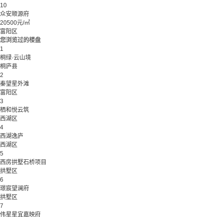
10
众安顺源府
20500元/㎡
富阳区
您浏览过的楼盘
1
桐绿·云山境
桐庐县
2
秦望星外滩
富阳区
3
栖和悦云筑
西湖区
4
西湖逸庐
西湖区
5
西房拱墅石桥项目
拱墅区
6
璟宸望澜府
拱墅区
7
伟星星宜嘉映府