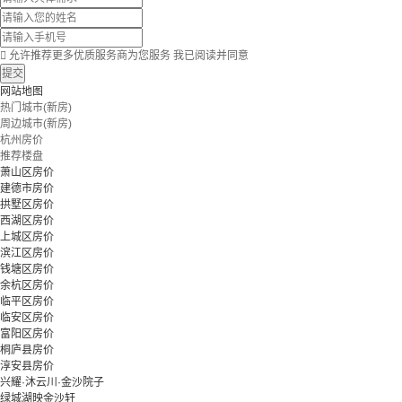

允许推荐更多优质服务商为您服务
我已阅读并同意
提交
网站地图
热门城市(新房)
周边城市(新房)
杭州房价
推荐楼盘
萧山区房价
建德市房价
拱墅区房价
西湖区房价
上城区房价
滨江区房价
钱塘区房价
余杭区房价
临平区房价
临安区房价
富阳区房价
桐庐县房价
淳安县房价
兴耀·沐云川·金沙院子
绿城湖映金沙轩