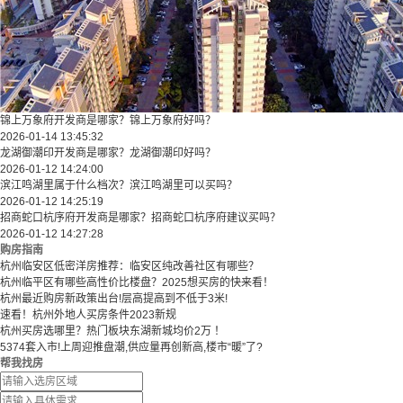
锦上万象府开发商是哪家？锦上万象府好吗？
2026-01-14 13:45:32
龙湖御潮印开发商是哪家？龙湖御潮印好吗？
2026-01-12 14:24:00
滨江鸣湖里属于什么档次？滨江鸣湖里可以买吗？
2026-01-12 14:25:19
招商蛇口杭序府开发商是哪家？招商蛇口杭序府建议买吗？
2026-01-12 14:27:28
购房指南
杭州临安区低密洋房推荐：临安区纯改善社区有哪些？
​​杭州临平区有哪些高性价比楼盘？2025想买房的快来看！​
杭州最近购房新政策出台!层高提高到不低于3米!
速看！杭州外地人买房条件2023新规
杭州买房选哪里？热门板块东湖新城均价2万 ！
5374套入市!上周迎推盘潮,供应量再创新高,楼市“暖”了?
帮我找房