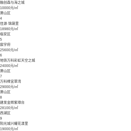
融创森与海之城
10000元/㎡
萧山区
4
佳源·锦晟里
18980元/㎡
临安区
5
宸宇府
25600元/㎡
6
地铁万科彩虹天空之城
24000元/㎡
萧山区
7
万科樟宜翠湾
29000元/㎡
萧山区
8
建发金辉紫璋台
28100元/㎡
西湖区
9
阳光城兴耀花漾里
19000元/㎡