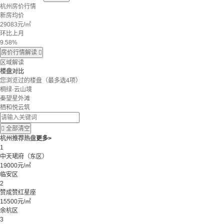
杭州房价行情
新房均价
29083
元/㎡
环比上月
9.58%
房价行情解读

区域解读
楼盘对比
您浏览过的楼盘
（最多选4项）
桐绿·云山境
秦望星外滩
栖和悦云筑

全部清空
杭州推荐热盘
更多>
1
中天珺府（东区）
19000元/㎡
临安区
2
赞成赞红星座
15500元/㎡
余杭区
3