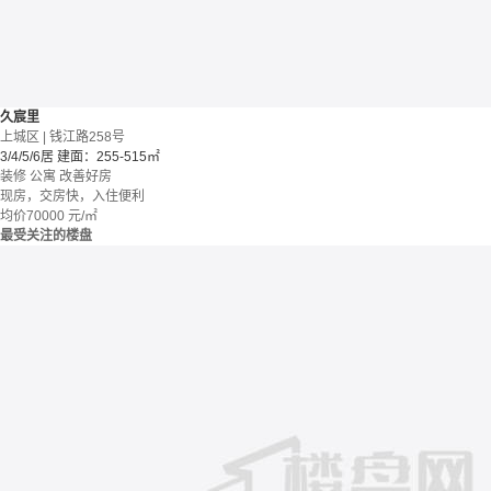
久宸里
上城区 | 钱江路258号
3/4/5/6居
建面：255-515㎡
装修
公寓
改善好房
现房，交房快，入住便利
均价
70000
元/㎡
最受关注的楼盘