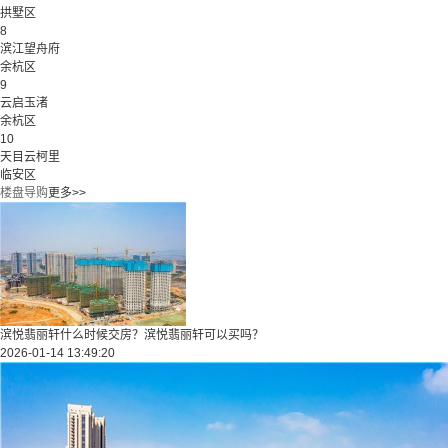
拱墅区
8
滨江望舟府
余杭区
9
云启玉渚
余杭区
10
天目云柯里
临安区
楼盘导购
更多>>
滨悦翡丽轩什么时候交房？滨悦翡丽轩可以买吗？
2026-01-14 13:49:20