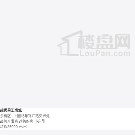
越秀星汇尚城
余杭区 | 上园路与锦江路交界处
品牌开发商
改善好房
小户型
均价
25000
元/㎡