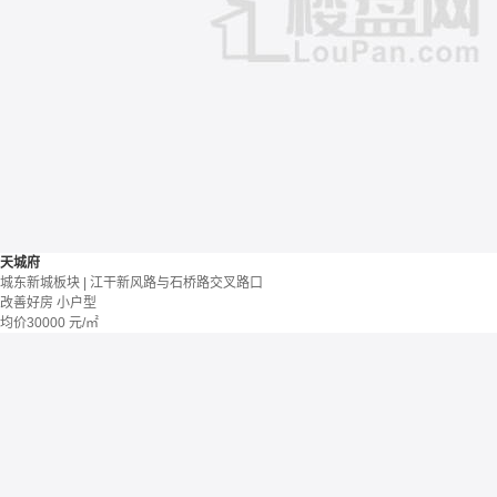
天城府
城东新城板块 | 江干新风路与石桥路交叉路口
改善好房
小户型
均价
30000
元/㎡