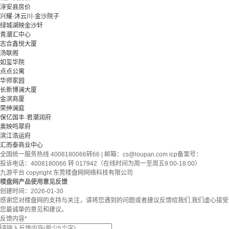
淳安县房价
兴耀·沐云川·金沙院子
绿城湖映金沙轩
青潮汇中心
志合鑫悦大厦
汤联阁
如玺华院
点点公寓
华师家园
长新博澜大厦
金滨商厦
荣绅澜庭
保亿国丰·君潮润府
奥映鸣翠府
滨江浩运府
汇而泰商业中心
全国统一服务热线 4008180066转66 | 邮箱：
cs@loupan.com
icp备案号：
投诉电话：4008180066 转 017942（在线时间为周一至周五9:00-18:00）
九游平台 copyright 东莞楼盘网网络科技有限公司
楼盘网产品使用意见反馈
创建时间：
2026-01-30
感谢您对楼盘网的支持与关注，请将您遇到的问题或者建议反馈给我们,我们虚心接受
您最诚挚的意见和建议。
反馈内容
*