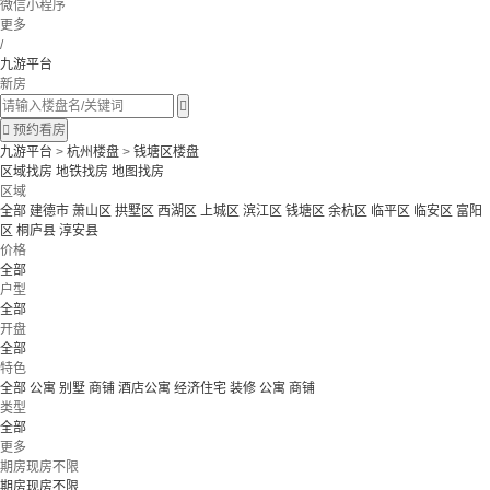
微信小程序
更多
/
九游平台
新房


预约看房
九游平台
>
杭州楼盘
>
钱塘区楼盘
区域找房
地铁找房
地图找房
区域
全部
建德市
萧山区
拱墅区
西湖区
上城区
滨江区
钱塘区
余杭区
临平区
临安区
富阳
区
桐庐县
淳安县
价格
全部
户型
全部
开盘
全部
特色
全部
公寓 别墅
商铺 酒店公寓
经济住宅
装修
公寓
商铺
类型
全部
更多
期房现房不限
期房现房不限