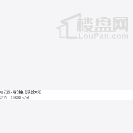
临安区
•
融创金成璞樾大观
均价：
15800元/㎡