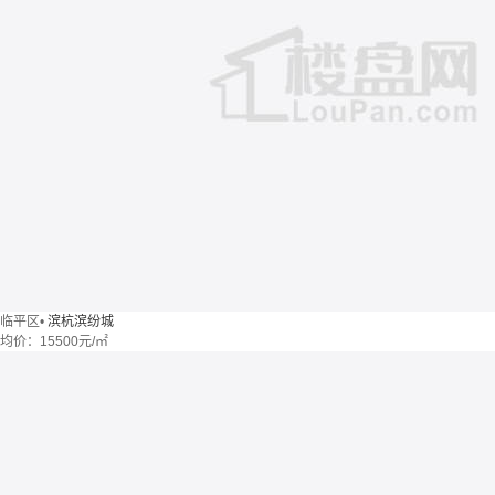
临平区
•
滨杭滨纷城
均价：
15500元/㎡