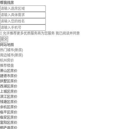
帮我找房

允许推荐更多优质服务商为您服务
我已阅读并同意
提交
网站地图
热门城市(新房)
周边城市(新房)
杭州房价
推荐楼盘
萧山区房价
建德市房价
拱墅区房价
西湖区房价
上城区房价
滨江区房价
钱塘区房价
余杭区房价
临平区房价
临安区房价
富阳区房价
桐庐县房价