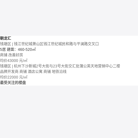
朝龙汇
钱塘区 | 钱江世纪城萧山区钱江世纪城民和路与平澜路交叉口
5居
建面：460-520㎡
商铺
改善好房
均价
43000
元/㎡
钱塘区 | 杭州下沙新城2号大街与23号大街交汇处蒲公英天地营销中心二楼
品牌开发商
商铺 酒店公寓
商铺
地铁沿线
均价
22000
元/㎡
最受关注的楼盘