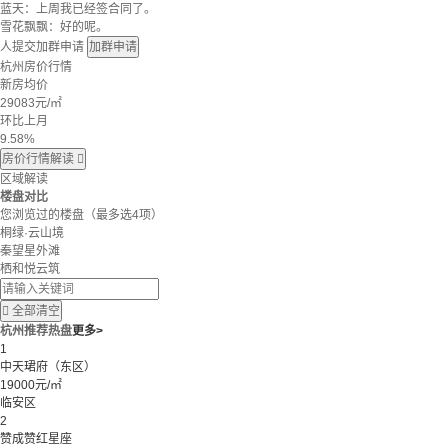
蓝天：上周我已经签合同了。
雪花飘飘：好的呢。
人提交加群申请
加群申请
杭州房价行情
新房均价
29083
元/㎡
环比上月
9.58%
房价行情解读

区域解读
楼盘对比
您浏览过的楼盘
（最多选4项）
桐绿·云山境
秦望星外滩
栖和悦云筑

全部清空
杭州推荐热盘
更多>
1
中天珺府（东区）
19000元/㎡
临安区
2
赞成赞红星座