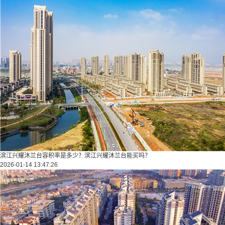
滨江兴耀沐兰台容积率是多少？滨江兴耀沐兰台能买吗？
2026-01-14 13:47:26