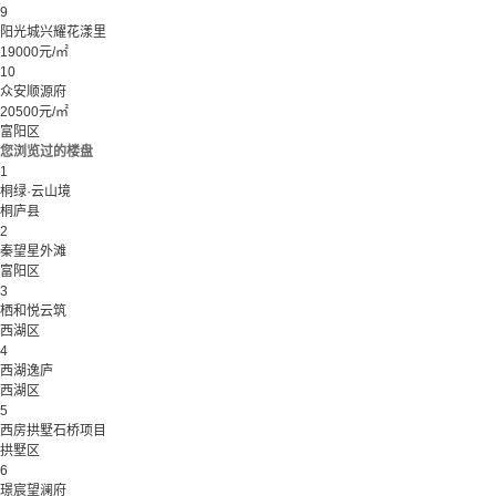
9
阳光城兴耀花漾里
19000元/㎡
10
众安顺源府
20500元/㎡
富阳区
您浏览过的楼盘
1
桐绿·云山境
桐庐县
2
秦望星外滩
富阳区
3
栖和悦云筑
西湖区
4
西湖逸庐
西湖区
5
西房拱墅石桥项目
拱墅区
6
璟宸望澜府