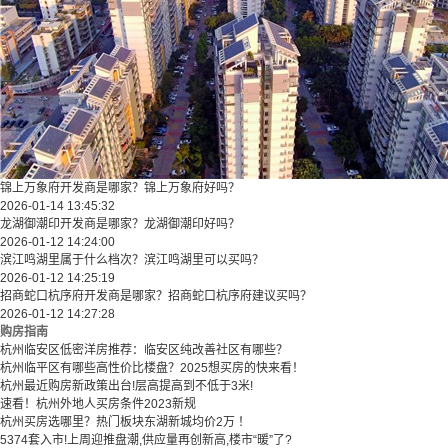
锦上万象府开发商是哪家？锦上万象府好吗？
2026-01-14 13:45:32
龙湖御潮印开发商是哪家？龙湖御潮印好吗？
2026-01-12 14:24:00
滨江鸣湖里属于什么档次？滨江鸣湖里可以买吗？
2026-01-12 14:25:19
招商蛇口杭序府开发商是哪家？招商蛇口杭序府建议买吗？
2026-01-12 14:27:28
购房指南
杭州临安区低密洋房推荐：临安区纯改善社区有哪些？
​​杭州临平区有哪些高性价比楼盘？2025想买房的快来看！​
杭州最近购房新政策出台!层高提高到不低于3米!
速看！杭州外地人买房条件2023新规
杭州买房选哪里？热门板块东湖新城均价2万 ！
5374套入市!上周迎推盘潮,供应量再创新高,楼市“暖”了?