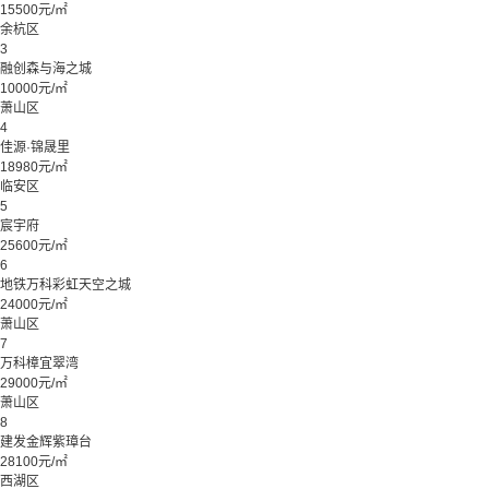
15500元/㎡
余杭区
3
融创森与海之城
10000元/㎡
萧山区
4
佳源·锦晟里
18980元/㎡
临安区
5
宸宇府
25600元/㎡
6
地铁万科彩虹天空之城
24000元/㎡
萧山区
7
万科樟宜翠湾
29000元/㎡
萧山区
8
建发金辉紫璋台
28100元/㎡
西湖区