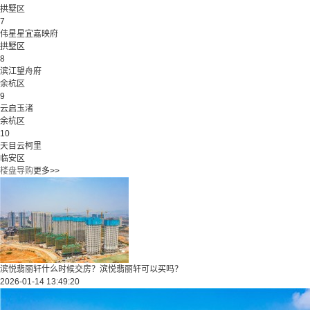
拱墅区
7
伟星星宜嘉映府
拱墅区
8
滨江望舟府
余杭区
9
云启玉渚
余杭区
10
天目云柯里
临安区
楼盘导购
更多>>
滨悦翡丽轩什么时候交房？滨悦翡丽轩可以买吗？
2026-01-14 13:49:20