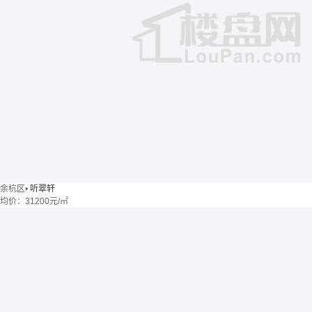
余杭区
•
听翠轩
均价：
31200元/㎡