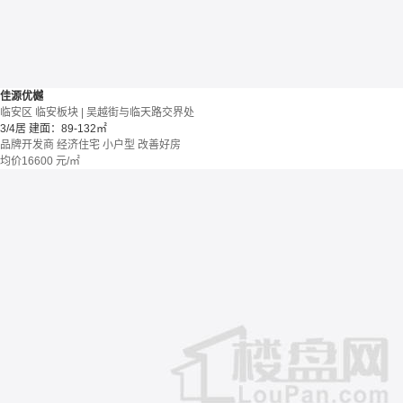
佳源优樾
临安区 临安板块 | 吴越街与临天路交界处
3/4居
建面：89-132㎡
品牌开发商
经济住宅
小户型
改善好房
均价
16600
元/㎡