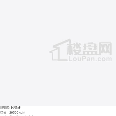
拱墅区
•
映运轩
均价：
29500元/㎡