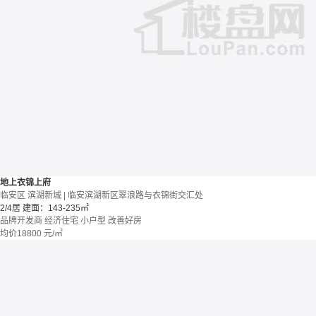
地上衣锦上府
临安区 滨湖新城 | 临安滨湖新区翠浪路与衣锦街交汇处
2/4居
建面：143-235㎡
品牌开发商
经济住宅
小户型
改善好房
均价
18800
元/㎡