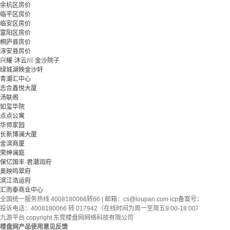
余杭区房价
临平区房价
临安区房价
富阳区房价
桐庐县房价
淳安县房价
兴耀·沐云川·金沙院子
绿城湖映金沙轩
青潮汇中心
志合鑫悦大厦
汤联阁
如玺华院
点点公寓
华师家园
长新博澜大厦
金滨商厦
荣绅澜庭
保亿国丰·君潮润府
奥映鸣翠府
滨江浩运府
汇而泰商业中心
全国统一服务热线 4008180066转66 | 邮箱：
cs@loupan.com
icp备案号：
投诉电话：4008180066 转 017942（在线时间为周一至周五9:00-18:00）
九游平台 copyright 东莞楼盘网网络科技有限公司
楼盘网产品使用意见反馈