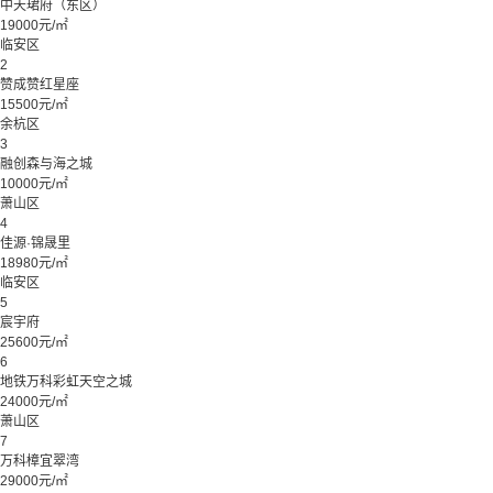
中天珺府（东区）
19000元/㎡
临安区
2
赞成赞红星座
15500元/㎡
余杭区
3
融创森与海之城
10000元/㎡
萧山区
4
佳源·锦晟里
18980元/㎡
临安区
5
宸宇府
25600元/㎡
6
地铁万科彩虹天空之城
24000元/㎡
萧山区
7
万科樟宜翠湾
29000元/㎡