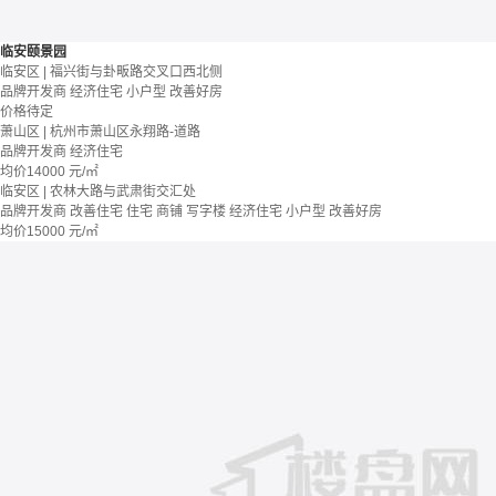
临安颐景园
临安区 | 福兴街与卦畈路交叉口西北侧
品牌开发商
经济住宅
小户型
改善好房
价格待定
萧山区 | 杭州市萧山区永翔路-道路
品牌开发商
经济住宅
均价
14000
元/㎡
临安区 | 农林大路与武肃街交汇处
品牌开发商
改善住宅
住宅 商铺 写字楼
经济住宅
小户型
改善好房
均价
15000
元/㎡