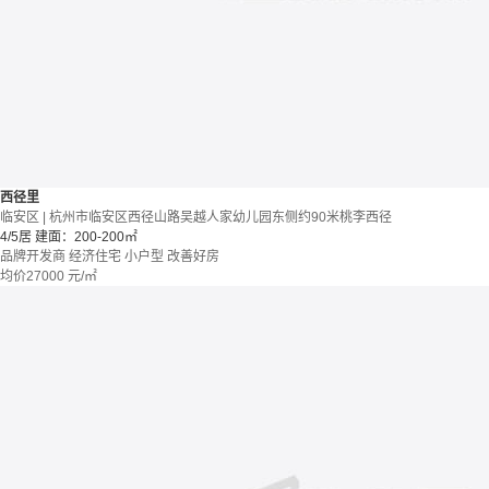
西径里
临安区 | 杭州市临安区西径山路吴越人家幼儿园东侧约90米桃李西径
4/5居
建面：200-200㎡
品牌开发商
经济住宅
小户型
改善好房
均价
27000
元/㎡