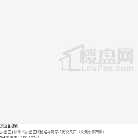
运晓花望府
拱墅区 | 杭州市拱墅区顾扬路与蒋家桥街交叉口（文渊小学南侧）
3/4居
建面：100-127㎡