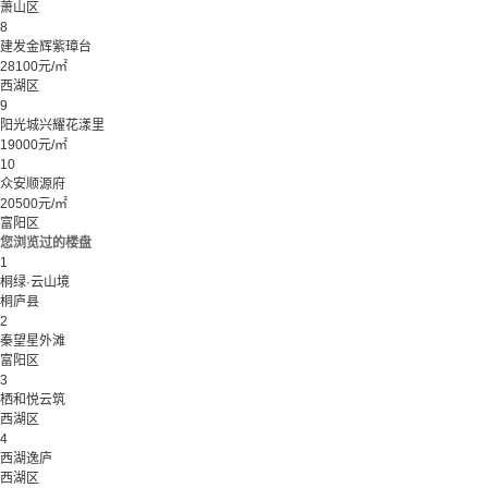
萧山区
8
建发金辉紫璋台
28100元/㎡
西湖区
9
阳光城兴耀花漾里
19000元/㎡
10
众安顺源府
20500元/㎡
富阳区
您浏览过的楼盘
1
桐绿·云山境
桐庐县
2
秦望星外滩
富阳区
3
栖和悦云筑
西湖区
4
西湖逸庐
西湖区