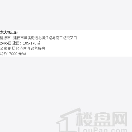
龙大悦江府
建德市 | 建德市洋溪街道北滨江路与南三路交叉口
2/4/5居
建面：105-178㎡
公寓 别墅
经济住宅
改善好房
均价
17000
元/㎡