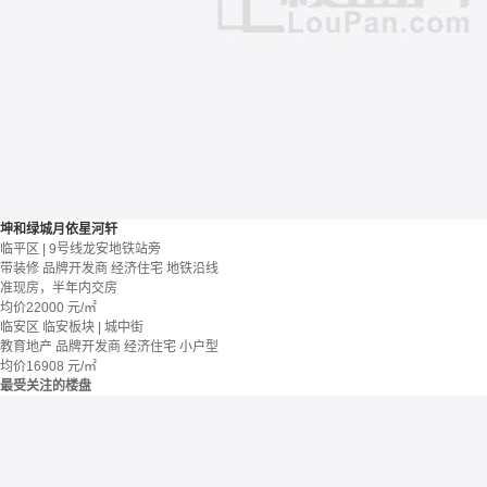
坤和绿城月依星河轩
临平区 | 9号线龙安地铁站旁
带装修
品牌开发商
经济住宅
地铁沿线
准现房，半年内交房
均价
22000
元/㎡
临安区 临安板块 | 城中街
教育地产
品牌开发商
经济住宅
小户型
均价
16908
元/㎡
最受关注的楼盘