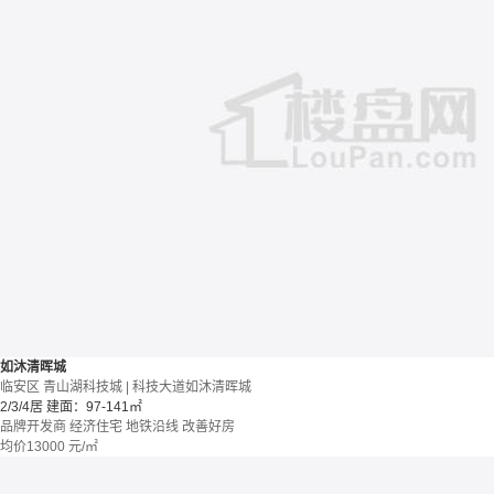
如沐清晖城
临安区 青山湖科技城 | 科技大道如沐清晖城
2/3/4居
建面：97-141㎡
品牌开发商
经济住宅
地铁沿线
改善好房
均价
13000
元/㎡