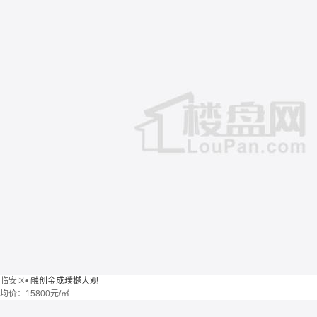
临安区
•
融创金成璞樾大观
均价：
15800元/㎡