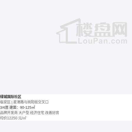
绿城国际社区
临安区 | 星港路与岗阳街交叉口
3/4居
建面：90-125㎡
品牌开发商
大户型
经济住宅
改善好房
均价
12250
元/㎡