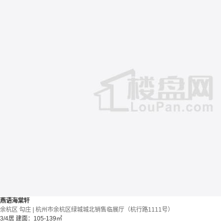
燕语海棠轩
余杭区 勾庄 | 杭州市余杭区绿城城北销售临展厅（杭行路1111号）
3/4居
建面：105-139㎡