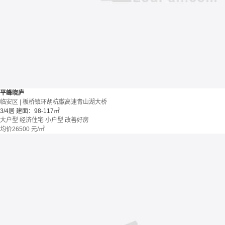
平峰晓庐
临安区 | 板桥镇环胡杭徽高速青山湖大桥
3/4居
建面：98-117㎡
大户型
经济住宅
小户型
改善好房
均价
26500
元/㎡