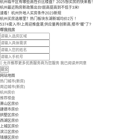
​​杭州临平区有哪些高性价比楼盘？2025想买房的快来看！​
杭州最近购房新政策出台!层高提高到不低于3米!
速看！杭州外地人买房条件2023新规
杭州买房选哪里？热门板块东湖新城均价2万 ！
5374套入市!上周迎推盘潮,供应量再创新高,楼市“暖”了?
帮我找房

允许推荐更多优质服务商为您服务
我已阅读并同意
提交
网站地图
热门城市(新房)
周边城市(新房)
杭州房价
推荐楼盘
萧山区房价
建德市房价
拱墅区房价
西湖区房价
上城区房价
滨江区房价
钱塘区房价