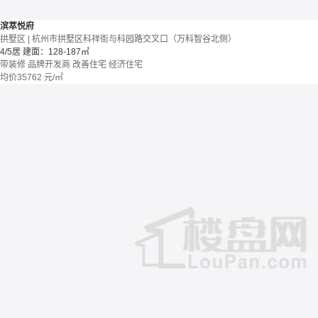
滨萃悦府
拱墅区 | 杭州市拱墅区科祥街与科园路交叉口（万科智谷北侧）
4/5居
建面：128-187㎡
带装修
品牌开发商
改善住宅
经济住宅
均价
35762
元/㎡