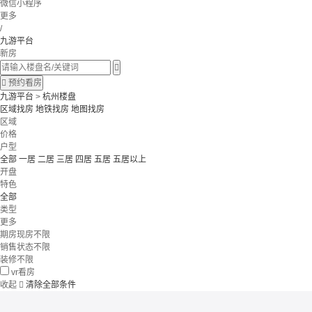
微信小程序
更多
/
九游平台
新房


预约看房
九游平台
>
杭州楼盘
区域找房
地铁找房
地图找房
区域
价格
户型
全部
一居
二居
三居
四居
五居
五居以上
开盘
特色
全部
类型
更多
期房现房不限
销售状态不限
装修不限
vr看房
收起

清除全部条件