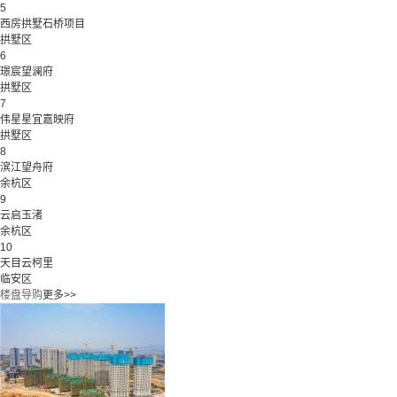
5
西房拱墅石桥项目
拱墅区
6
璟宸望澜府
拱墅区
7
伟星星宜嘉映府
拱墅区
8
滨江望舟府
余杭区
9
云启玉渚
余杭区
10
天目云柯里
临安区
楼盘导购
更多>>