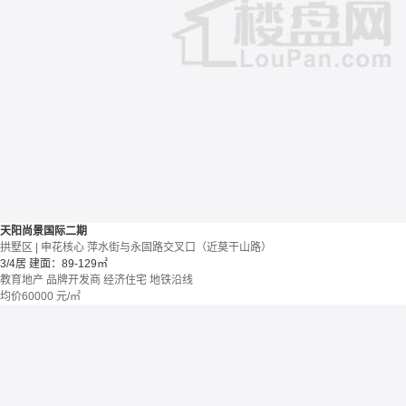
天阳尚景国际二期
拱墅区 | 申花核心 萍水街与永固路交叉口（近莫干山路）
3/4居
建面：89-129㎡
教育地产
品牌开发商
经济住宅
地铁沿线
均价
60000
元/㎡