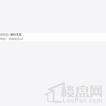
余杭区
•
保利天奕
均价：
35800元/㎡