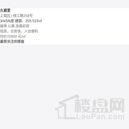
久宸里
上城区 | 钱江路258号
3/4/5/6居
建面：255-515㎡
装修
公寓
改善好房
现房，交房快，入住便利
均价
70000
元/㎡
最受关注的楼盘