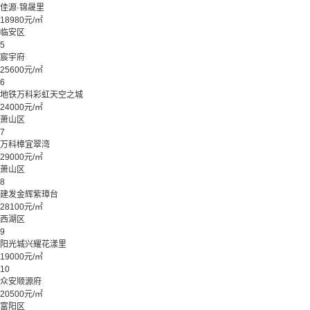
佳源·锦晟里
18980元/㎡
临安区
5
宸宇府
25600元/㎡
6
地铁万科彩虹天空之城
24000元/㎡
萧山区
7
万科樟宜翠湾
29000元/㎡
萧山区
8
建发金辉紫璋台
28100元/㎡
西湖区
9
阳光城兴耀花漾里
19000元/㎡
10
众安顺源府
20500元/㎡
富阳区