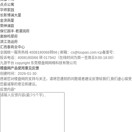
点点公寓
华师家园
长新博澜大厦
金滨商厦
荣绅澜庭
保亿国丰·君潮润府
奥映鸣翠府
滨江浩运府
汇而泰商业中心
全国统一服务热线 4008180066转66 | 邮箱：
cs@loupan.com
icp备案号：
投诉电话：4008180066 转 017942（在线时间为周一至周五9:00-18:00）
九游平台 copyright 东莞楼盘网网络科技有限公司
楼盘网产品使用意见反馈
创建时间：
2026-01-30
感谢您对楼盘网的支持与关注，请将您遇到的问题或者建议反馈给我们,我们虚心接受
您最诚挚的意见和建议。
反馈内容
*