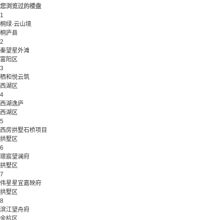
您浏览过的楼盘
1
桐绿·云山境
桐庐县
2
秦望星外滩
富阳区
3
栖和悦云筑
西湖区
4
西湖逸庐
西湖区
5
西房拱墅石桥项目
拱墅区
6
璟宸望澜府
拱墅区
7
伟星星宜嘉映府
拱墅区
8
滨江望舟府
余杭区