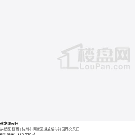
建发缦云轩
拱墅区 桥西 | 杭州市拱墅区通益路与祥园路交叉口
6居
建面：330-330㎡