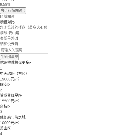
9.58%
房价行情解读

区域解读
楼盘对比
您浏览过的楼盘
（最多选4项）
桐绿·云山境
秦望星外滩
栖和悦云筑

全部清空
杭州推荐热盘
更多>
1
中天珺府（东区）
19000元/㎡
临安区
2
赞成赞红星座
15500元/㎡
余杭区
3
融创森与海之城
10000元/㎡
萧山区
4