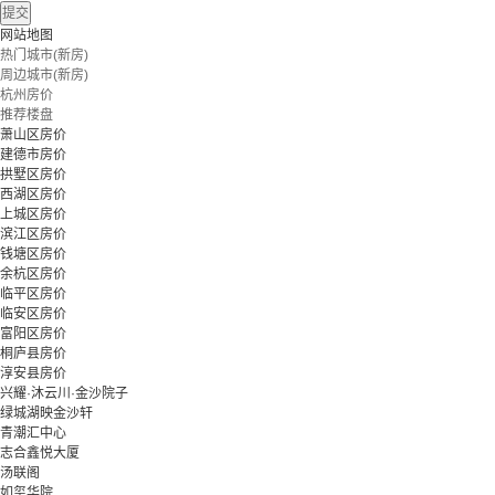
提交
网站地图
热门城市(新房)
周边城市(新房)
杭州房价
推荐楼盘
萧山区房价
建德市房价
拱墅区房价
西湖区房价
上城区房价
滨江区房价
钱塘区房价
余杭区房价
临平区房价
临安区房价
富阳区房价
桐庐县房价
淳安县房价
兴耀·沐云川·金沙院子
绿城湖映金沙轩
青潮汇中心
志合鑫悦大厦
汤联阁
如玺华院