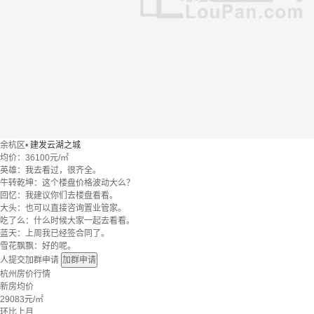
余杭区
•
建发云湖之城
均价：
36100元/㎡
英雄：我去看过，很齐全。
牛转乾坤：这个楼盘价格波动大么？
回忆：我建议你们去楼盘看看。
大头：也可以直接咨询置业管家。
吃了么：什么时候大家一起去看看。
蓝天：上周我已经签合同了。
雪花飘飘：好的呢。
人提交加群申请
加群申请
杭州房价行情
新房均价
29083
元/㎡
环比上月