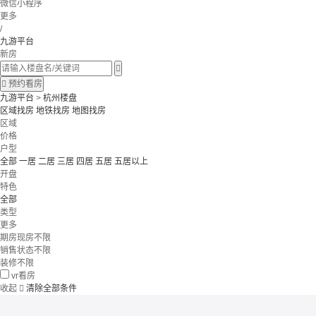
微信小程序
更多
/
九游平台
新房


预约看房
九游平台
>
杭州楼盘
区域找房
地铁找房
地图找房
区域
价格
户型
全部
一居
二居
三居
四居
五居
五居以上
开盘
特色
全部
类型
更多
期房现房不限
销售状态不限
装修不限
vr看房
收起

清除全部条件