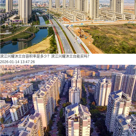
滨江兴耀沐兰台容积率是多少？滨江兴耀沐兰台能买吗？
2026-01-14 13:47:26