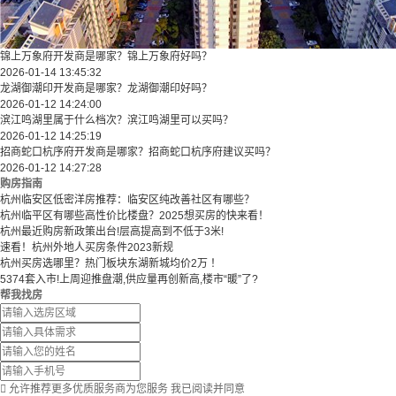
锦上万象府开发商是哪家？锦上万象府好吗？
2026-01-14 13:45:32
龙湖御潮印开发商是哪家？龙湖御潮印好吗？
2026-01-12 14:24:00
滨江鸣湖里属于什么档次？滨江鸣湖里可以买吗？
2026-01-12 14:25:19
招商蛇口杭序府开发商是哪家？招商蛇口杭序府建议买吗？
2026-01-12 14:27:28
购房指南
杭州临安区低密洋房推荐：临安区纯改善社区有哪些？
​​杭州临平区有哪些高性价比楼盘？2025想买房的快来看！​
杭州最近购房新政策出台!层高提高到不低于3米!
速看！杭州外地人买房条件2023新规
杭州买房选哪里？热门板块东湖新城均价2万 ！
5374套入市!上周迎推盘潮,供应量再创新高,楼市“暖”了?
帮我找房

允许推荐更多优质服务商为您服务
我已阅读并同意