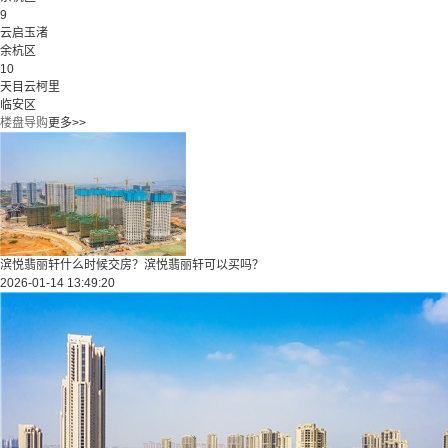
9
云启玉渚
余杭区
10
天目云柯里
临安区
楼盘导购
更多>>
滨悦翡丽轩什么时候交房？滨悦翡丽轩可以买吗？
2026-01-14 13:49:20