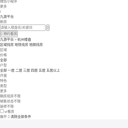
微信小程序
更多
/
九游平台
新房


预约看房
九游平台
>
杭州楼盘
区域找房
地铁找房
地图找房
区域
价格
全部
户型
全部
一居
二居
三居
四居
五居
五居以上
开盘
特色
类型
更多
期房现房不限
销售状态不限
装修不限
vr看房
展开

清除全部条件