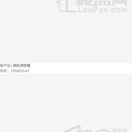
临平区
•
滨杭滨纷城
均价：
15500元/㎡