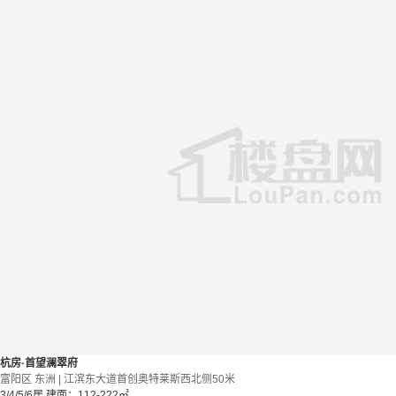
杭房·首望澜翠府
富阳区 东洲 | 江滨东大道首创奥特莱斯西北侧50米
3/4/5/6居
建面：112-222㎡