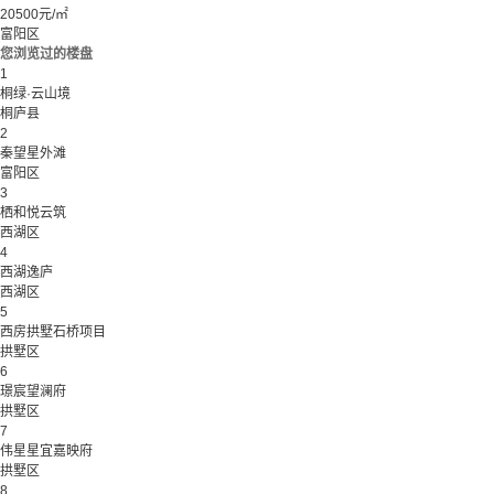
20500元/㎡
富阳区
您浏览过的楼盘
1
桐绿·云山境
桐庐县
2
秦望星外滩
富阳区
3
栖和悦云筑
西湖区
4
西湖逸庐
西湖区
5
西房拱墅石桥项目
拱墅区
6
璟宸望澜府
拱墅区
7
伟星星宜嘉映府
拱墅区
8