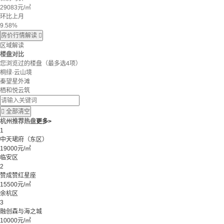
29083
元/㎡
环比上月
9.58%
房价行情解读

区域解读
楼盘对比
您浏览过的楼盘
（最多选4项）
桐绿·云山境
秦望星外滩
栖和悦云筑

全部清空
杭州推荐热盘
更多>
1
中天珺府（东区）
19000元/㎡
临安区
2
赞成赞红星座
15500元/㎡
余杭区
3
融创森与海之城
10000元/㎡