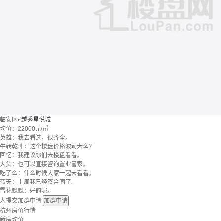
临安区
•
越秀星悦城
均价：
22000元/㎡
英雄：我去看过，很齐全。
牛转乾坤：这个楼盘价格波动大么？
回忆：我建议你们去楼盘看看。
大头：也可以直接咨询置业管家。
吃了么：什么时候大家一起去看看。
蓝天：上周我已经签合同了。
雪花飘飘：好的呢。
人提交加群申请
加群申请
杭州房价行情
新房均价