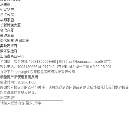
汤联阁
如玺华院
点点公寓
华师家园
长新博澜大厦
金滨商厦
荣绅澜庭
保亿国丰·君潮润府
奥映鸣翠府
滨江浩运府
汇而泰商业中心
全国统一服务热线 4008180066转66 | 邮箱：
cs@loupan.com
icp备案号：
投诉电话：4008180066 转 017942（在线时间为周一至周五9:00-18:00）
九游平台 copyright 东莞楼盘网网络科技有限公司
楼盘网产品使用意见反馈
创建时间：
2026-01-30
感谢您对楼盘网的支持与关注，请将您遇到的问题或者建议反馈给我们,我们虚心接受
您最诚挚的意见和建议。
反馈内容
*