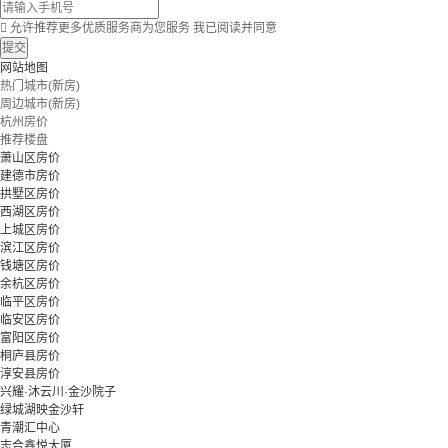

允许推荐更多优质服务商为您服务
我已阅读并同意
提交
网站地图
热门城市(新房)
周边城市(新房)
杭州房价
推荐楼盘
萧山区房价
建德市房价
拱墅区房价
西湖区房价
上城区房价
滨江区房价
钱塘区房价
余杭区房价
临平区房价
临安区房价
富阳区房价
桐庐县房价
淳安县房价
兴耀·沐云川·金沙院子
绿城湖映金沙轩
青潮汇中心
志合鑫悦大厦