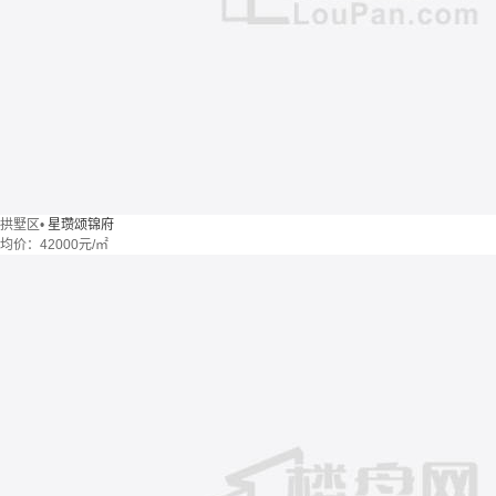
拱墅区
•
星瓒颂锦府
均价：
42000元/㎡