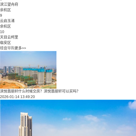
滨江望舟府
余杭区
9
云启玉渚
余杭区
10
天目云柯里
临安区
楼盘导购
更多>>
滨悦翡丽轩什么时候交房？滨悦翡丽轩可以买吗？
2026-01-14 13:49:20