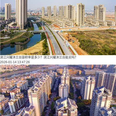
滨江兴耀沐兰台容积率是多少？滨江兴耀沐兰台能买吗？
2026-01-14 13:47:26