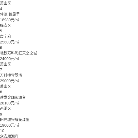
萧山区
4
佳源·锦晟里
18980元/㎡
临安区
5
宸宇府
25600元/㎡
6
地铁万科彩虹天空之城
24000元/㎡
萧山区
7
万科樟宜翠湾
29000元/㎡
萧山区
8
建发金辉紫璋台
28100元/㎡
西湖区
9
阳光城兴耀花漾里
19000元/㎡
10
众安顺源府