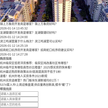
锦上万象府开发商是哪家？锦上万象府好吗？
2026-01-14 13:45:32
龙湖御潮印开发商是哪家？龙湖御潮印好吗？
2026-01-12 14:24:00
滨江鸣湖里属于什么档次？滨江鸣湖里可以买吗？
2026-01-12 14:25:19
招商蛇口杭序府开发商是哪家？招商蛇口杭序府建议买吗？
2026-01-12 14:27:28
购房指南
杭州临安区低密洋房推荐：临安区纯改善社区有哪些？
​​杭州临平区有哪些高性价比楼盘？2025想买房的快来看！​
杭州最近购房新政策出台!层高提高到不低于3米!
速看！杭州外地人买房条件2023新规
杭州买房选哪里？热门板块东湖新城均价2万 ！
5374套入市!上周迎推盘潮,供应量再创新高,楼市“暖”了?
帮我找房