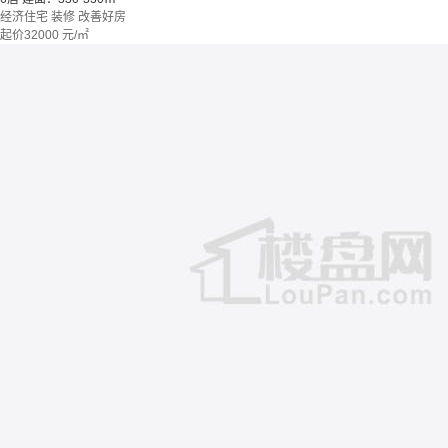
经济住宅
装修
改善好房
起价
32000
元/㎡