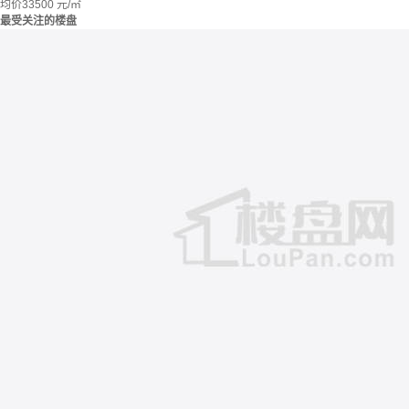
均价
33500
元/㎡
最受关注的楼盘