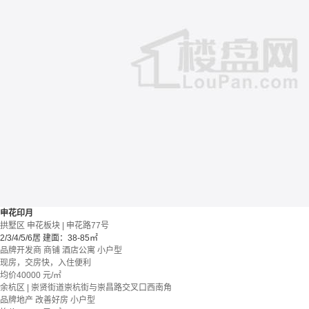
申花印月
拱墅区 申花板块 | 申花路77号
2/3/4/5/6居
建面：38-85㎡
品牌开发商
商铺 酒店公寓
小户型
现房，交房快，入住便利
均价
40000
元/㎡
余杭区 | 崇贤街道崇杭街与崇昌路交叉口西南角
品牌地产
改善好房
小户型