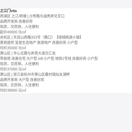
之江门vita
西湖区 之江/转塘 | 沙秀路与涵秀弄交叉口
品牌开发商
改善好房
现房，交房快，入住便利
起价
40000
元/㎡
余杭区 | 天目山西路353号（路口）【绿城桃源小镇】
景观居所
宜居生态地产
旅游地产
改善好房
小户型
均价
35000
元/㎡
萧山区 | 市心北路与奔竞大道交汇处
带装修
改善住宅
大户型
loft
小户型
地铁2号线
改善好房
小户型
现房，交房快，入住便利
均价
37000
元/㎡
萧山区 | 浙江省杭州市萧山区戴村镇仙女湖畔
品牌开发商
大户型
改善好房
现房，交房快，入住便利
均价
39000
元/㎡