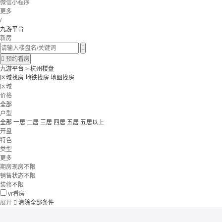
微信小程序
更多
/
九游平台
新房


预约看房
九游平台
>
杭州楼盘
区域找房
地铁找房
地图找房
区域
价格
全部
户型
全部
一居
二居
三居
四居
五居
五居以上
开盘
特色
类型
更多
期房现房不限
销售状态不限
装修不限
vr看房
展开

清除全部条件