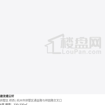
建发缦云轩
拱墅区 桥西 | 杭州市拱墅区通益路与祥园路交叉口
6居
建面：330-330㎡