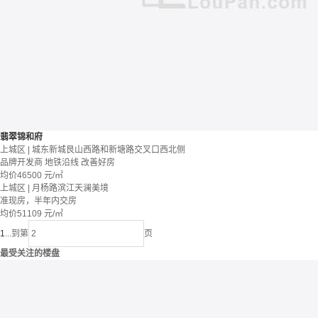
翡翠锦和府
上城区 | 城东新城艮山西路和新塘路交叉口西北侧
品牌开发商
地铁沿线
改善好房
均价
46500
元/㎡
上城区 | 月杨路滨江天澜美境
准现房，半年内交房
均价
51109
元/㎡
1
...
到第
页
最受关注的楼盘