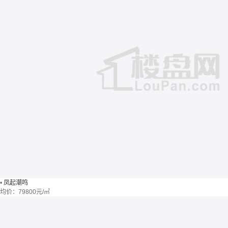
•
凤起潮鸣
均价：
79800元/㎡