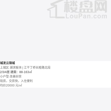
城发云锦城
上城区 湖滨板块 | 江干丁桥长睦路北段
2/3/4居
建面：88-163㎡
小户型
改善好房
现房，交房快，入住便利
均价
20000
元/㎡