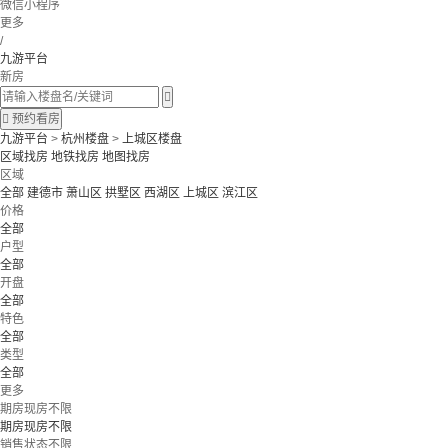
微信小程序
更多
/
九游平台
新房


预约看房
九游平台
>
杭州楼盘
>
上城区楼盘
区域找房
地铁找房
地图找房
区域
全部
建德市
萧山区
拱墅区
西湖区
上城区
滨江区
价格
全部
户型
全部
开盘
全部
特色
全部
类型
全部
更多
期房现房不限
期房现房不限
销售状态不限