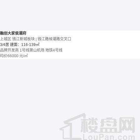
融创大家侯潮府
上城区 钱江新城板块 | 钱江路候潮路交叉口
3/4居
建面：116-139㎡
品牌开发商
1号线萧山机场
地铁4号线
均价
66000
元/㎡