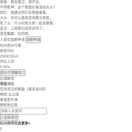
英雄：我去看过，很齐全。
牛转乾坤：这个楼盘价格波动大么？
回忆：我建议你们去楼盘看看。
大头：也可以直接咨询置业管家。
吃了么：什么时候大家一起去看看。
蓝天：上周我已经签合同了。
雪花飘飘：好的呢。
人提交加群申请
加群申请
杭州房价行情
新房均价
29083
元/㎡
环比上月
9.58%
房价行情解读

区域解读
楼盘对比
您浏览过的楼盘
（最多选4项）
桐绿·云山境
秦望星外滩
栖和悦云筑

全部清空
杭州推荐热盘
更多>
1