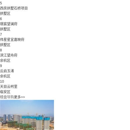
5
西房拱墅石桥项目
拱墅区
6
璟宸望澜府
拱墅区
7
伟星星宜嘉映府
拱墅区
8
滨江望舟府
余杭区
9
云启玉渚
余杭区
10
天目云柯里
临安区
楼盘导购
更多>>