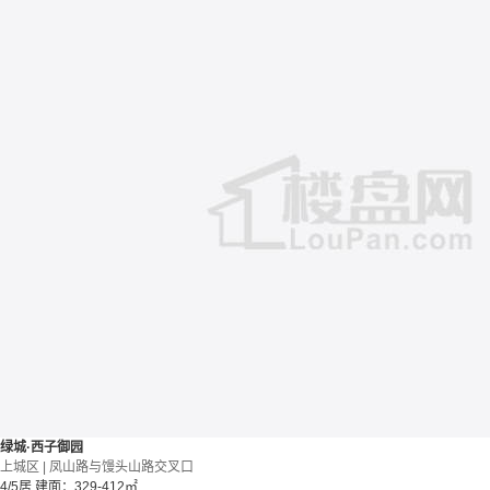
绿城·西子御园
上城区 | 凤山路与馒头山路交叉口
4/5居
建面：329-412㎡