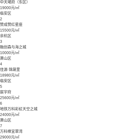
中天珺府（东区）
19000元/㎡
临安区
2
赞成赞红星座
15500元/㎡
余杭区
3
融创森与海之城
10000元/㎡
萧山区
4
佳源·锦晟里
18980元/㎡
临安区
5
宸宇府
25600元/㎡
6
地铁万科彩虹天空之城
24000元/㎡
萧山区
7
万科樟宜翠湾
29000元/㎡