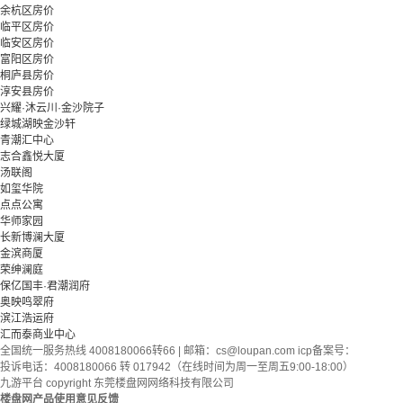
余杭区房价
临平区房价
临安区房价
富阳区房价
桐庐县房价
淳安县房价
兴耀·沐云川·金沙院子
绿城湖映金沙轩
青潮汇中心
志合鑫悦大厦
汤联阁
如玺华院
点点公寓
华师家园
长新博澜大厦
金滨商厦
荣绅澜庭
保亿国丰·君潮润府
奥映鸣翠府
滨江浩运府
汇而泰商业中心
全国统一服务热线 4008180066转66 | 邮箱：
cs@loupan.com
icp备案号：
投诉电话：4008180066 转 017942（在线时间为周一至周五9:00-18:00）
九游平台 copyright 东莞楼盘网网络科技有限公司
楼盘网产品使用意见反馈