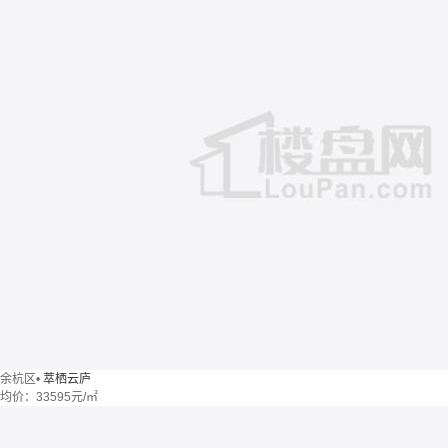
余杭区
•
萃栖云庐
均价：
33595元/㎡