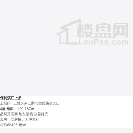
保利滨江上品
上城区 | 上城区甬江路与银鼓路交叉口
4居
建面：129-167㎡
品牌开发商
地铁沿线
改善好房
现房，交房快，入住便利
均价
68496
元/㎡