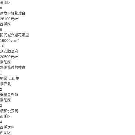
萧山区
8
建发金辉紫璋台
28100元/㎡
西湖区
9
阳光城兴耀花漾里
19000元/㎡
10
众安顺源府
20500元/㎡
富阳区
您浏览过的楼盘
1
桐绿·云山境
桐庐县
2
秦望星外滩
富阳区
3
栖和悦云筑
西湖区
4
西湖逸庐
西湖区