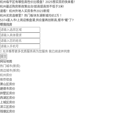
​​杭州临平区有哪些高性价比楼盘？2025想买房的快来看！​
杭州最近购房新政策出台!层高提高到不低于3米!
速看！杭州外地人买房条件2023新规
杭州买房选哪里？热门板块东湖新城均价2万 ！
5374套入市!上周迎推盘潮,供应量再创新高,楼市“暖”了?
帮我找房

允许推荐更多优质服务商为您服务
我已阅读并同意
提交
网站地图
热门城市(新房)
周边城市(新房)
杭州房价
推荐楼盘
萧山区房价
建德市房价
拱墅区房价
西湖区房价
上城区房价
滨江区房价
钱塘区房价