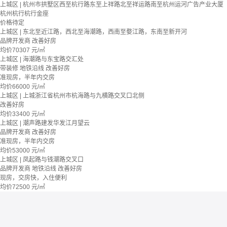
上城区 | 杭州市拱墅区西至杭行路东至上祥路北至祥运路南至杭州运河广告产业大厦
杭州杭行杭行金座
价格待定
上城区 | 东北至近江路，西北至海潮路，西南至婺江路，东南至新开河
品牌开发商
改善好房
均价
70307
元/㎡
上城区 | 海潮路与东宝路交汇处
带装修
地铁沿线
改善好房
准现房，半年内交房
均价
66000
元/㎡
上城区 | 上城浙江省杭州市杭海路与九横路交叉口北侧
改善好房
均价
33400
元/㎡
上城区 | 潮声路建发华发江月望云
品牌开发商
改善好房
准现房，半年内交房
均价
53000
元/㎡
上城区 | 凤起路与钱潮路交叉口
品牌开发商
地铁沿线
改善好房
现房，交房快，入住便利
均价
72500
元/㎡