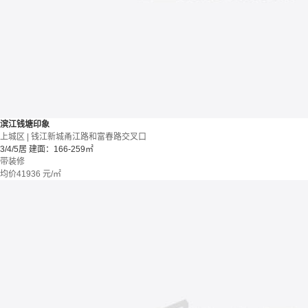
滨江钱塘印象
上城区 | 钱江新城甬江路和富春路交叉口
3/4/5居
建面：166-259㎡
带装修
均价
41936
元/㎡