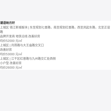
潮语映月轩
上城区 钱江新城板块 | 东至规划七普路，南至规划红普路，西至凤起东路，北至正谊
路
品牌开发商
地铁沿线
改善好房
均价
52000
元/㎡
上城区 | 月扬路与大王庙路交叉口
改善好房
均价
53000
元/㎡
上城区 | 江干区红普路与九州路交汇处西侧
小户型
改善好房
均价
26000
元/㎡