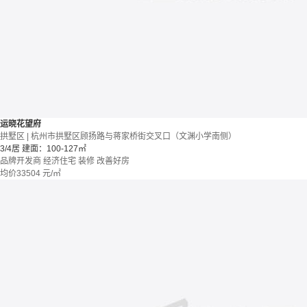
运晓花望府
拱墅区 | 杭州市拱墅区顾扬路与蒋家桥街交叉口（文渊小学南侧）
3/4居
建面：100-127㎡
品牌开发商
经济住宅
装修
改善好房
均价
33504
元/㎡