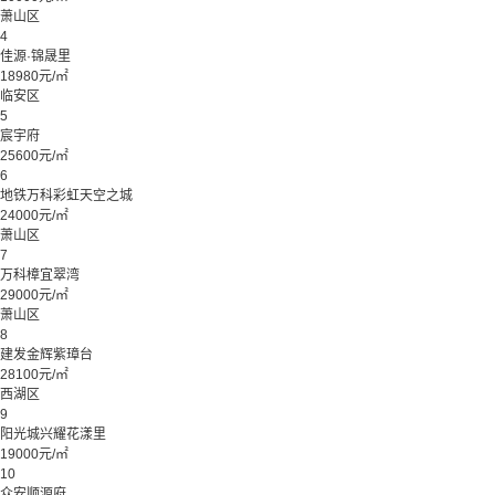
萧山区
4
佳源·锦晟里
18980元/㎡
临安区
5
宸宇府
25600元/㎡
6
地铁万科彩虹天空之城
24000元/㎡
萧山区
7
万科樟宜翠湾
29000元/㎡
萧山区
8
建发金辉紫璋台
28100元/㎡
西湖区
9
阳光城兴耀花漾里
19000元/㎡
10
众安顺源府