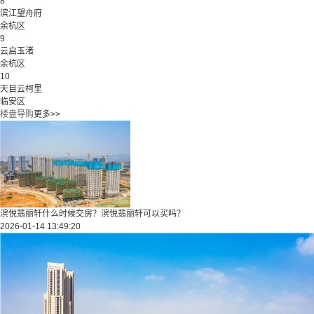
8
滨江望舟府
余杭区
9
云启玉渚
余杭区
10
天目云柯里
临安区
楼盘导购
更多>>
滨悦翡丽轩什么时候交房？滨悦翡丽轩可以买吗？
2026-01-14 13:49:20