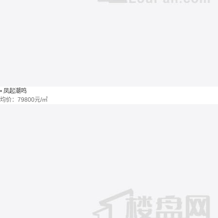
•
凤起潮鸣
均价：
79800元/㎡