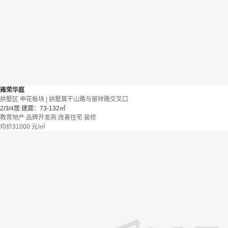
雍荣华庭
拱墅区 申花板块 | 拱墅莫干山路与留祥路交叉口
2/3/4居
建面：73-132㎡
教育地产
品牌开发商
改善住宅
装修
均价
31000
元/㎡