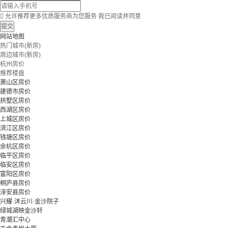

允许推荐更多优质服务商为您服务
我已阅读并同意
提交
网站地图
热门城市(新房)
周边城市(新房)
杭州房价
推荐楼盘
萧山区房价
建德市房价
拱墅区房价
西湖区房价
上城区房价
滨江区房价
钱塘区房价
余杭区房价
临平区房价
临安区房价
富阳区房价
桐庐县房价
淳安县房价
兴耀·沐云川·金沙院子
绿城湖映金沙轩
青潮汇中心