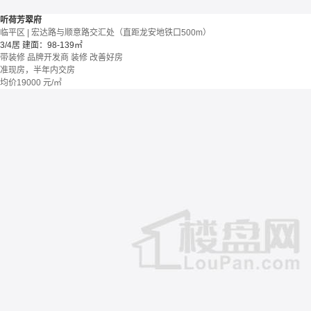
听荷芳翠府
临平区 | 宏达路与顺意路交汇处（直距龙安地铁口500m）
3/4居
建面：98-139㎡
带装修
品牌开发商
装修
改善好房
准现房，半年内交房
均价
19000
元/㎡