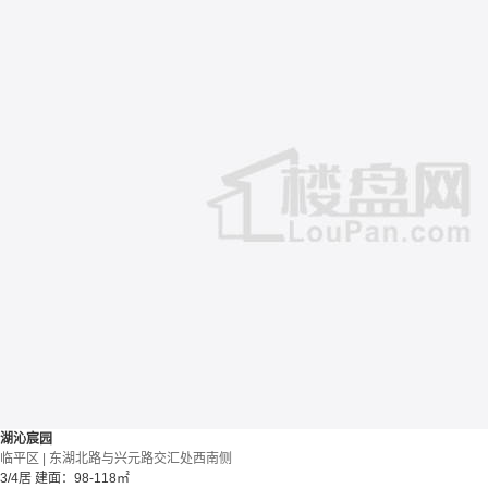
湖沁宸园
临平区 | 东湖北路与兴元路交汇处西南侧
3/4居
建面：98-118㎡