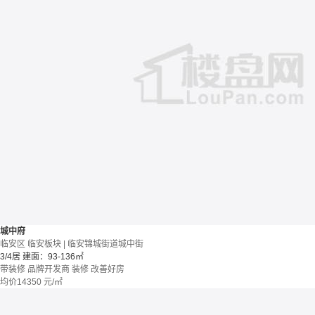
城中府
临安区 临安板块 | 临安锦城街道城中街
3/4居
建面：93-136㎡
带装修
品牌开发商
装修
改善好房
均价
14350
元/㎡