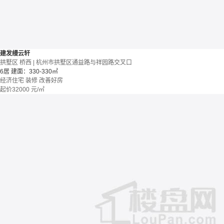
建发缦云轩
拱墅区 桥西 | 杭州市拱墅区通益路与祥园路交叉口
6居
建面：330-330㎡
经济住宅
装修
改善好房
起价
32000
元/㎡