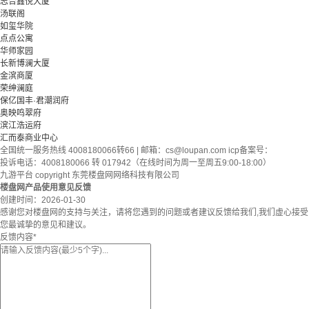
志合鑫悦大厦
汤联阁
如玺华院
点点公寓
华师家园
长新博澜大厦
金滨商厦
荣绅澜庭
保亿国丰·君潮润府
奥映鸣翠府
滨江浩运府
汇而泰商业中心
全国统一服务热线 4008180066转66 | 邮箱：
cs@loupan.com
icp备案号：
投诉电话：4008180066 转 017942（在线时间为周一至周五9:00-18:00）
九游平台 copyright 东莞楼盘网网络科技有限公司
楼盘网产品使用意见反馈
创建时间：
2026-01-30
感谢您对楼盘网的支持与关注，请将您遇到的问题或者建议反馈给我们,我们虚心接受
您最诚挚的意见和建议。
反馈内容
*