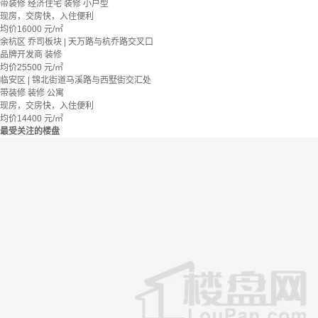
带装修
经济住宅
装修
小户型
现房，交房快，入住便利
均价
16000
元/㎡
余杭区 乔司板块 | 天万路与杭乔路交叉口
品牌开发商
装修
均价
25500
元/㎡
临安区 | 锦北街道马溪路与西墅街交汇处
带装修
装修
公寓
现房，交房快，入住便利
均价
14400
元/㎡
最受关注的楼盘