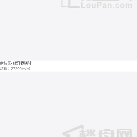
余杭区
•
绿汀春晓轩
均价：
27200元/㎡