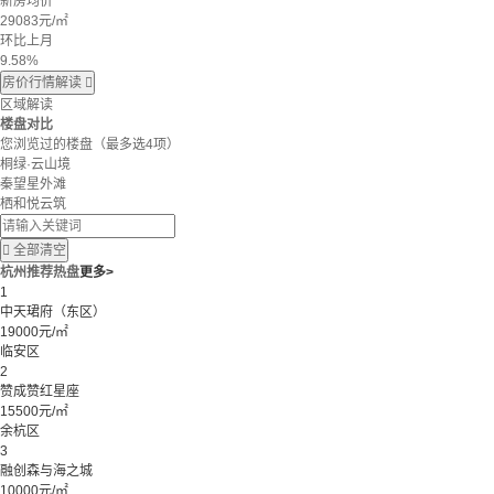
新房均价
29083
元/㎡
环比上月
9.58%
房价行情解读

区域解读
楼盘对比
您浏览过的楼盘
（最多选4项）
桐绿·云山境
秦望星外滩
栖和悦云筑

全部清空
杭州推荐热盘
更多>
1
中天珺府（东区）
19000元/㎡
临安区
2
赞成赞红星座
15500元/㎡
余杭区
3
融创森与海之城
10000元/㎡