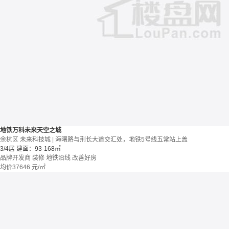
地铁万科未来天空之城
余杭区 未来科技城 | 海曙路与荆长大道交汇处，地铁5号线五常站上盖
3/4居
建面：93-168㎡
品牌开发商
装修
地铁沿线
改善好房
均价
37646
元/㎡