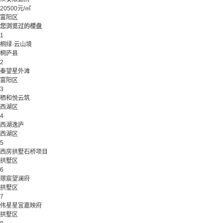
20500元/㎡
富阳区
您浏览过的楼盘
1
桐绿·云山境
桐庐县
2
秦望星外滩
富阳区
3
栖和悦云筑
西湖区
4
西湖逸庐
西湖区
5
西房拱墅石桥项目
拱墅区
6
璟宸望澜府
拱墅区
7
伟星星宜嘉映府
拱墅区