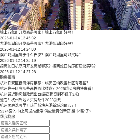
锦上万象府开发商是哪家？锦上万象府好吗？
2026-01-14 13:45:32
龙湖御潮印开发商是哪家？龙湖御潮印好吗？
2026-01-12 14:24:00
滨江鸣湖里属于什么档次？滨江鸣湖里可以买吗？
2026-01-12 14:25:19
招商蛇口杭序府开发商是哪家？招商蛇口杭序府建议买吗？
2026-01-12 14:27:28
购房指南
杭州临安区低密洋房推荐：临安区纯改善社区有哪些？
​​杭州临平区有哪些高性价比楼盘？2025想买房的快来看！​
杭州最近购房新政策出台!层高提高到不低于3米!
速看！杭州外地人买房条件2023新规
杭州买房选哪里？热门板块东湖新城均价2万 ！
5374套入市!上周迎推盘潮,供应量再创新高,楼市“暖”了?
帮我找房