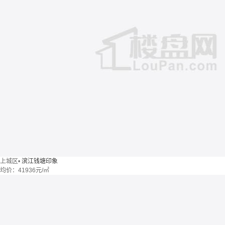
上城区
•
滨江钱塘印象
均价：
41936元/㎡