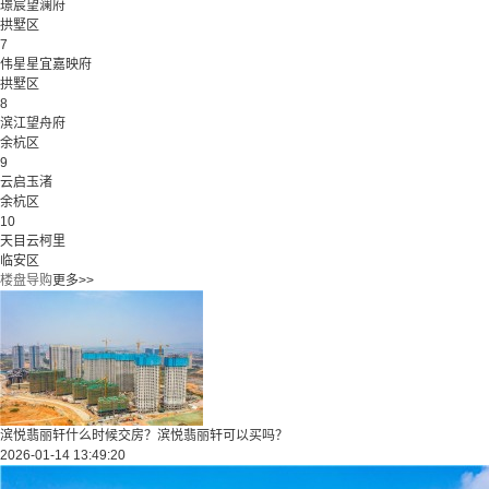
璟宸望澜府
拱墅区
7
伟星星宜嘉映府
拱墅区
8
滨江望舟府
余杭区
9
云启玉渚
余杭区
10
天目云柯里
临安区
楼盘导购
更多>>
滨悦翡丽轩什么时候交房？滨悦翡丽轩可以买吗？
2026-01-14 13:49:20