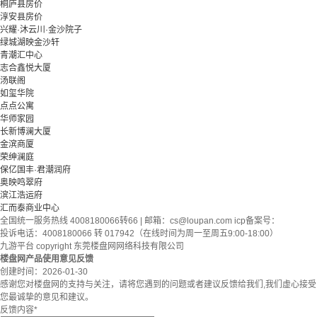
桐庐县房价
淳安县房价
兴耀·沐云川·金沙院子
绿城湖映金沙轩
青潮汇中心
志合鑫悦大厦
汤联阁
如玺华院
点点公寓
华师家园
长新博澜大厦
金滨商厦
荣绅澜庭
保亿国丰·君潮润府
奥映鸣翠府
滨江浩运府
汇而泰商业中心
全国统一服务热线 4008180066转66 | 邮箱：
cs@loupan.com
icp备案号：
投诉电话：4008180066 转 017942（在线时间为周一至周五9:00-18:00）
九游平台 copyright 东莞楼盘网网络科技有限公司
楼盘网产品使用意见反馈
创建时间：
2026-01-30
感谢您对楼盘网的支持与关注，请将您遇到的问题或者建议反馈给我们,我们虚心接受
您最诚挚的意见和建议。
反馈内容
*