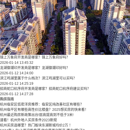
锦上万象府开发商是哪家？锦上万象府好吗？
2026-01-14 13:45:32
龙湖御潮印开发商是哪家？龙湖御潮印好吗？
2026-01-12 14:24:00
滨江鸣湖里属于什么档次？滨江鸣湖里可以买吗？
2026-01-12 14:25:19
招商蛇口杭序府开发商是哪家？招商蛇口杭序府建议买吗？
2026-01-12 14:27:28
购房指南
杭州临安区低密洋房推荐：临安区纯改善社区有哪些？
​​杭州临平区有哪些高性价比楼盘？2025想买房的快来看！​
杭州最近购房新政策出台!层高提高到不低于3米!
速看！杭州外地人买房条件2023新规
杭州买房选哪里？热门板块东湖新城均价2万 ！