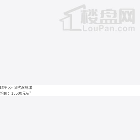
临平区
•
滨杭滨纷城
均价：
15500元/㎡