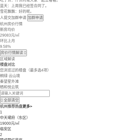
吃了么：什么时候大家一起去看看。
蓝天：上周我已经签合同了。
雪花飘飘：好的呢。
人提交加群申请
加群申请
杭州房价行情
新房均价
29083
元/㎡
环比上月
9.58%
房价行情解读

区域解读
楼盘对比
您浏览过的楼盘
（最多选4项）
桐绿·云山境
秦望星外滩
栖和悦云筑

全部清空
杭州推荐热盘
更多>
1
中天珺府（东区）
19000元/㎡
临安区
2