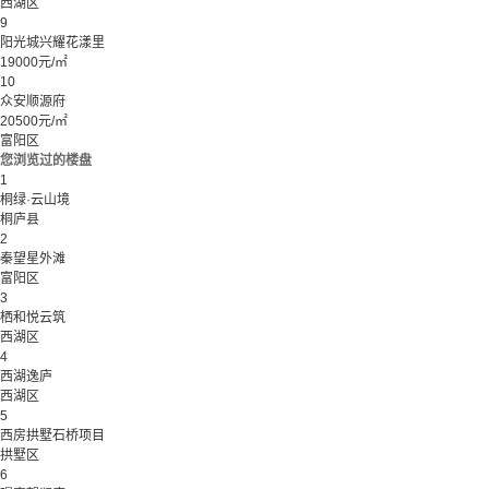
西湖区
9
阳光城兴耀花漾里
19000元/㎡
10
众安顺源府
20500元/㎡
富阳区
您浏览过的楼盘
1
桐绿·云山境
桐庐县
2
秦望星外滩
富阳区
3
栖和悦云筑
西湖区
4
西湖逸庐
西湖区
5
西房拱墅石桥项目
拱墅区
6