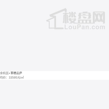
余杭区
•
萃栖云庐
均价：
33595元/㎡