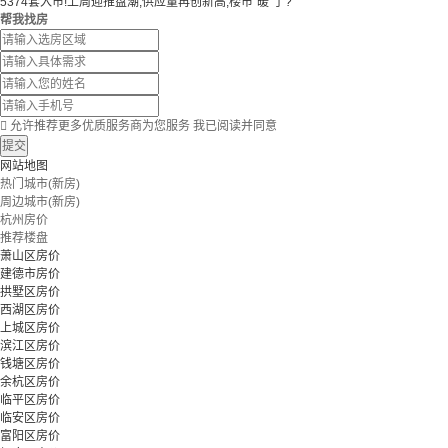
5374套入市!上周迎推盘潮,供应量再创新高,楼市“暖”了?
帮我找房

允许推荐更多优质服务商为您服务
我已阅读并同意
提交
网站地图
热门城市(新房)
周边城市(新房)
杭州房价
推荐楼盘
萧山区房价
建德市房价
拱墅区房价
西湖区房价
上城区房价
滨江区房价
钱塘区房价
余杭区房价
临平区房价
临安区房价
富阳区房价