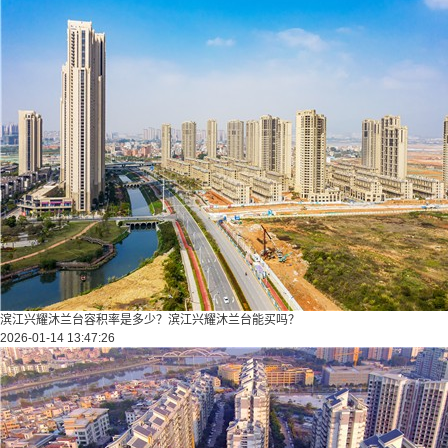
滨江兴耀沐兰台容积率是多少？滨江兴耀沐兰台能买吗？
2026-01-14 13:47:26