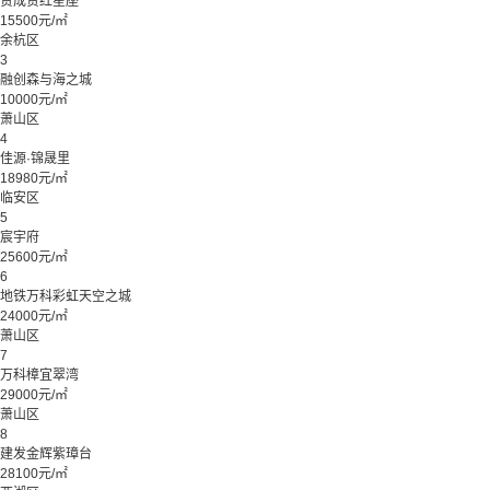
赞成赞红星座
15500元/㎡
余杭区
3
融创森与海之城
10000元/㎡
萧山区
4
佳源·锦晟里
18980元/㎡
临安区
5
宸宇府
25600元/㎡
6
地铁万科彩虹天空之城
24000元/㎡
萧山区
7
万科樟宜翠湾
29000元/㎡
萧山区
8
建发金辉紫璋台
28100元/㎡