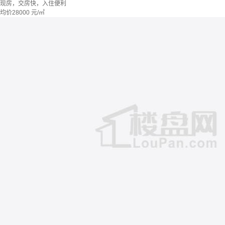
现房，交房快，入住便利
均价
28000
元/㎡