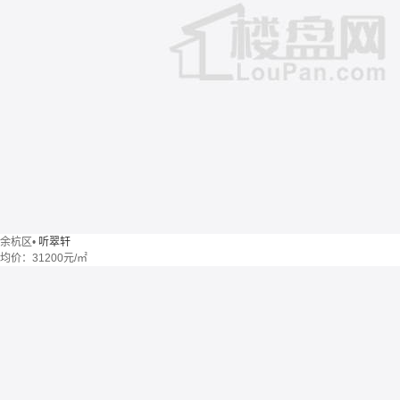
余杭区
•
听翠轩
均价：
31200元/㎡