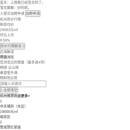
蓝天：上周我已经签合同了。
雪花飘飘：好的呢。
人提交加群申请
加群申请
杭州房价行情
新房均价
29083
元/㎡
环比上月
9.58%
房价行情解读

区域解读
楼盘对比
您浏览过的楼盘
（最多选4项）
桐绿·云山境
秦望星外滩
栖和悦云筑

全部清空
杭州推荐热盘
更多>
1
中天珺府（东区）
19000元/㎡
临安区
2
赞成赞红星座