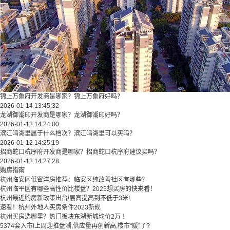
锦上万象府开发商是哪家？锦上万象府好吗？
2026-01-14 13:45:32
龙湖御潮印开发商是哪家？龙湖御潮印好吗？
2026-01-12 14:24:00
滨江鸣湖里属于什么档次？滨江鸣湖里可以买吗？
2026-01-12 14:25:19
招商蛇口杭序府开发商是哪家？招商蛇口杭序府建议买吗？
2026-01-12 14:27:28
购房指南
杭州临安区低密洋房推荐：临安区纯改善社区有哪些？
​​杭州临平区有哪些高性价比楼盘？2025想买房的快来看！​
杭州最近购房新政策出台!层高提高到不低于3米!
速看！杭州外地人买房条件2023新规
杭州买房选哪里？热门板块东湖新城均价2万 ！
5374套入市!上周迎推盘潮,供应量再创新高,楼市“暖”了?