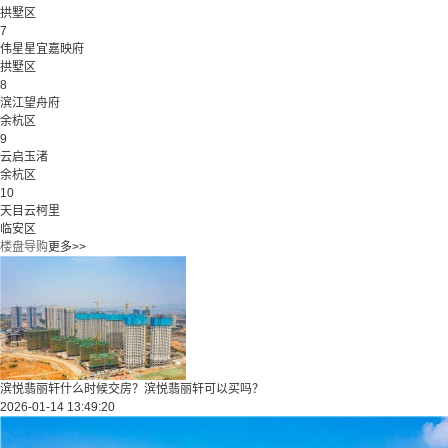
拱墅区
7
伟星星宜嘉映府
拱墅区
8
滨江望舟府
余杭区
9
云启玉渚
余杭区
10
天目云柯里
临安区
楼盘导购
更多>>
滨悦翡丽轩什么时候交房？滨悦翡丽轩可以买吗？
2026-01-14 13:49:20