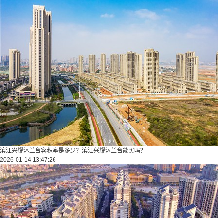
滨江兴耀沐兰台容积率是多少？滨江兴耀沐兰台能买吗？
2026-01-14 13:47:26