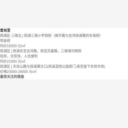
爱尚里
西湖区 三墩北 | 西湖三墩小学西侧（振华路与吉鸿快速路的东南侧）
带装修
均价
15000
元/㎡
西湖区 | 西湖东至吉鸿路，南至苏嘉路，三墩港河两侧
现房，交房快，入住便利
均价
21000
元/㎡
西湖区 | 天目山路与西溪路交口(西溪湿地公园南门,南至留下农贸市场)
价格
23000-26000
元/㎡
最受关注的楼盘