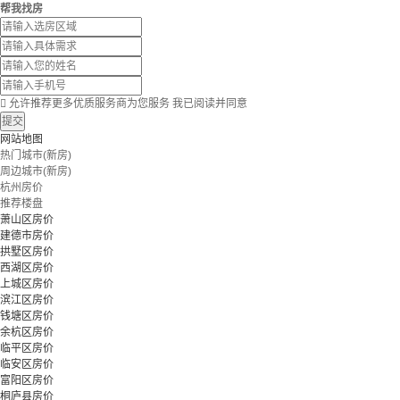
帮我找房

允许推荐更多优质服务商为您服务
我已阅读并同意
提交
网站地图
热门城市(新房)
周边城市(新房)
杭州房价
推荐楼盘
萧山区房价
建德市房价
拱墅区房价
西湖区房价
上城区房价
滨江区房价
钱塘区房价
余杭区房价
临平区房价
临安区房价
富阳区房价
桐庐县房价