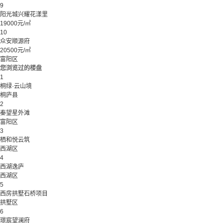
9
阳光城兴耀花漾里
19000元/㎡
10
众安顺源府
20500元/㎡
富阳区
您浏览过的楼盘
1
桐绿·云山境
桐庐县
2
秦望星外滩
富阳区
3
栖和悦云筑
西湖区
4
西湖逸庐
西湖区
5
西房拱墅石桥项目
拱墅区
6
璟宸望澜府