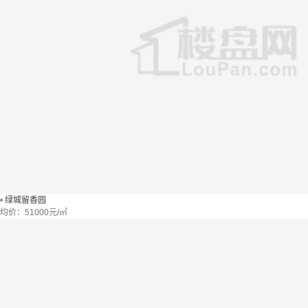
•
绿城留香园
均价：
51000元/㎡