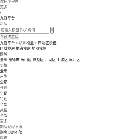
微信小程序
更多
/
九游平台
新房


预约看房
九游平台
>
杭州楼盘
>
西湖区楼盘
区域找房
地铁找房
地图找房
区域
全部
建德市
萧山区
拱墅区
西湖区
上城区
滨江区
价格
全部
户型
全部
开盘
全部
特色
全部
类型
全部
更多
期房现房不限
期房现房不限
尾盘