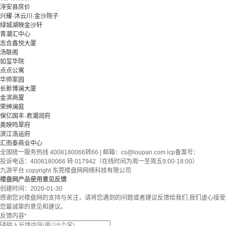
淳安县房价
兴耀·沐云川·金沙院子
绿城湖映金沙轩
青潮汇中心
志合鑫悦大厦
汤联阁
如玺华院
点点公寓
华师家园
长新博澜大厦
金滨商厦
荣绅澜庭
保亿国丰·君潮润府
奥映鸣翠府
滨江浩运府
汇而泰商业中心
全国统一服务热线 4008180066转66 | 邮箱：
cs@loupan.com
icp备案号：
投诉电话：4008180066 转 017942（在线时间为周一至周五9:00-18:00）
九游平台 copyright 东莞楼盘网网络科技有限公司
楼盘网产品使用意见反馈
创建时间：
2026-01-30
感谢您对楼盘网的支持与关注，请将您遇到的问题或者建议反馈给我们,我们虚心接受
您最诚挚的意见和建议。
反馈内容
*