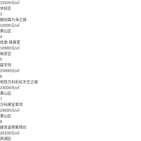
15500元/㎡
余杭区
3
融创森与海之城
10000元/㎡
萧山区
4
佳源·锦晟里
18980元/㎡
临安区
5
宸宇府
25600元/㎡
6
地铁万科彩虹天空之城
24000元/㎡
萧山区
7
万科樟宜翠湾
29000元/㎡
萧山区
8
建发金辉紫璋台
28100元/㎡
西湖区