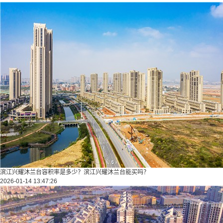
滨江兴耀沐兰台容积率是多少？滨江兴耀沐兰台能买吗？
2026-01-14 13:47:26