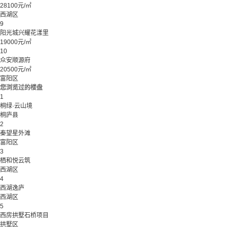
28100元/㎡
西湖区
9
阳光城兴耀花漾里
19000元/㎡
10
众安顺源府
20500元/㎡
富阳区
您浏览过的楼盘
1
桐绿·云山境
桐庐县
2
秦望星外滩
富阳区
3
栖和悦云筑
西湖区
4
西湖逸庐
西湖区
5
西房拱墅石桥项目
拱墅区