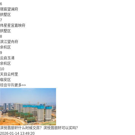
6
璟宸望澜府
拱墅区
7
伟星星宜嘉映府
拱墅区
8
滨江望舟府
余杭区
9
云启玉渚
余杭区
10
天目云柯里
临安区
楼盘导购
更多>>
滨悦翡丽轩什么时候交房？滨悦翡丽轩可以买吗？
2026-01-14 13:49:20