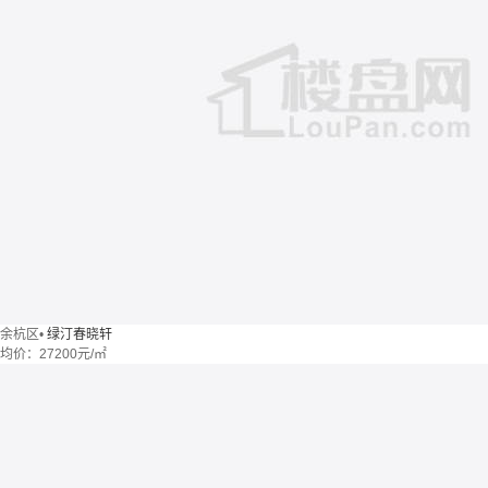
余杭区
•
绿汀春晓轩
均价：
27200元/㎡