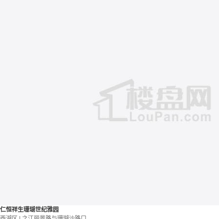
仁恒祥生珊瑚世纪雅园
西湖区 | 之江丽景路与珊瑚沙路口