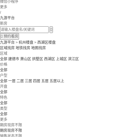
微信小程序
更多
/
九游平台
新房


预约看房
九游平台
>
杭州楼盘
>
西湖区楼盘
区域找房
地铁找房
地图找房
区域
全部
建德市
萧山区
拱墅区
西湖区
上城区
滨江区
价格
全部
户型
全部
一居
二居
三居
四居
五居
五居以上
开盘
全部
特色
全部
类型
全部
更多
期房现房不限
期房现房不限
销售状态不限