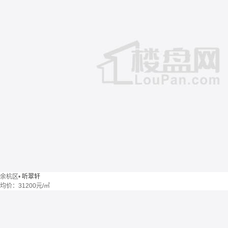
余杭区
•
听翠轩
均价：
31200元/㎡