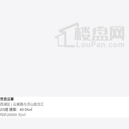
世京云峯
西湖区 | 云展路与浮山街交汇
2/3居
建面：40-54㎡
均价
26000
元/㎡