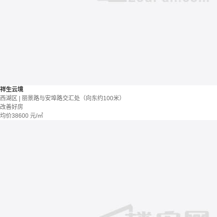
祥生云境
西湖区 | 丽景路与安埠路交汇处（向东约100米）
改善好房
均价
38600
元/㎡