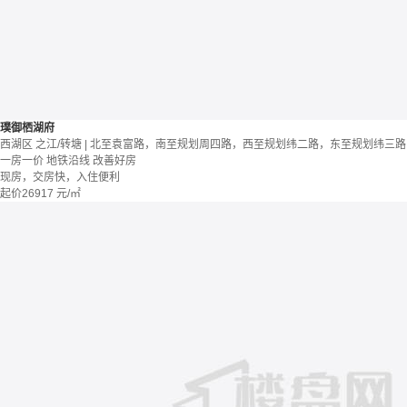
璞御栖湖府
西湖区 之江/转塘 | 北至袁富路，南至规划周四路，西至规划纬二路，东至规划纬三路
一房一价
地铁沿线
改善好房
现房，交房快，入住便利
起价
26917
元/㎡