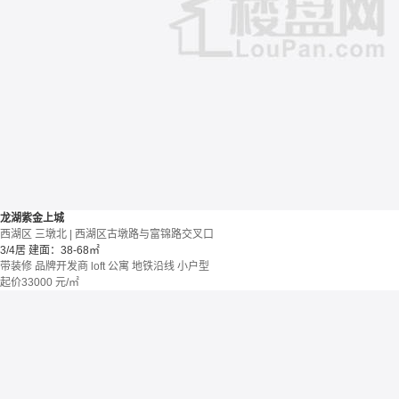
龙湖紫金上城
西湖区 三墩北 | 西湖区古墩路与富锦路交叉口
3/4居
建面：38-68㎡
带装修
品牌开发商
loft
公寓
地铁沿线
小户型
起价
33000
元/㎡