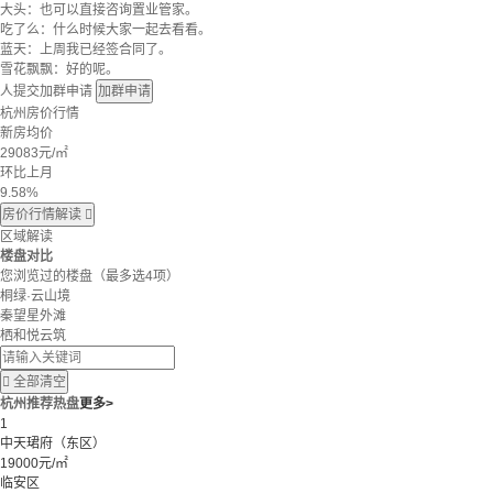
大头：也可以直接咨询置业管家。
吃了么：什么时候大家一起去看看。
蓝天：上周我已经签合同了。
雪花飘飘：好的呢。
人提交加群申请
加群申请
杭州房价行情
新房均价
29083
元/㎡
环比上月
9.58%
房价行情解读

区域解读
楼盘对比
您浏览过的楼盘
（最多选4项）
桐绿·云山境
秦望星外滩
栖和悦云筑

全部清空
杭州推荐热盘
更多>
1
中天珺府（东区）
19000元/㎡
临安区