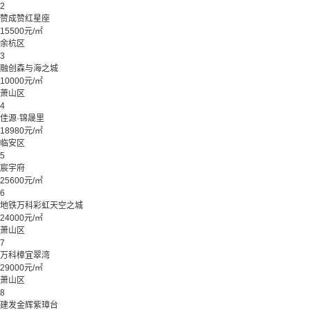
2
赞成赞红星座
15500元/㎡
余杭区
3
融创森与海之城
10000元/㎡
萧山区
4
佳源·锦晟里
18980元/㎡
临安区
5
宸宇府
25600元/㎡
6
地铁万科彩虹天空之城
24000元/㎡
萧山区
7
万科樟宜翠湾
29000元/㎡
萧山区
8
建发金辉紫璋台