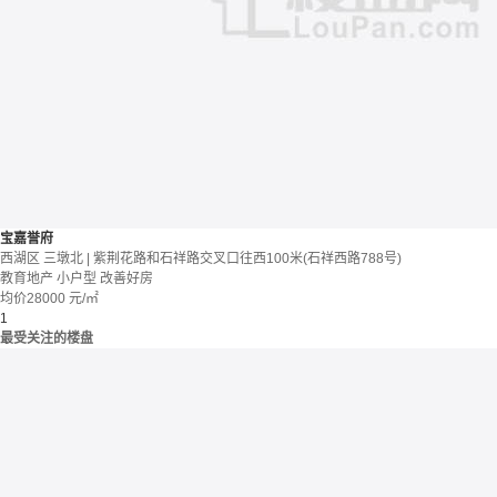
宝嘉誉府
西湖区 三墩北 | 紫荆花路和石祥路交叉口往西100米(石祥西路788号)
教育地产
小户型
改善好房
均价
28000
元/㎡
1
最受关注的楼盘