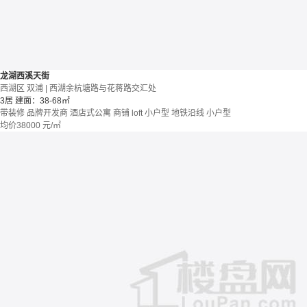
龙湖西溪天街
西湖区 双浦 | 西湖余杭塘路与花蒋路交汇处
3居
建面：38-68㎡
带装修
品牌开发商
酒店式公寓 商铺
loft
小户型
地铁沿线
小户型
均价
38000
元/㎡