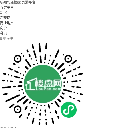
杭州勾庄楼盘-九游平台
九游平台
新房
看现场
商业地产
房价
楼讯

小程序