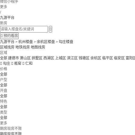
微信小程序
更多
/
九游平台
新房


预约看房
九游平台
>
杭州楼盘
>
余杭区楼盘
>
勾庄楼盘
区域找房
地铁找房
地图找房
区域
全部
建德市
萧山区
拱墅区
西湖区
上城区
滨江区
钱塘区
余杭区
临平区
临安区
富阳

勾庄

瓶窑

仁和
价格
全部
户型
全部
开盘
全部
特色
全部
类型
全部
更多
期房现房不限
期房现房不限