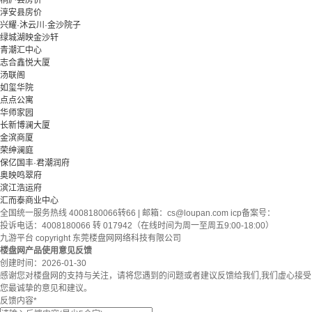
桐庐县房价
淳安县房价
兴耀·沐云川·金沙院子
绿城湖映金沙轩
青潮汇中心
志合鑫悦大厦
汤联阁
如玺华院
点点公寓
华师家园
长新博澜大厦
金滨商厦
荣绅澜庭
保亿国丰·君潮润府
奥映鸣翠府
滨江浩运府
汇而泰商业中心
全国统一服务热线 4008180066转66 | 邮箱：
cs@loupan.com
icp备案号：
投诉电话：4008180066 转 017942（在线时间为周一至周五9:00-18:00）
九游平台 copyright 东莞楼盘网网络科技有限公司
楼盘网产品使用意见反馈
创建时间：
2026-01-30
感谢您对楼盘网的支持与关注，请将您遇到的问题或者建议反馈给我们,我们虚心接受
您最诚挚的意见和建议。
反馈内容
*