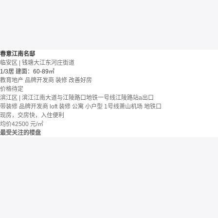
春意江南名邸
临安区 | 钱塘大江东河庄街道
1/3居
建面：60-89㎡
教育地产
品牌开发商
装修
改善好房
价格待定
滨江区 | 滨江江南大道与江陵路口地铁一号线江陵路站a出口
带装修
品牌开发商
loft
装修
公寓
小户型
1号线萧山机场
地铁口
现房，交房快，入住便利
均价
42500
元/㎡
最受关注的楼盘