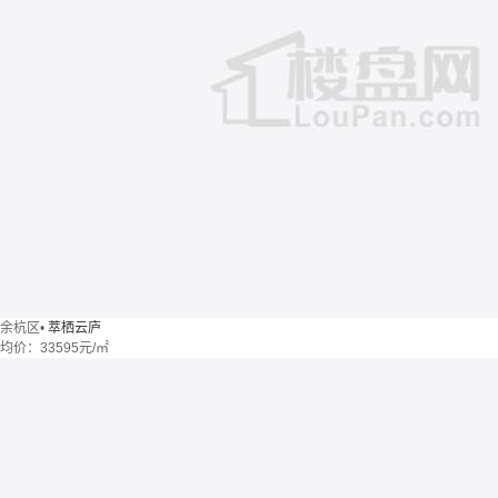
余杭区
•
萃栖云庐
均价：
33595元/㎡