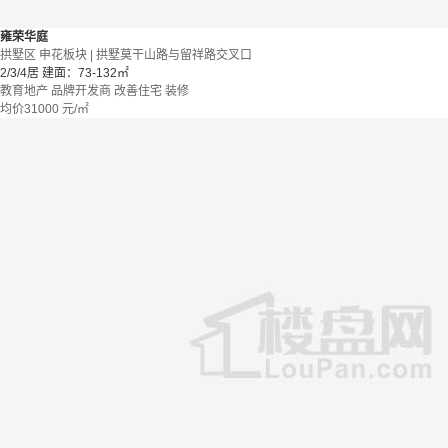
雍荣华庭
拱墅区 申花板块 | 拱墅莫干山路与留祥路交叉口
2/3/4居
建面：73-132㎡
教育地产
品牌开发商
改善住宅
装修
均价
31000
元/㎡