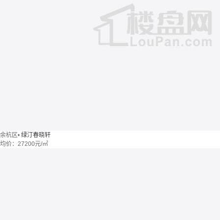
余杭区
•
绿汀春晓轩
均价：
27200元/㎡