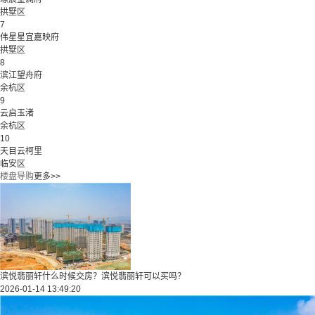
拱墅区
7
伟星星宜嘉映府
拱墅区
8
滨江望舟府
余杭区
9
云启玉渚
余杭区
10
天目云柯里
临安区
楼盘导购
更多>>
滨悦翡丽轩什么时候交房？滨悦翡丽轩可以买吗？
2026-01-14 13:49:20