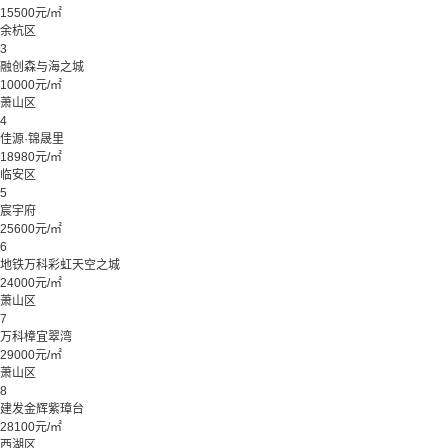
15500元/㎡
余杭区
3
融创森与海之城
10000元/㎡
萧山区
4
佳源·锦晟里
18980元/㎡
临安区
5
宸宇府
25600元/㎡
6
地铁万科彩虹天空之城
24000元/㎡
萧山区
7
万科樟宜翠湾
29000元/㎡
萧山区
8
建发金辉紫璋台
28100元/㎡
西湖区