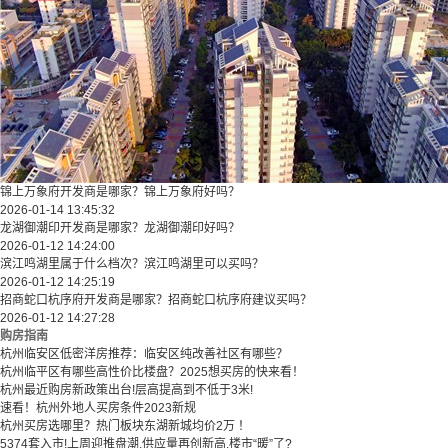
锦上万象府开发商是哪家？锦上万象府好吗？
2026-01-14 13:45:32
龙湖御潮印开发商是哪家？龙湖御潮印好吗？
2026-01-12 14:24:00
滨江鸣湖里属于什么档次？滨江鸣湖里可以买吗？
2026-01-12 14:25:19
招商蛇口杭序府开发商是哪家？招商蛇口杭序府建议买吗？
2026-01-12 14:27:28
购房指南
杭州临安区低密洋房推荐：临安区纯改善社区有哪些？
​​杭州临平区有哪些高性价比楼盘？2025想买房的快来看！​
杭州最近购房新政策出台!层高提高到不低于3米!
速看！杭州外地人买房条件2023新规
杭州买房选哪里？热门板块东湖新城均价2万 ！
5374套入市!上周迎推盘潮,供应量再创新高,楼市“暖”了?