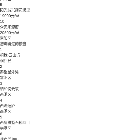
9
阳光城兴耀花漾里
19000元/㎡
10
众安顺源府
20500元/㎡
富阳区
您浏览过的楼盘
1
桐绿·云山境
桐庐县
2
秦望星外滩
富阳区
3
栖和悦云筑
西湖区
4
西湖逸庐
西湖区
5
西房拱墅石桥项目
拱墅区
6
璟宸望澜府