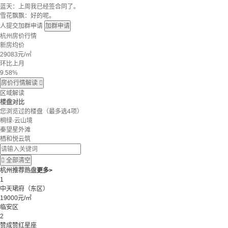
蓝天：上周我已经签合同了。
雪花飘飘：好的呢。
人提交加群申请
加群申请
杭州房价行情
新房均价
29083
元/㎡
环比上月
9.58%
房价行情解读

区域解读
楼盘对比
您浏览过的楼盘
（最多选4项）
桐绿·云山境
秦望星外滩
栖和悦云筑

全部清空
杭州推荐热盘
更多>
1
中天珺府（东区）
19000元/㎡
临安区
2
赞成赞红星座