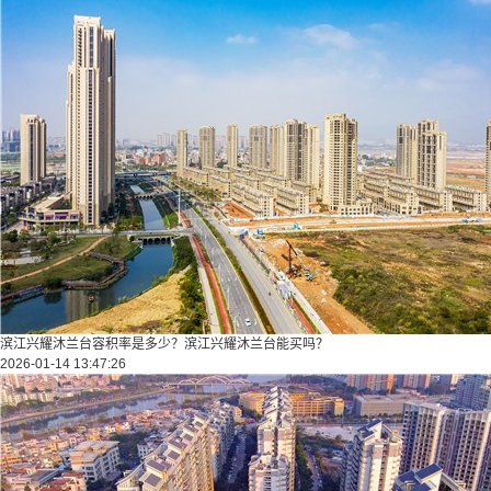
滨江兴耀沐兰台容积率是多少？滨江兴耀沐兰台能买吗？
2026-01-14 13:47:26