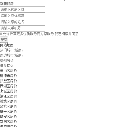
帮我找房

允许推荐更多优质服务商为您服务
我已阅读并同意
提交
网站地图
热门城市(新房)
周边城市(新房)
杭州房价
推荐楼盘
萧山区房价
建德市房价
拱墅区房价
西湖区房价
上城区房价
滨江区房价
钱塘区房价
余杭区房价
临平区房价
临安区房价
富阳区房价