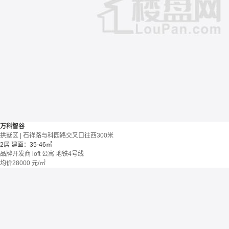
万科智谷
拱墅区 | 石祥路与科园路交叉口往西300米
2居
建面：35-46㎡
品牌开发商
loft
公寓
地铁4号线
均价
28000
元/㎡