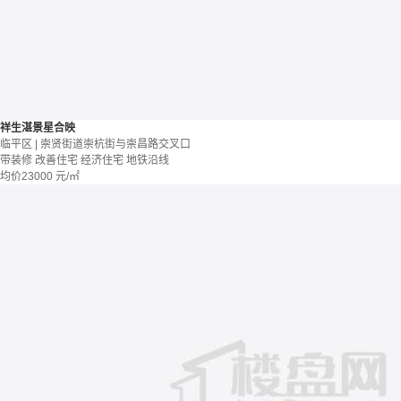
祥生湛景星合映
临平区 | 崇贤街道崇杭街与崇昌路交叉口
带装修
改善住宅
经济住宅
地铁沿线
均价
23000
元/㎡