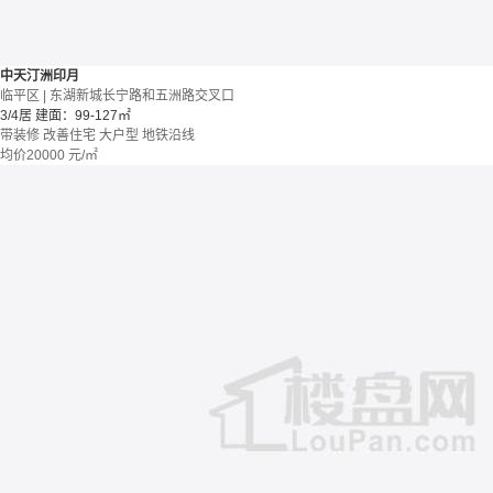
中天汀洲印月
临平区 | 东湖新城长宁路和五洲路交叉口
3/4居
建面：99-127㎡
带装修
改善住宅
大户型
地铁沿线
均价
20000
元/㎡