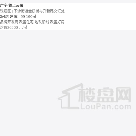
广宇·锦上云澜
钱塘区 | 下沙街道金桥街与乔新路交汇处
3/4居
建面：99-160㎡
品牌开发商
改善住宅
地铁沿线
改善好房
均价
26500
元/㎡