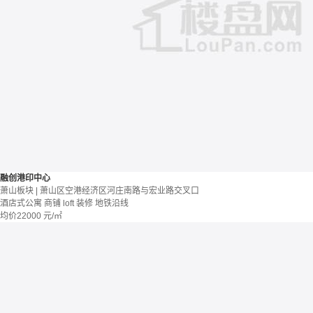
融创港印中心
萧山板块 | 萧山区空港经济区河庄南路与宏业路交叉口
酒店式公寓 商铺
loft
装修
地铁沿线
均价
22000
元/㎡