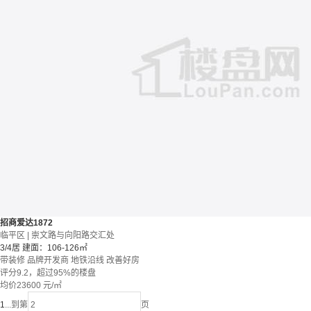
招商爱达1872
临平区 | 崇文路与向阳路交汇处
3/4居
建面：106-126㎡
带装修
品牌开发商
地铁沿线
改善好房
评分9.2，超过95%的楼盘
均价
23600
元/㎡
1
...
到第
页