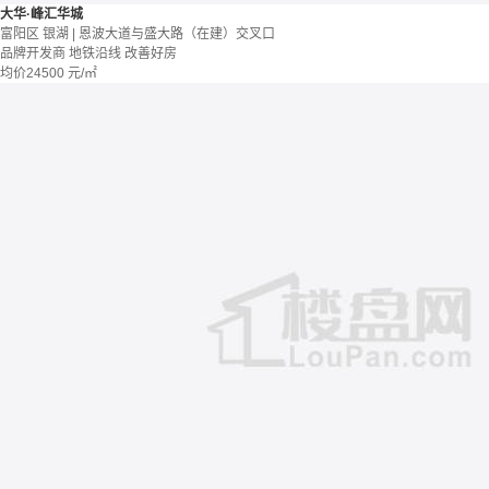
大华·峰汇华城
富阳区 银湖 | 恩波大道与盛大路（在建）交叉口
品牌开发商
地铁沿线
改善好房
均价
24500
元/㎡