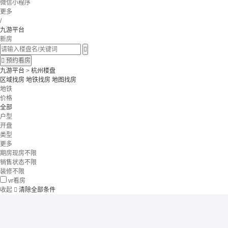
微信小程序
更多
/
九游平台
新房


预约看房
九游平台
>
杭州楼盘
区域找房
地铁找房
地图找房
地铁
价格
全部
户型
开盘
类型
更多
期房现房不限
销售状态不限
装修不限
vr看房
收起

清除全部条件