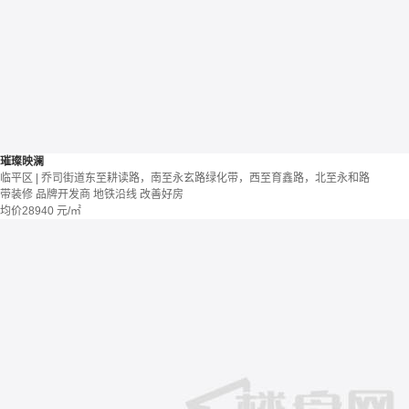
璀璨映澜
临平区 | 乔司街道东至耕读路，南至永玄路绿化带，西至育鑫路，北至永和路
带装修
品牌开发商
地铁沿线
改善好房
均价
28940
元/㎡