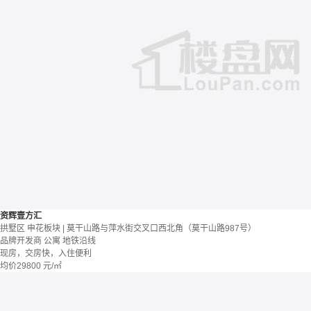
资辉壹方汇
拱墅区 申花板块 | 莫干山路与萍水街交叉口西北角（莫干山路987号）
品牌开发商
公寓
地铁沿线
现房，交房快，入住便利
均价
29800
元/㎡