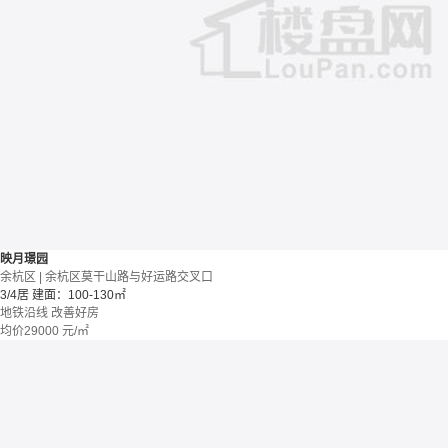
映月璟园
余杭区 | 余杭区莫干山路与好运路交叉口
3/4居
建面：100-130㎡
地铁沿线
改善好房
均价
29000
元/㎡