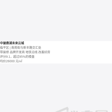
中骏鼎湖未来云城
临平区 | 南苑街与新丰路交汇处
带装修
品牌开发商
地铁沿线
改善好房
评分9.1，超过95%的楼盘
均价
26000
元/㎡