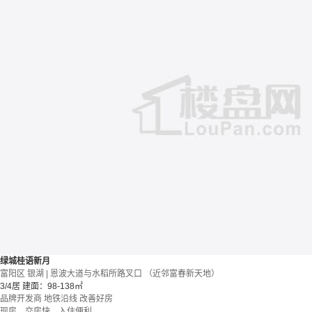
绿城桂语新月
富阳区 银湖 | 恩波大道与水稻所路叉口 （近邻富春新天地）
3/4居
建面：98-138㎡
品牌开发商
地铁沿线
改善好房
现房，交房快，入住便利