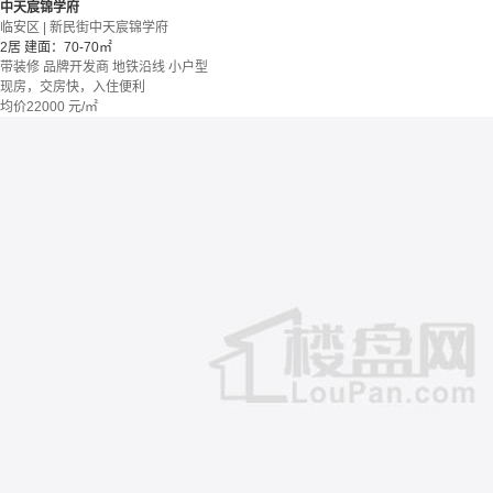
中天宸锦学府
临安区 | 新民街中天宸锦学府
2居
建面：70-70㎡
带装修
品牌开发商
地铁沿线
小户型
现房，交房快，入住便利
均价
22000
元/㎡