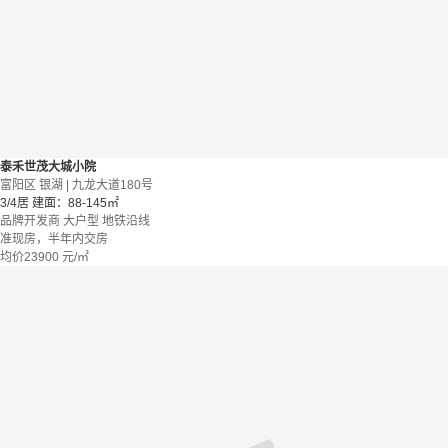
泰禾世茂大城小院
富阳区 银湖 | 九龙大道180号
3/4居
建面：88-145㎡
品牌开发商
大户型
地铁沿线
准现房，半年内交房
均价
23900
元/㎡