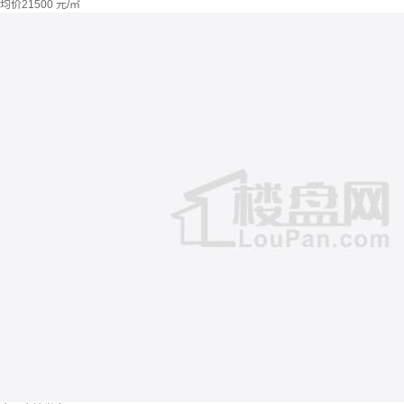
均价
21500
元/㎡