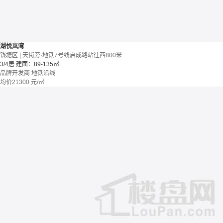
湖悦岚湾
钱塘区 | 天街旁·地铁7号线启成路站往西800米
3/4居
建面：89-135㎡
品牌开发商
地铁沿线
均价
21300
元/㎡