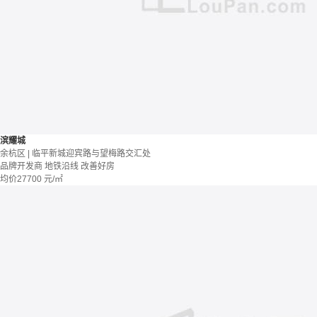
滨耀城
余杭区 | 临平新城迎宾路与望梅路交汇处
品牌开发商
地铁沿线
改善好房
均价
27700
元/㎡