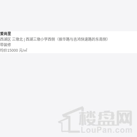
爱尚里
西湖区 三墩北 | 西湖三墩小学西侧（振华路与吉鸿快速路的东南侧）
带装修
均价
15000
元/㎡