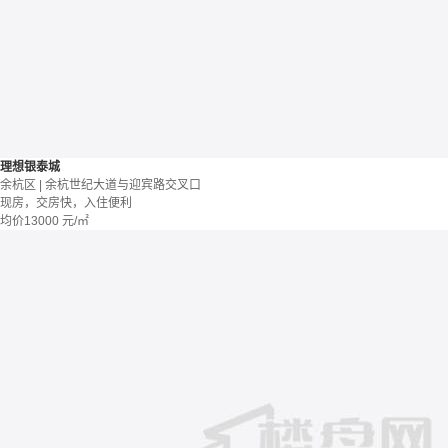
理想银泰城
余杭区 | 余杭世纪大道与迎宾路交叉口
现房，交房快，入住便利
均价
13000
元/㎡