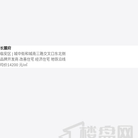
长麓府
临安区 | 城中街和城南三路交叉口东北侧
品牌开发商
改善住宅
经济住宅
地铁沿线
均价
14200
元/㎡