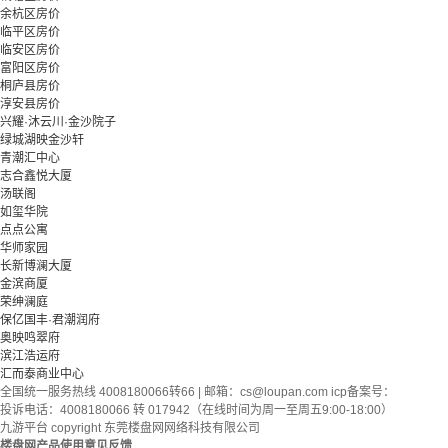
余杭区房价
临平区房价
临安区房价
富阳区房价
桐庐县房价
淳安县房价
兴耀·沐云川·金沙院子
绿城湖映金沙轩
青潮汇中心
志合鑫悦大厦
汤联阁
如玺华院
点点公寓
华师家园
长新博澜大厦
金滨商厦
荣绅澜庭
保亿国丰·君潮润府
奥映鸣翠府
滨江浩运府
汇而泰商业中心
全国统一服务热线 4008180066转66 | 邮箱：
cs@loupan.com
icp备案号：
投诉电话：4008180066 转 017942（在线时间为周一至周五9:00-18:00）
九游平台 copyright 东莞楼盘网网络科技有限公司
楼盘网产品使用意见反馈