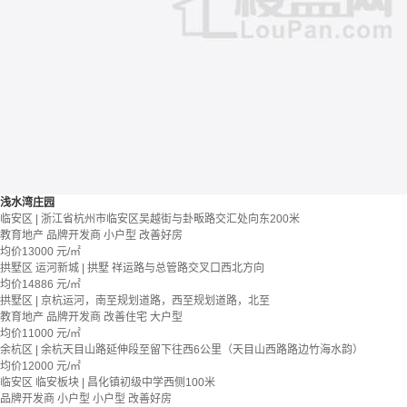
浅水湾庄园
临安区 | 浙江省杭州市临安区吴越街与卦畈路交汇处向东200米
教育地产
品牌开发商
小户型
改善好房
均价
13000
元/㎡
拱墅区 运河新城 | 拱墅 祥运路与总管路交叉口西北方向
均价
14886
元/㎡
拱墅区 | 京杭运河，南至规划道路，西至规划道路，北至
教育地产
品牌开发商
改善住宅
大户型
均价
11000
元/㎡
余杭区 | 余杭天目山路延伸段至留下往西6公里（天目山西路路边竹海水韵）
均价
12000
元/㎡
临安区 临安板块 | 昌化镇初级中学西侧100米
品牌开发商
小户型
小户型
改善好房