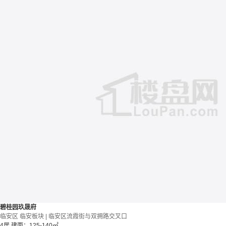
碧桂园玖晟府
临安区 临安板块 | 临安区流霞街与双拥路交叉口
4居
建面：125-140㎡