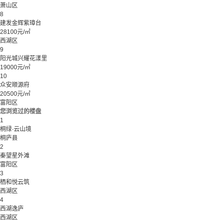
萧山区
8
建发金辉紫璋台
28100元/㎡
西湖区
9
阳光城兴耀花漾里
19000元/㎡
10
众安顺源府
20500元/㎡
富阳区
您浏览过的楼盘
1
桐绿·云山境
桐庐县
2
秦望星外滩
富阳区
3
栖和悦云筑
西湖区
4
西湖逸庐
西湖区