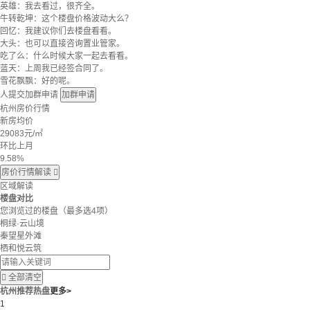
英雄：我去看过，很齐全。
牛转乾坤：这个楼盘价格波动大么？
回忆：我建议你们去楼盘看看。
大头：也可以直接咨询置业管家。
吃了么：什么时候大家一起去看看。
蓝天：上周我已经签合同了。
雪花飘飘：好的呢。
人提交加群申请
加群申请
杭州房价行情
新房均价
29083
元/㎡
环比上月
9.58%
房价行情解读

区域解读
楼盘对比
您浏览过的楼盘
（最多选4项）
桐绿·云山境
秦望星外滩
栖和悦云筑

全部清空
杭州推荐热盘
更多>
1