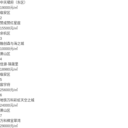
中天珺府（东区）
19000元/㎡
临安区
2
赞成赞红星座
15500元/㎡
余杭区
3
融创森与海之城
10000元/㎡
萧山区
4
佳源·锦晟里
18980元/㎡
临安区
5
宸宇府
25600元/㎡
6
地铁万科彩虹天空之城
24000元/㎡
萧山区
7
万科樟宜翠湾
29000元/㎡