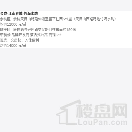
金成·江南春城·竹海水韵
余杭区 | 余杭天目山路延伸段至留下往西6公里（天目山西路路边竹海水韵）
均价
12000
元/㎡
临平区 | 康信路与兴国路交叉路口往东南约150米
带装修
品牌开发商
酒店式公寓 商铺
loft
现房，交房快，入住便利
均价
14000
元/㎡