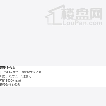
盛泰·时代山
| 下沙四号大街凯恩戴斯大酒店旁
现房，交房快，入住便利
均价
15000
元/㎡
最受关注的楼盘