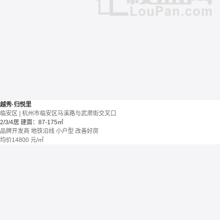
越秀·归悦里
临安区 | 杭州市临安区马溪路与武肃街交叉口
2/3/4居
建面：87-175㎡
品牌开发商
地铁沿线
小户型
改善好房
均价
14800
元/㎡