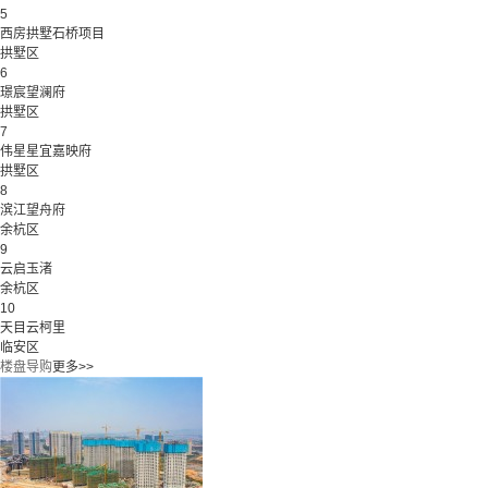
5
西房拱墅石桥项目
拱墅区
6
璟宸望澜府
拱墅区
7
伟星星宜嘉映府
拱墅区
8
滨江望舟府
余杭区
9
云启玉渚
余杭区
10
天目云柯里
临安区
楼盘导购
更多>>