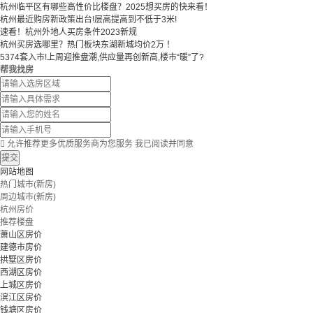
​​杭州临平区有哪些高性价比楼盘？2025想买房的快来看！​
杭州最近购房新政策出台!层高提高到不低于3米!
速看！杭州外地人买房条件2023新规
杭州买房选哪里？热门板块东湖新城均价2万 ！
5374套入市!上周迎推盘潮,供应量再创新高,楼市“暖”了?
帮我找房

允许推荐更多优质服务商为您服务
我已阅读并同意
提交
网站地图
热门城市(新房)
周边城市(新房)
杭州房价
推荐楼盘
萧山区房价
建德市房价
拱墅区房价
西湖区房价
上城区房价
滨江区房价
钱塘区房价