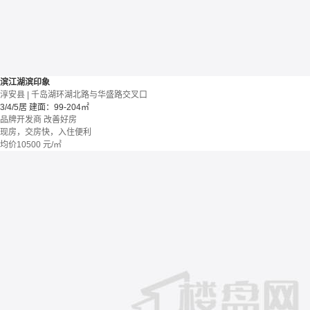
滨江湖滨印象
淳安县 | 千岛湖环湖北路与华盛路交叉口
3/4/5居
建面：99-204㎡
品牌开发商
改善好房
现房，交房快，入住便利
均价
10500
元/㎡