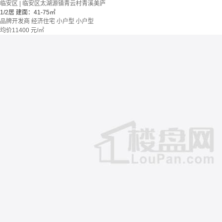
临安区 | 临安区太湖源镇青云村青溪美庐
1/2居
建面：41-75㎡
品牌开发商
经济住宅
小户型
小户型
均价
11400
元/㎡