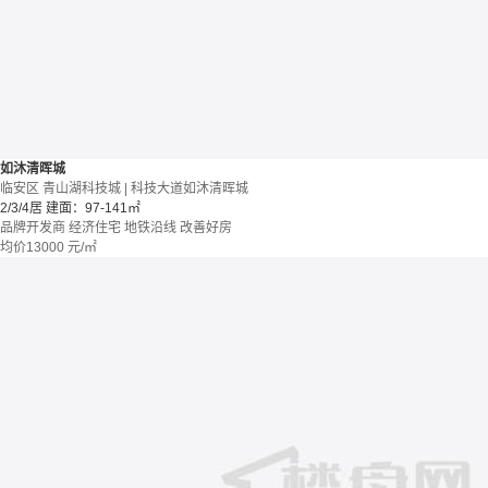
如沐清晖城
临安区 青山湖科技城 | 科技大道如沐清晖城
2/3/4居
建面：97-141㎡
品牌开发商
经济住宅
地铁沿线
改善好房
均价
13000
元/㎡