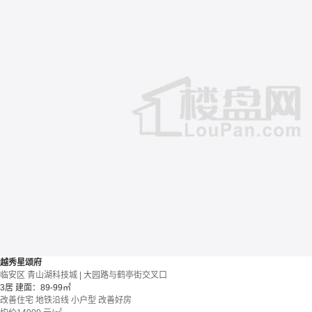
越秀星颂府
临安区 青山湖科技城 | 大园路与鹤亭街交叉口
3居
建面：89-99㎡
改善住宅
地铁沿线
小户型
改善好房