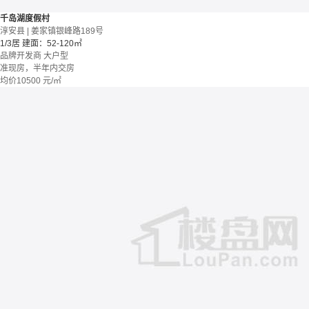
千岛湖度假村
淳安县 | 姜家镇银峰路189号
1/3居
建面：52-120㎡
品牌开发商
大户型
准现房，半年内交房
均价
10500
元/㎡