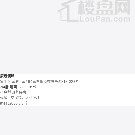
辰春澜城
富阳区 富春 | 富阳区富春街道横凉亭路318-328号
3/4居
建面：89-118㎡
小户型
改善好房
现房，交房快，入住便利
起价
12000
元/㎡