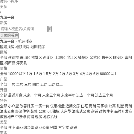
微信小程序
更多
/
九游平台
新房


预约看房
九游平台
>
杭州楼盘
区域找房
地铁找房
地图找房
区域
全部
建德市
萧山区
拱墅区
西湖区
上城区
滨江区
钱塘区
余杭区
临平区
临安区
富阳
区
桐庐县
淳安县
价格
全部
10000以下
1万-1.5万
1.5万-2万
2万-3万
3万-4万
4万-6万
60000以上
户型
全部
一居
二居
三居
四居
五居
五居以上
开盘
全部
最近开盘
未来一个月
未来三个月
未来半年
过去一个月
过去三个月
特色
全部
小户型
改善好房
一房一价
优惠楼盘
近期交房
住宅 商铺 写字楼
公寓 别墅
商铺
酒店公寓
经济住宅
装修
公寓
loft
独栋
大户型
酒店式公寓 商铺
改善住宅
品牌开发商
教育地产
带装修
商铺
现房
地铁沿线
类型
全部
住宅
商业综合体
商业公寓
别墅
写字楼
商铺
更多