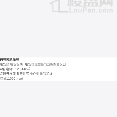
碧桂园玖晟府
临安区 临安板块 | 临安区流霞街与双拥路交叉口
4居
建面：125-140㎡
品牌开发商
改善住宅
小户型
地铁沿线
均价
11000
元/㎡