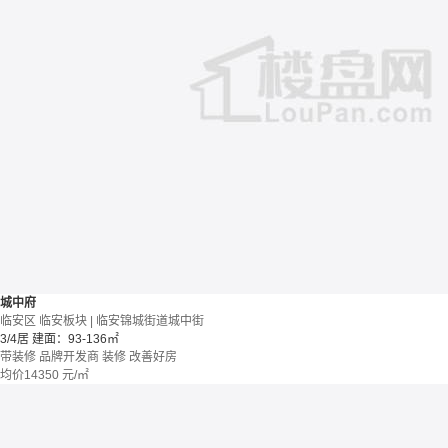
城中府
临安区 临安板块 | 临安锦城街道城中街
3/4居
建面：93-136㎡
带装修
品牌开发商
装修
改善好房
均价
14350
元/㎡