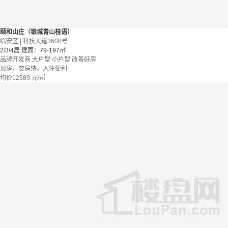
颐和山庄（银城青山桂语）
临安区 | 科技大道3608号
2/3/4居
建面：79-197㎡
品牌开发商
大户型
小户型
改善好房
现房，交房快，入住便利
均价
12589
元/㎡