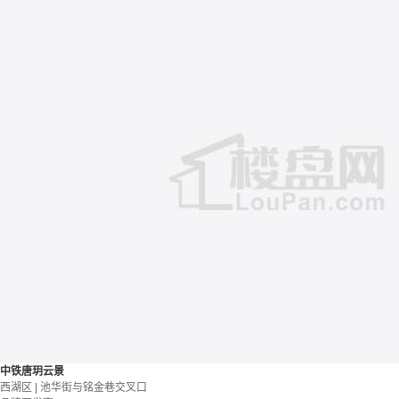
中铁唐玥云景
西湖区 | 池华街与铭金巷交叉口