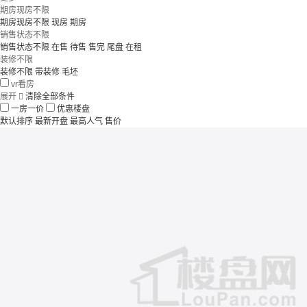
期房现房不限
期房现房不限
现房
期房
销售状态不限
销售状态不限
在售
待售
售完
尾盘
在租
装修不限
装修不限
带装修
毛坯
vr看房
展开

清除全部条件
一房一价
优惠楼盘
默认排序
最新开盘
最高人气
售价