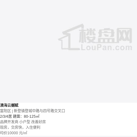
澳海云樾赋
富阳区 | 新登镇登城中路与四号路交叉口
2/3/4居
建面：80-125㎡
品牌开发商
小户型
改善好房
现房，交房快，入住便利
均价
10000
元/㎡