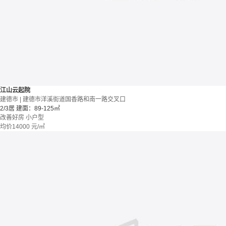
江山云起院
建德市 | 建德市洋溪街道国香路和南一路交叉口
2/3居
建面：89-125㎡
改善好房
小户型
均价
14000
元/㎡