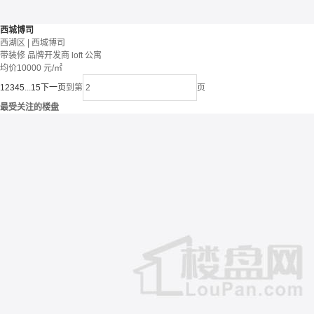
西城博司
西湖区 | 西城博司
带装修
品牌开发商
loft
公寓
均价
10000
元/㎡
1
2
3
4
5
...
15
下一页
到第
页
最受关注的楼盘