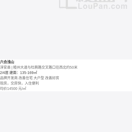
六合浅山
淳安县 | 睦州大道与杜鹃路交叉路口往西北约50米
2/4居
建面：135-169㎡
品牌开发商
改善住宅
大户型
改善好房
现房，交房快，入住便利
均价
14500
元/㎡