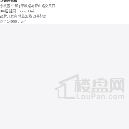
华元启航城
余杭区 仁和 | 奉欣路与獐山路交叉口
3/4居
建面：97-133㎡
品牌开发商
地铁沿线
改善好房
均价
14000
元/㎡