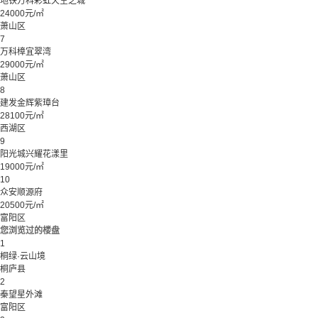
地铁万科彩虹天空之城
24000元/㎡
萧山区
7
万科樟宜翠湾
29000元/㎡
萧山区
8
建发金辉紫璋台
28100元/㎡
西湖区
9
阳光城兴耀花漾里
19000元/㎡
10
众安顺源府
20500元/㎡
富阳区
您浏览过的楼盘
1
桐绿·云山境
桐庐县
2
秦望星外滩
富阳区