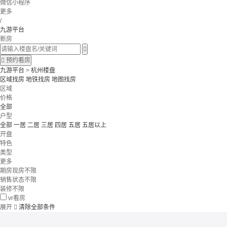
微信小程序
更多
/
九游平台
新房


预约看房
九游平台
>
杭州楼盘
区域找房
地铁找房
地图找房
区域
价格
全部
户型
全部
一居
二居
三居
四居
五居
五居以上
开盘
特色
类型
更多
期房现房不限
销售状态不限
装修不限
vr看房
展开

清除全部条件