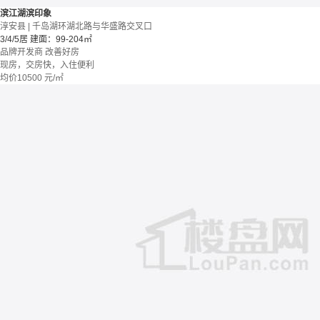
滨江湖滨印象
淳安县 | 千岛湖环湖北路与华盛路交叉口
3/4/5居
建面：99-204㎡
品牌开发商
改善好房
现房，交房快，入住便利
均价
10500
元/㎡