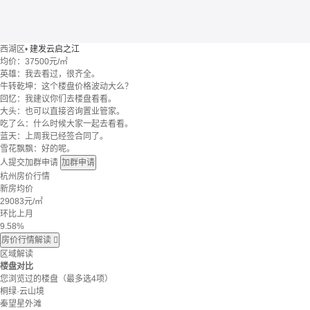
西湖区
•
建发云启之江
均价：
37500元/㎡
英雄：我去看过，很齐全。
牛转乾坤：这个楼盘价格波动大么？
回忆：我建议你们去楼盘看看。
大头：也可以直接咨询置业管家。
吃了么：什么时候大家一起去看看。
蓝天：上周我已经签合同了。
雪花飘飘：好的呢。
人提交加群申请
加群申请
杭州房价行情
新房均价
29083
元/㎡
环比上月
9.58%
房价行情解读

区域解读
楼盘对比
您浏览过的楼盘
（最多选4项）
桐绿·云山境
秦望星外滩