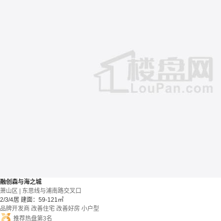
融创森与海之城
萧山区 | 东思线与浦南路交叉口
2/3/4居
建面：59-121㎡
品牌开发商
改善住宅
改善好房
小户型
推荐热盘第3名