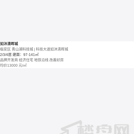
如沐清晖城
临安区 青山湖科技城 | 科技大道如沐清晖城
2/3/4居
建面：97-141㎡
品牌开发商
经济住宅
地铁沿线
改善好房
均价
13000
元/㎡