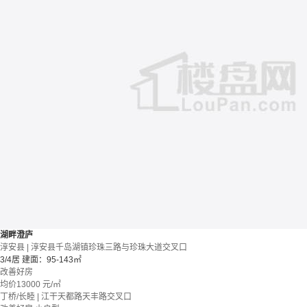
湖畔澄庐
淳安县 | 淳安县千岛湖镇珍珠三路与珍珠大道交叉口
3/4居
建面：95-143㎡
改善好房
均价
13000
元/㎡
丁桥/长睦 | 江干天都路天丰路交叉口