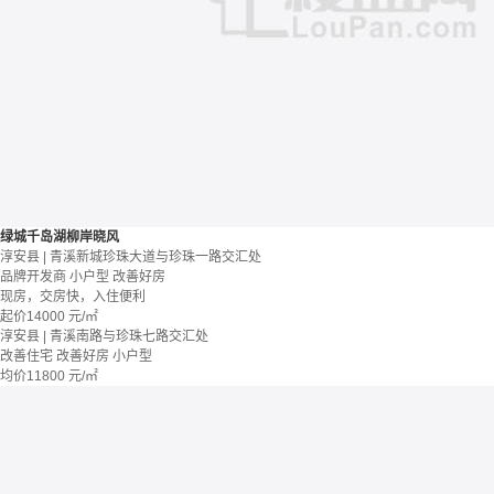
绿城千岛湖柳岸晓风
淳安县 | 青溪新城珍珠大道与珍珠一路交汇处
品牌开发商
小户型
改善好房
现房，交房快，入住便利
起价
14000
元/㎡
淳安县 | 青溪南路与珍珠七路交汇处
改善住宅
改善好房
小户型
均价
11800
元/㎡