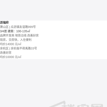
沥瑞府
萧山区 | 瓜沥镇友谊路999号
3/4居
建面：100-135㎡
品牌开发商
地铁沿线
改善好房
现房，交房快，入住便利
均价
14000
元/㎡
余杭区 | 余杭临平荷禹路33号
改善好房
均价
10000
元/㎡