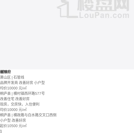
樾臻府
萧山区 | 石管线
品牌开发商
改善好房
小户型
均价
10000
元/㎡
桐庐县 | 横村镇西环路577号
改善住宅
改善好房
现房，交房快，入住便利
均价
10000
元/㎡
桐庐县 | 横政路与白水路交叉口西侧
小户型
改善好房
起价
10500
元/㎡
1