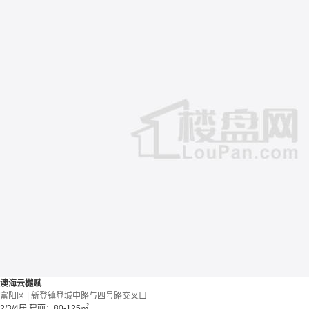
澳海云樾赋
富阳区 | 新登镇登城中路与四号路交叉口
2/3/4居
建面：80-125㎡