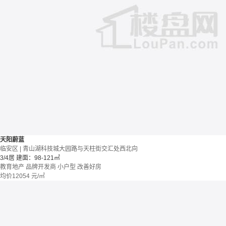
天阳蔚蓝
临安区 | 青山湖科技城大园路与天柱街交汇处西北向
3/4居
建面：98-121㎡
教育地产
品牌开发商
小户型
改善好房
均价
12054
元/㎡