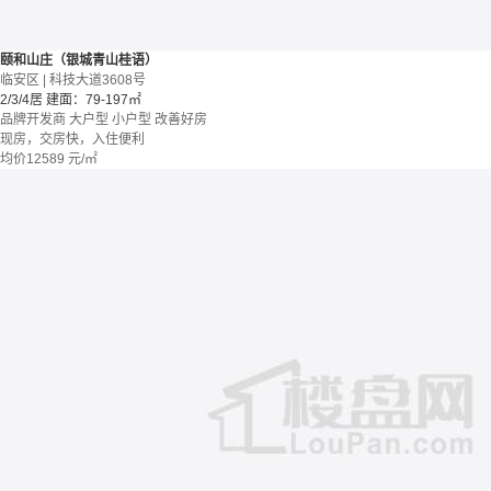
颐和山庄（银城青山桂语）
临安区 | 科技大道3608号
2/3/4居
建面：79-197㎡
品牌开发商
大户型
小户型
改善好房
现房，交房快，入住便利
均价
12589
元/㎡