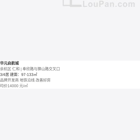
华元启航城
余杭区 仁和 | 奉欣路与獐山路交叉口
3/4居
建面：97-133㎡
品牌开发商
地铁沿线
改善好房
均价
14000
元/㎡