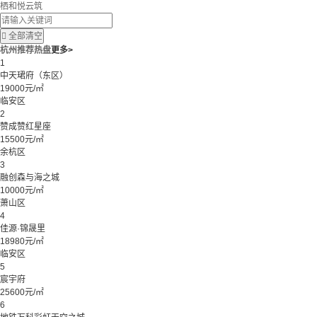
栖和悦云筑

全部清空
杭州推荐热盘
更多>
1
中天珺府（东区）
19000元/㎡
临安区
2
赞成赞红星座
15500元/㎡
余杭区
3
融创森与海之城
10000元/㎡
萧山区
4
佳源·锦晟里
18980元/㎡
临安区
5
宸宇府
25600元/㎡
6