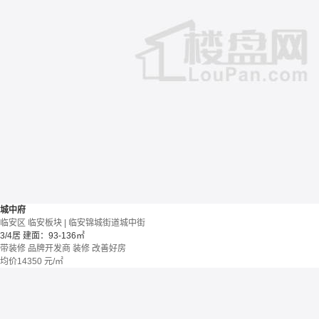
城中府
临安区 临安板块 | 临安锦城街道城中街
3/4居
建面：93-136㎡
带装修
品牌开发商
装修
改善好房
均价
14350
元/㎡