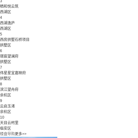
3
栖和悦云筑
西湖区
4
西湖逸庐
西湖区
5
西房拱墅石桥项目
拱墅区
6
璟宸望澜府
拱墅区
7
伟星星宜嘉映府
拱墅区
8
滨江望舟府
余杭区
9
云启玉渚
余杭区
10
天目云柯里
临安区
楼盘导购
更多>>