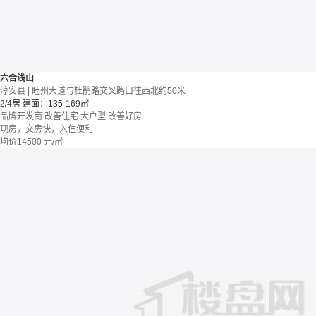
六合浅山
淳安县 | 睦州大道与杜鹃路交叉路口往西北约50米
2/4居
建面：135-169㎡
品牌开发商
改善住宅
大户型
改善好房
现房，交房快，入住便利
均价
14500
元/㎡