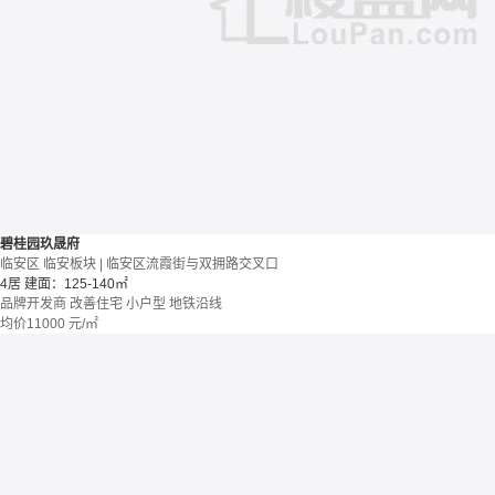
碧桂园玖晟府
临安区 临安板块 | 临安区流霞街与双拥路交叉口
4居
建面：125-140㎡
品牌开发商
改善住宅
小户型
地铁沿线
均价
11000
元/㎡