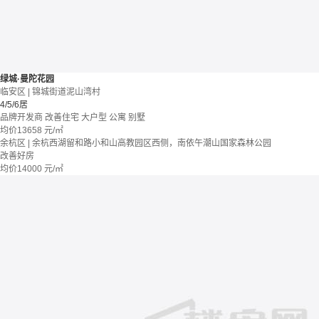
绿城·曼陀花园
临安区 | 锦城街道泥山湾村
4/5/6居
品牌开发商
改善住宅
大户型
公寓 别墅
均价
13658
元/㎡
余杭区 | 余杭西湖留和路小和山高教园区西侧，南依午潮山国家森林公园
改善好房
均价
14000
元/㎡