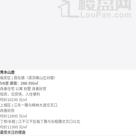
秀水山居
临安区 | 昌化镇（清凉峰山庄对面）
5/6居
建面：288-350㎡
改善住宅
公寓 别墅
改善好房
现房，交房快，入住便利
均价
10230
元/㎡
上城区 | 江东一路与梅林大道交叉口
改善好房
均价
12600
元/㎡
丁桥/长睦 | 江干江干区临丁路与长睦路交叉口以北
均价
11300
元/㎡
最受关注的楼盘