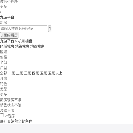
微信小程序
更多
/
九游平台
新房


预约看房
九游平台
>
杭州楼盘
区域找房
地铁找房
地图找房
区域
价格
全部
户型
全部
一居
二居
三居
四居
五居
五居以上
开盘
特色
类型
更多
期房现房不限
销售状态不限
装修不限
vr看房
展开

清除全部条件