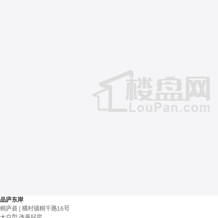
品庐东岸
桐庐县 | 横村镇桐千路16号
大户型
改善好房