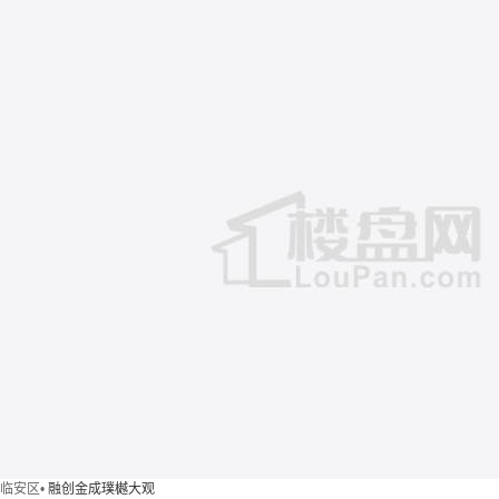
临安区
•
融创金成璞樾大观