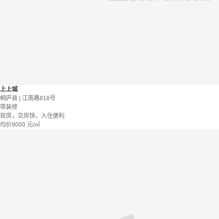
上上城
桐庐县 | 江南路818号
带装修
现房，交房快，入住便利
均价
9000
元/㎡