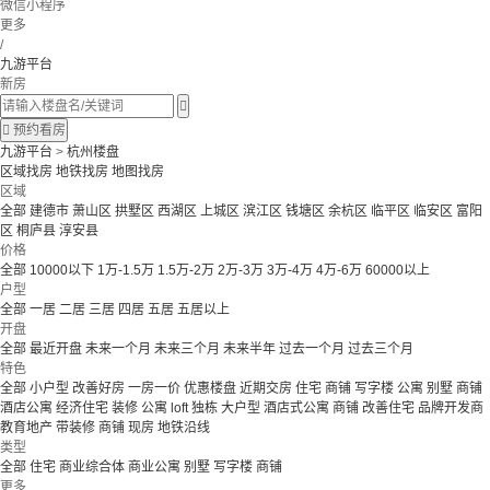
微信小程序
更多
/
九游平台
新房


预约看房
九游平台
>
杭州楼盘
区域找房
地铁找房
地图找房
区域
全部
建德市
萧山区
拱墅区
西湖区
上城区
滨江区
钱塘区
余杭区
临平区
临安区
富阳
区
桐庐县
淳安县
价格
全部
10000以下
1万-1.5万
1.5万-2万
2万-3万
3万-4万
4万-6万
60000以上
户型
全部
一居
二居
三居
四居
五居
五居以上
开盘
全部
最近开盘
未来一个月
未来三个月
未来半年
过去一个月
过去三个月
特色
全部
小户型
改善好房
一房一价
优惠楼盘
近期交房
住宅 商铺 写字楼
公寓 别墅
商铺
酒店公寓
经济住宅
装修
公寓
loft
独栋
大户型
酒店式公寓 商铺
改善住宅
品牌开发商
教育地产
带装修
商铺
现房
地铁沿线
类型
全部
住宅
商业综合体
商业公寓
别墅
写字楼
商铺
更多