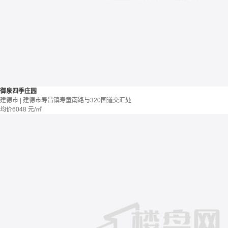
御泉四季庄园
建德市 | 建德市寿昌镇寿童南路与320国道交汇处
均价
6048
元/㎡