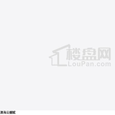
澳海云樾赋