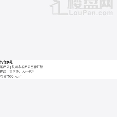
钓台家苑
桐庐县 | 杭州市桐庐县富春江镇
现房，交房快，入住便利
均价
7500
元/㎡