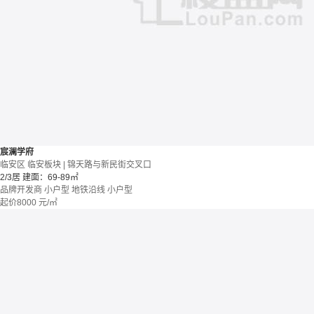
宸澜学府
临安区 临安板块 | 锦天路与新民街交叉口
2/3居
建面：69-89㎡
品牌开发商
小户型
地铁沿线
小户型
起价
8000
元/㎡