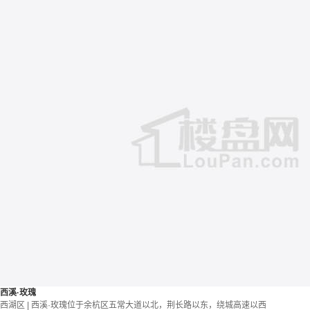
西溪·玫瑰
西湖区 | 西溪·玫瑰位于余杭区五常大道以北，荆长路以东，绕城高速以西