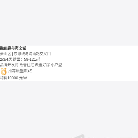
融创森与海之城
萧山区 | 东思线与浦南路交叉口
2/3/4居
建面：59-121㎡
品牌开发商
改善住宅
改善好房
小户型
推荐热盘第3名
均价
10000
元/㎡