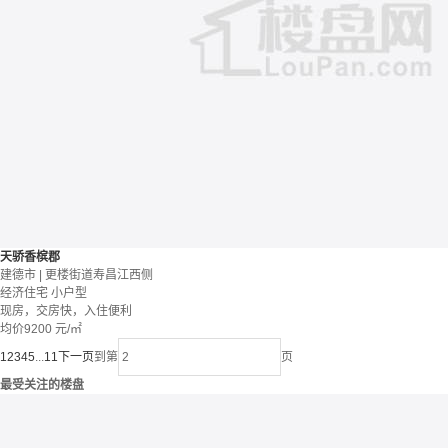
天骄香槟郡
建德市 | 更楼街道寿昌江西侧
经济住宅
小户型
现房，交房快，入住便利
均价
9200
元/㎡
1
2
3
4
5
...
11
下一页
到第
页
最受关注的楼盘