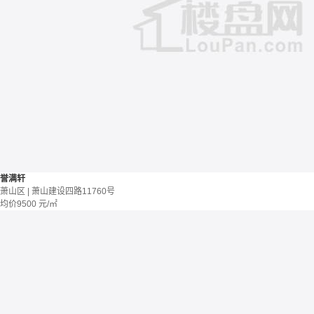
誉满轩
萧山区 | 萧山建设四路11760号
均价
9500
元/㎡