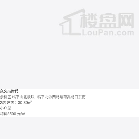
久久m时代
余杭区 临平山北板块 | 临平北沙西路与荷禹路口东南
2居
建面：30-30㎡
小户型
均价
8500
元/㎡