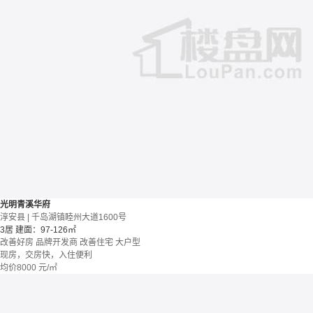
光明青溪华府
淳安县 | 千岛湖镇睦州大道1600号
3居
建面：97-126㎡
改善好房
品牌开发商
改善住宅
大户型
现房，交房快，入住便利
均价
8000
元/㎡