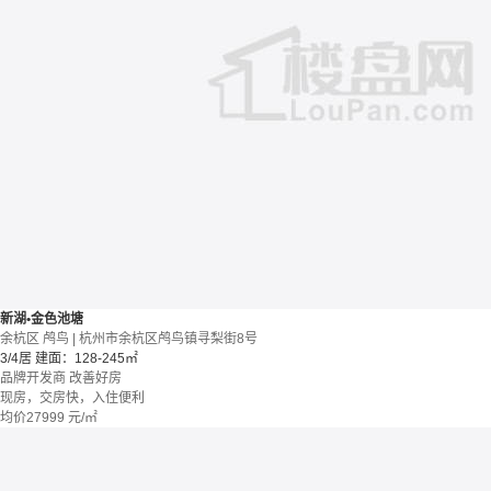
新湖•金色池塘
余杭区 鸬鸟 | 杭州市余杭区鸬鸟镇寻梨街8号
3/4居
建面：128-245㎡
品牌开发商
改善好房
现房，交房快，入住便利
均价
27999
元/㎡