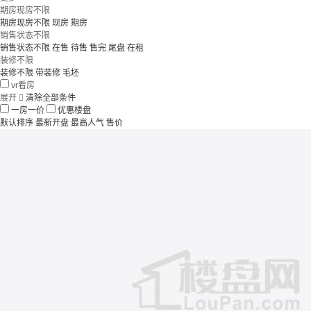
期房现房不限
期房现房不限
现房
期房
销售状态不限
销售状态不限
在售
待售
售完
尾盘
在租
装修不限
装修不限
带装修
毛坯
vr看房
展开

清除全部条件
一房一价
优惠楼盘
默认排序
最新开盘
最高人气
售价