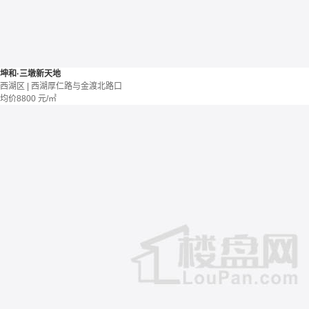
坤和·三墩新天地
西湖区 | 西湖厚仁路与金渡北路口
均价
8800
元/㎡