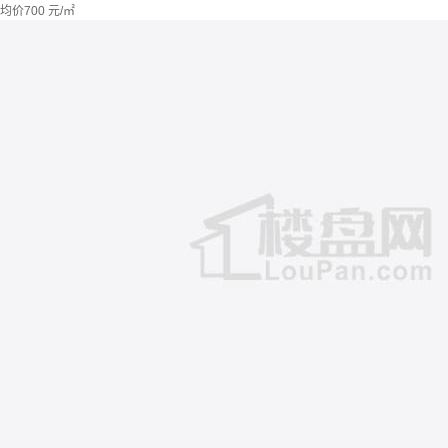
均价
700
元/㎡