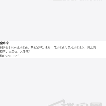
金水湾
桐庐县 | 桐庐县分水镇，东面紧邻分江路，与分水镇母亲河分水江仅一路之隔
现房，交房快，入住便利
均价
7200
元/㎡