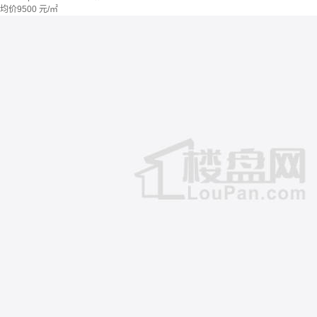
均价
9500
元/㎡