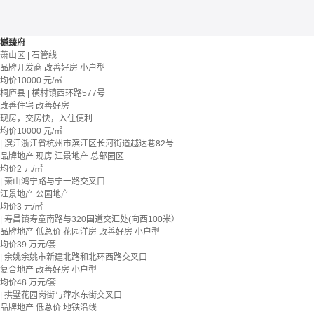
樾臻府
萧山区 | 石管线
品牌开发商
改善好房
小户型
均价
10000
元/㎡
桐庐县 | 横村镇西环路577号
改善住宅
改善好房
现房，交房快，入住便利
均价
10000
元/㎡
| 滨江浙江省杭州市滨江区长河街道越达巷82号
品牌地产
现房
江景地产
总部园区
均价
2
元/㎡
| 萧山鸿宁路与宁一路交叉口
江景地产
公园地产
均价
3
元/㎡
| 寿昌镇寿童南路与320国道交汇处(向西100米）
品牌地产
低总价
花园洋房
改善好房
小户型
均价
39
万元/套
| 余姚余姚市新建北路和北环西路交叉口
复合地产
改善好房
小户型
均价
48
万元/套
| 拱墅花园岗街与萍水东街交叉口
品牌地产
低总价
地铁沿线