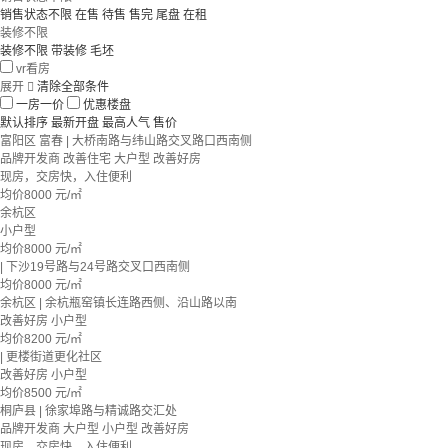
销售状态不限
在售
待售
售完
尾盘
在租
装修不限
装修不限
带装修
毛坯
vr看房
展开

清除全部条件
一房一价
优惠楼盘
默认排序
最新开盘
最高人气
售价
富阳区 富春 | 大桥南路与纬山路交叉路口西南侧
品牌开发商
改善住宅
大户型
改善好房
现房，交房快，入住便利
均价
8000
元/㎡
余杭区
小户型
均价
8000
元/㎡
| 下沙19号路与24号路交叉口西南侧
均价
8000
元/㎡
余杭区 | 余杭瓶窑镇长连路西侧、沿山路以南
改善好房
小户型
均价
8200
元/㎡
| 更楼街道更化社区
改善好房
小户型
均价
8500
元/㎡
桐庐县 | 徐家埠路与精诚路交汇处
品牌开发商
大户型
小户型
改善好房
现房，交房快，入住便利