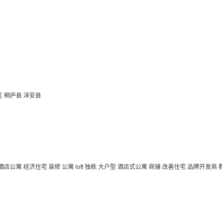
区
桐庐县
淳安县
 酒店公寓
经济住宅
装修
公寓
loft
独栋
大户型
酒店式公寓 商铺
改善住宅
品牌开发商