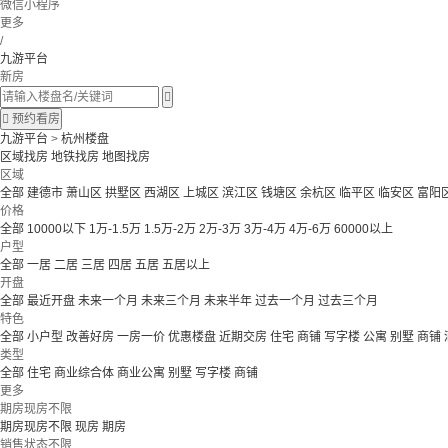
微信小程序
更多
/
九游平台
新房


预约看房
九游平台
>
杭州楼盘
区域找房
地铁找房
地图找房
区域
全部
建德市
萧山区
拱墅区
西湖区
上城区
滨江区
钱塘区
余杭区
临平区
临安区
富阳
价格
全部
10000以下
1万-1.5万
1.5万-2万
2万-3万
3万-4万
4万-6万
60000以上
户型
全部
一居
二居
三居
四居
五居
五居以上
开盘
全部
最近开盘
未来一个月
未来三个月
未来半年
过去一个月
过去三个月
特色
全部
小户型
改善好房
一房一价
优惠楼盘
近期交房
住宅 商铺 写字楼
公寓 别墅
商铺
类型
全部
住宅
商业综合体
商业公寓
别墅
写字楼
商铺
更多
期房现房不限
期房现房不限
现房
期房
销售状态不限