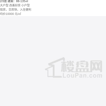
2/3居
建面：88-135㎡
大户型
改善好房
小户型
现房，交房快，入住便利
均价
10000
元/㎡