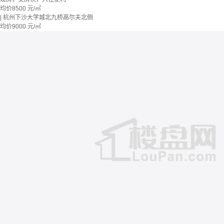
均价
8500
元/㎡
| 杭州下沙大学城北九桥高尔夫北侧
均价
9000
元/㎡