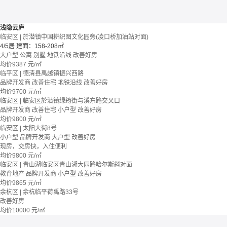
浅隐云庐
临安区 | 於潜镇中国耕织图文化园旁(凌口桥加油站对面)
4/5居
建面：158-208㎡
大户型
公寓 别墅
地铁沿线
改善好房
均价
9387
元/㎡
临平区 | 德清县禹越镇振兴西路
品牌开发商
改善住宅
地铁沿线
改善好房
均价
9700
元/㎡
临安区 | 临安区於潜镇绿筠街与溪东路交叉口
品牌开发商
改善住宅
小户型
改善好房
均价
9800
元/㎡
临安区 | 太阳大街8号
小户型
品牌开发商
大户型
改善好房
现房，交房快，入住便利
均价
9800
元/㎡
临安区 | 青山湖临安区青山湖大园路哈尔斯斜对面
教育地产
品牌开发商
小户型
改善好房
均价
9865
元/㎡
余杭区 | 余杭临平荷禹路33号
改善好房
均价
10000
元/㎡