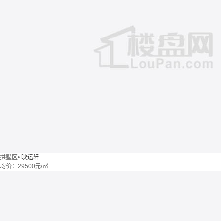
拱墅区
•
映运轩
均价：
29500元/㎡