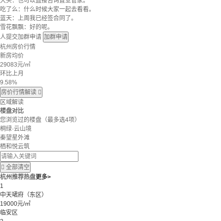
大头：也可以直接咨询置业管家。
吃了么：什么时候大家一起去看看。
蓝天：上周我已经签合同了。
雪花飘飘：好的呢。
人提交加群申请
加群申请
杭州房价行情
新房均价
29083
元/㎡
环比上月
9.58%
房价行情解读

区域解读
楼盘对比
您浏览过的楼盘
（最多选4项）
桐绿·云山境
秦望星外滩
栖和悦云筑

全部清空
杭州推荐热盘
更多>
1
中天珺府（东区）
19000元/㎡
临安区