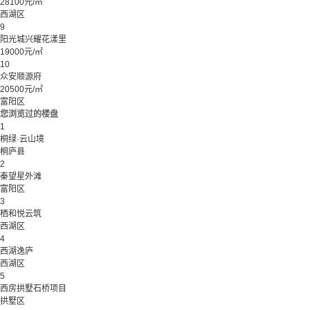
28100元/㎡
西湖区
9
阳光城兴耀花漾里
19000元/㎡
10
众安顺源府
20500元/㎡
富阳区
您浏览过的楼盘
1
桐绿·云山境
桐庐县
2
秦望星外滩
富阳区
3
栖和悦云筑
西湖区
4
西湖逸庐
西湖区
5
西房拱墅石桥项目
拱墅区