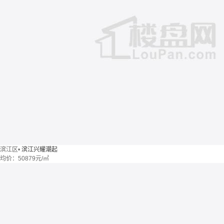
滨江区
•
滨江兴耀潮起
均价：
50879元/㎡