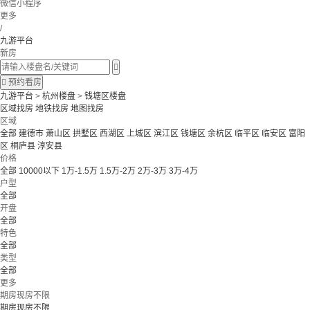
微信小程序
更多
/
九游平台
新房


预约看房
九游平台
>
杭州楼盘
>
钱塘区楼盘
区域找房
地铁找房
地图找房
区域
全部
建德市
萧山区
拱墅区
西湖区
上城区
滨江区
钱塘区
余杭区
临平区
临安区
富阳
区
桐庐县
淳安县
价格
全部
10000以下
1万-1.5万
1.5万-2万
2万-3万
3万-4万
户型
全部
开盘
全部
特色
全部
类型
全部
更多
期房现房不限
期房现房不限