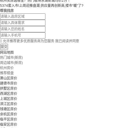
杭州买房选哪里？热门板块东湖新城均价2万 ！
5374套入市!上周迎推盘潮,供应量再创新高,楼市“暖”了?
帮我找房

允许推荐更多优质服务商为您服务
我已阅读并同意
提交
网站地图
热门城市(新房)
周边城市(新房)
杭州房价
推荐楼盘
萧山区房价
建德市房价
拱墅区房价
西湖区房价
上城区房价
滨江区房价
钱塘区房价
余杭区房价
临平区房价
临安区房价