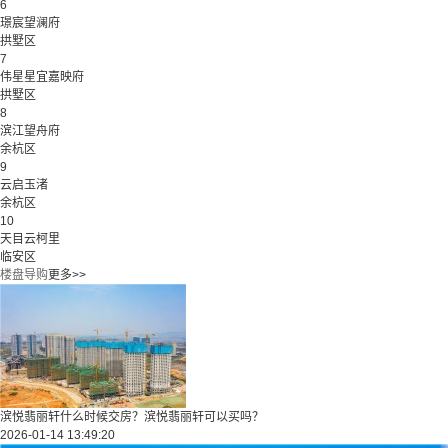
6
璟宸望澜府
拱墅区
7
伟星星宜嘉映府
拱墅区
8
滨江望舟府
余杭区
9
云启玉渚
余杭区
10
天目云柯里
临安区
楼盘导购
更多>>
滨悦翡丽轩什么时候交房？滨悦翡丽轩可以买吗？
2026-01-14 13:49:20