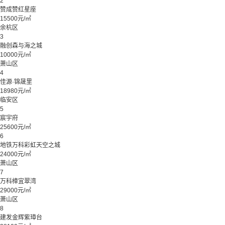
2
赞成赞红星座
15500元/㎡
余杭区
3
融创森与海之城
10000元/㎡
萧山区
4
佳源·锦晟里
18980元/㎡
临安区
5
宸宇府
25600元/㎡
6
地铁万科彩虹天空之城
24000元/㎡
萧山区
7
万科樟宜翠湾
29000元/㎡
萧山区
8
建发金辉紫璋台