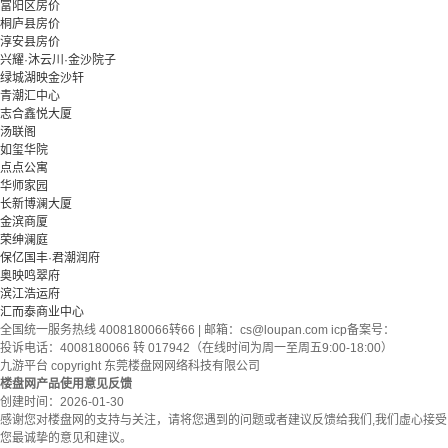
富阳区房价
桐庐县房价
淳安县房价
兴耀·沐云川·金沙院子
绿城湖映金沙轩
青潮汇中心
志合鑫悦大厦
汤联阁
如玺华院
点点公寓
华师家园
长新博澜大厦
金滨商厦
荣绅澜庭
保亿国丰·君潮润府
奥映鸣翠府
滨江浩运府
汇而泰商业中心
全国统一服务热线 4008180066转66 | 邮箱：
cs@loupan.com
icp备案号：
投诉电话：4008180066 转 017942（在线时间为周一至周五9:00-18:00）
九游平台 copyright 东莞楼盘网网络科技有限公司
楼盘网产品使用意见反馈
创建时间：
2026-01-30
感谢您对楼盘网的支持与关注，请将您遇到的问题或者建议反馈给我们,我们虚心接受
您最诚挚的意见和建议。