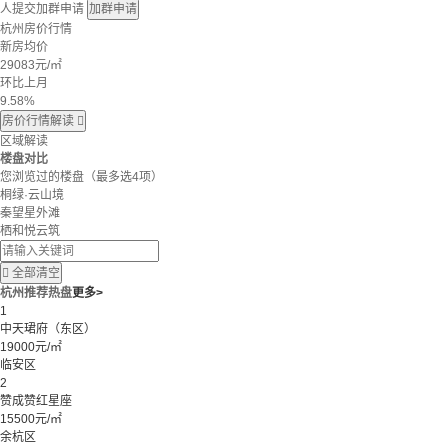
人提交加群申请
加群申请
杭州房价行情
新房均价
29083
元/㎡
环比上月
9.58%
房价行情解读

区域解读
楼盘对比
您浏览过的楼盘
（最多选4项）
桐绿·云山境
秦望星外滩
栖和悦云筑

全部清空
杭州推荐热盘
更多>
1
中天珺府（东区）
19000元/㎡
临安区
2
赞成赞红星座
15500元/㎡
余杭区