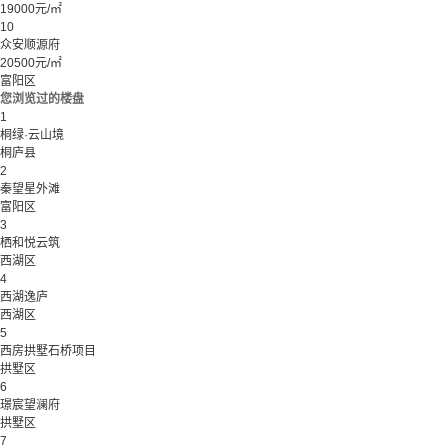
19000元/㎡
10
众安顺源府
20500元/㎡
富阳区
您浏览过的楼盘
1
桐绿·云山境
桐庐县
2
秦望星外滩
富阳区
3
栖和悦云筑
西湖区
4
西湖逸庐
西湖区
5
西房拱墅石桥项目
拱墅区
6
璟宸望澜府
拱墅区
7