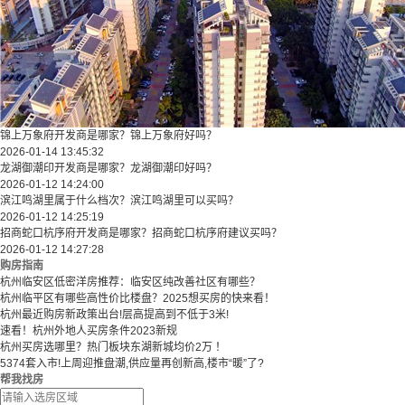
锦上万象府开发商是哪家？锦上万象府好吗？
2026-01-14 13:45:32
龙湖御潮印开发商是哪家？龙湖御潮印好吗？
2026-01-12 14:24:00
滨江鸣湖里属于什么档次？滨江鸣湖里可以买吗？
2026-01-12 14:25:19
招商蛇口杭序府开发商是哪家？招商蛇口杭序府建议买吗？
2026-01-12 14:27:28
购房指南
杭州临安区低密洋房推荐：临安区纯改善社区有哪些？
​​杭州临平区有哪些高性价比楼盘？2025想买房的快来看！​
杭州最近购房新政策出台!层高提高到不低于3米!
速看！杭州外地人买房条件2023新规
杭州买房选哪里？热门板块东湖新城均价2万 ！
5374套入市!上周迎推盘潮,供应量再创新高,楼市“暖”了?
帮我找房