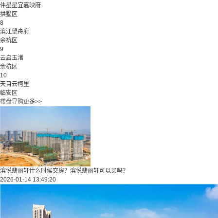
伟星星宜嘉映府
拱墅区
8
滨江望舟府
余杭区
9
云启玉渚
余杭区
10
天目云柯里
临安区
楼盘导购
更多>>
滨悦翡丽轩什么时候交房？滨悦翡丽轩可以买吗？
2026-01-14 13:49:20