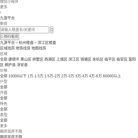
微信小程序
更多
/
九游平台
新房


预约看房
九游平台
>
杭州楼盘
>
滨江区楼盘
区域找房
地铁找房
地图找房
区域
全部
建德市
萧山区
拱墅区
西湖区
上城区
滨江区
钱塘区
余杭区
临平区
临安区
富阳
区
桐庐县
淳安县
价格
全部
10000以下
1万-1.5万
1.5万-2万
2万-3万
3万-4万
4万-6万
60000以上
户型
全部
开盘
全部
特色
全部
类型
全部
更多
期房现房不限
期房现房不限