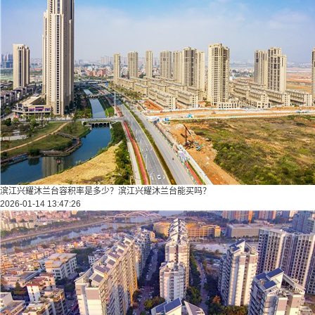
滨江兴耀沐兰台容积率是多少？滨江兴耀沐兰台能买吗？
2026-01-14 13:47:26