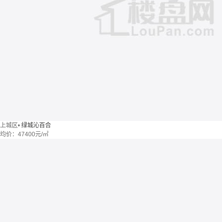
上城区
•
绿城沁百合
均价：
47400元/㎡