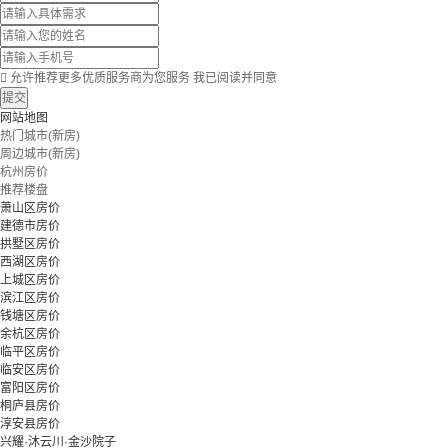

允许推荐更多优质服务商为您服务
我已阅读并同意
提交
网站地图
热门城市(新房)
周边城市(新房)
杭州房价
推荐楼盘
萧山区房价
建德市房价
拱墅区房价
西湖区房价
上城区房价
滨江区房价
钱塘区房价
余杭区房价
临平区房价
临安区房价
富阳区房价
桐庐县房价
淳安县房价
兴耀·沐云川·金沙院子