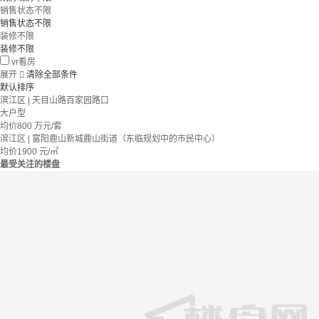
销售状态不限
销售状态不限
装修不限
装修不限
vr看房
展开

清除全部条件
默认排序
滨江区 | 天目山路百家园路口
大户型
均价
800
万元/套
滨江区 | 富阳鹿山新城鹿山街道（东临规划中的市民中心）
均价
1900
元/㎡
最受关注的楼盘