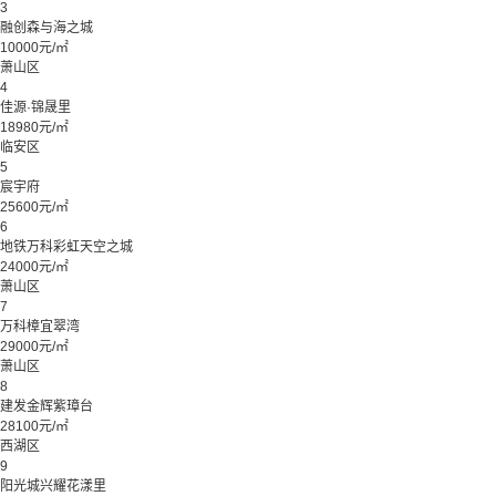
3
融创森与海之城
10000元/㎡
萧山区
4
佳源·锦晟里
18980元/㎡
临安区
5
宸宇府
25600元/㎡
6
地铁万科彩虹天空之城
24000元/㎡
萧山区
7
万科樟宜翠湾
29000元/㎡
萧山区
8
建发金辉紫璋台
28100元/㎡
西湖区
9
阳光城兴耀花漾里