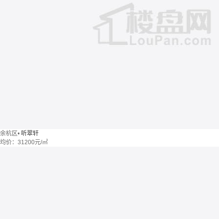
余杭区
•
听翠轩
均价：
31200元/㎡