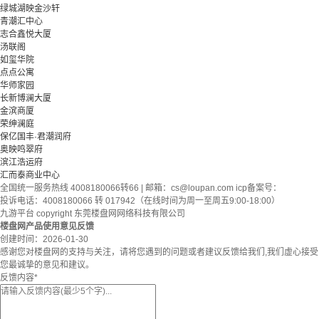
绿城湖映金沙轩
青潮汇中心
志合鑫悦大厦
汤联阁
如玺华院
点点公寓
华师家园
长新博澜大厦
金滨商厦
荣绅澜庭
保亿国丰·君潮润府
奥映鸣翠府
滨江浩运府
汇而泰商业中心
全国统一服务热线 4008180066转66 | 邮箱：
cs@loupan.com
icp备案号：
投诉电话：4008180066 转 017942（在线时间为周一至周五9:00-18:00）
九游平台 copyright 东莞楼盘网网络科技有限公司
楼盘网产品使用意见反馈
创建时间：
2026-01-30
感谢您对楼盘网的支持与关注，请将您遇到的问题或者建议反馈给我们,我们虚心接受
您最诚挚的意见和建议。
反馈内容
*