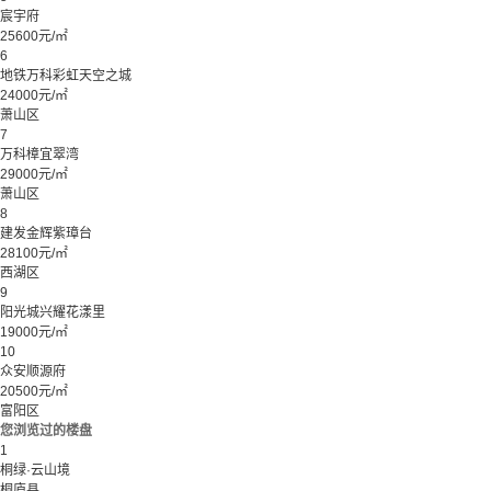
宸宇府
25600元/㎡
6
地铁万科彩虹天空之城
24000元/㎡
萧山区
7
万科樟宜翠湾
29000元/㎡
萧山区
8
建发金辉紫璋台
28100元/㎡
西湖区
9
阳光城兴耀花漾里
19000元/㎡
10
众安顺源府
20500元/㎡
富阳区
您浏览过的楼盘
1
桐绿·云山境
桐庐县