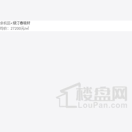
余杭区
•
绿汀春晓轩
均价：
27200元/㎡