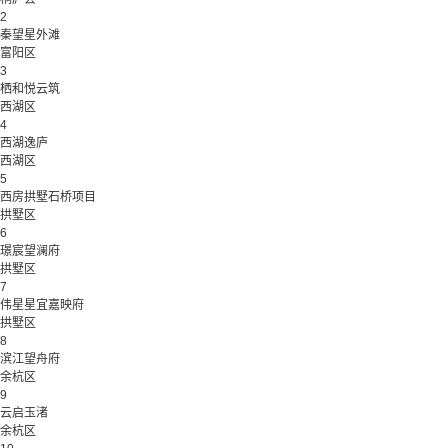
2
秦望星外滩
富阳区
3
栖和悦云筑
西湖区
4
西湖逸庐
西湖区
5
西房拱墅石桥项目
拱墅区
6
璟宸望澜府
拱墅区
7
伟星星宜嘉映府
拱墅区
8
滨江望舟府
余杭区
9
云启玉渚
余杭区