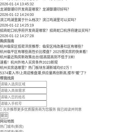
2026-01-14 13:45:32
龙湖御潮印开发商是哪家？龙湖御潮印好吗？
2026-01-12 14:24:00
滨江鸣湖里属于什么档次？滨江鸣湖里可以买吗？
2026-01-12 14:25:19
招商蛇口杭序府开发商是哪家？招商蛇口杭序府建议买吗？
2026-01-12 14:27:28
购房指南
杭州临安区低密洋房推荐：临安区纯改善社区有哪些？
​​杭州临平区有哪些高性价比楼盘？2025想买房的快来看！​
杭州最近购房新政策出台!层高提高到不低于3米!
速看！杭州外地人买房条件2023新规
杭州买房选哪里？热门板块东湖新城均价2万 ！
5374套入市!上周迎推盘潮,供应量再创新高,楼市“暖”了?
帮我找房

允许推荐更多优质服务商为您服务
我已阅读并同意
提交
网站地图
热门城市(新房)