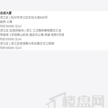
志成大厦
滨江区 | 杭州市滨江区东信大道688号
装修
公寓
均价
30000
元/㎡
滨江区 区政府板块 | 滨江 江汉路和春晓路交汇处
带装修
1号线萧山机场
酒店式公寓 商铺
地铁5号线
均价
35000
元/㎡
滨江区 | 滨江区闻涛路与伟业路交叉口西侧
均价
36000
元/㎡