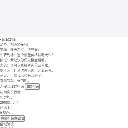
•
凤起潮鸣
均价：
79800元/㎡
英雄：我去看过，很齐全。
牛转乾坤：这个楼盘价格波动大么？
回忆：我建议你们去楼盘看看。
大头：也可以直接咨询置业管家。
吃了么：什么时候大家一起去看看。
蓝天：上周我已经签合同了。
雪花飘飘：好的呢。
人提交加群申请
加群申请
杭州房价行情
新房均价
29083
元/㎡
环比上月
9.58%
房价行情解读

区域解读