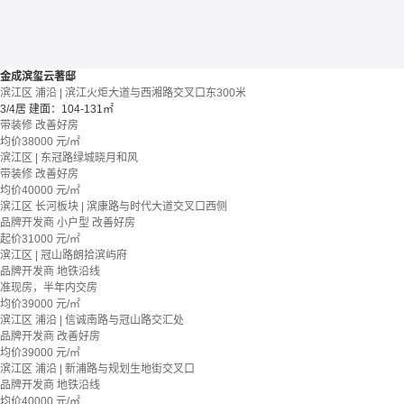
金成滨玺云著邸
滨江区 浦沿 | 滨江火炬大道与西湘路交叉口东300米
3/4居
建面：104-131㎡
带装修
改善好房
均价
38000
元/㎡
滨江区 | 东冠路绿城晓月和风
带装修
改善好房
均价
40000
元/㎡
滨江区 长河板块 | 滨康路与时代大道交叉口西侧
品牌开发商
小户型
改善好房
起价
31000
元/㎡
滨江区 | 冠山路朗拾滨屿府
品牌开发商
地铁沿线
准现房，半年内交房
均价
39000
元/㎡
滨江区 浦沿 | 信诚南路与冠山路交汇处
品牌开发商
改善好房
均价
39000
元/㎡
滨江区 浦沿 | 新浦路与规划生地街交叉口
品牌开发商
地铁沿线
均价
40000
元/㎡