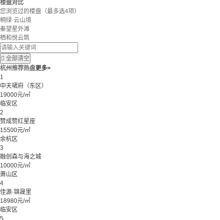
楼盘对比
您浏览过的楼盘
（最多选4项）
桐绿·云山境
秦望星外滩
栖和悦云筑

全部清空
杭州推荐热盘
更多>
1
中天珺府（东区）
19000元/㎡
临安区
2
赞成赞红星座
15500元/㎡
余杭区
3
融创森与海之城
10000元/㎡
萧山区
4
佳源·锦晟里
18980元/㎡
临安区
5