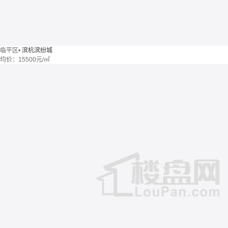
临平区
•
滨杭滨纷城
均价：
15500元/㎡