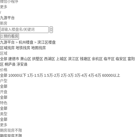
微信小程序
更多
/
九游平台
新房


预约看房
九游平台
>
杭州楼盘
>
滨江区楼盘
区域找房
地铁找房
地图找房
区域
全部
建德市
萧山区
拱墅区
西湖区
上城区
滨江区
钱塘区
余杭区
临平区
临安区
富阳
区
桐庐县
淳安县
价格
全部
10000以下
1万-1.5万
1.5万-2万
2万-3万
3万-4万
4万-6万
60000以上
户型
全部
开盘
全部
特色
全部
类型
全部
更多
期房现房不限
期房现房不限