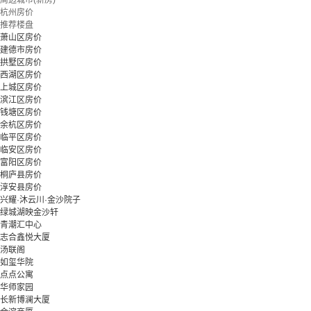
周边城市(新房)
杭州房价
推荐楼盘
萧山区房价
建德市房价
拱墅区房价
西湖区房价
上城区房价
滨江区房价
钱塘区房价
余杭区房价
临平区房价
临安区房价
富阳区房价
桐庐县房价
淳安县房价
兴耀·沐云川·金沙院子
绿城湖映金沙轩
青潮汇中心
志合鑫悦大厦
汤联阁
如玺华院
点点公寓
华师家园
长新博澜大厦