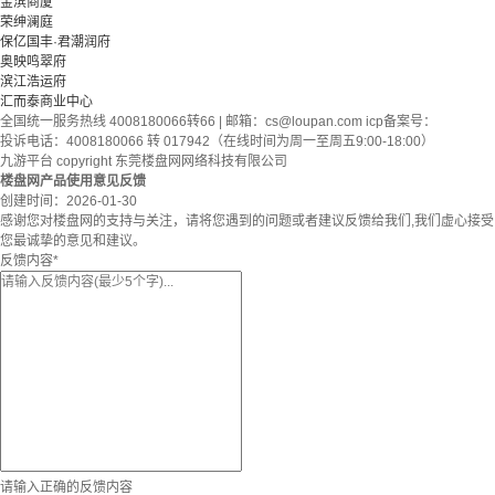
金滨商厦
荣绅澜庭
保亿国丰·君潮润府
奥映鸣翠府
滨江浩运府
汇而泰商业中心
全国统一服务热线 4008180066转66 | 邮箱：
cs@loupan.com
icp备案号：
投诉电话：4008180066 转 017942（在线时间为周一至周五9:00-18:00）
九游平台 copyright 东莞楼盘网网络科技有限公司
楼盘网产品使用意见反馈
创建时间：
2026-01-30
感谢您对楼盘网的支持与关注，请将您遇到的问题或者建议反馈给我们,我们虚心接受
您最诚挚的意见和建议。
反馈内容
*
请输入正确的反馈内容