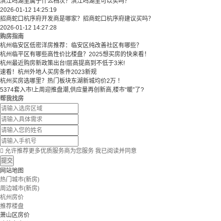
滨江鸣湖里属于什么档次？滨江鸣湖里可以买吗？
2026-01-12 14:25:19
招商蛇口杭序府开发商是哪家？招商蛇口杭序府建议买吗？
2026-01-12 14:27:28
购房指南
杭州临安区低密洋房推荐：临安区纯改善社区有哪些？
​​杭州临平区有哪些高性价比楼盘？2025想买房的快来看！​
杭州最近购房新政策出台!层高提高到不低于3米!
速看！杭州外地人买房条件2023新规
杭州买房选哪里？热门板块东湖新城均价2万 ！
5374套入市!上周迎推盘潮,供应量再创新高,楼市“暖”了?
帮我找房

允许推荐更多优质服务商为您服务
我已阅读并同意
提交
网站地图
热门城市(新房)
周边城市(新房)
杭州房价
推荐楼盘
萧山区房价