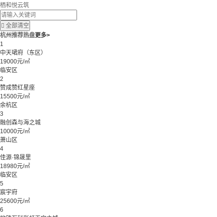
栖和悦云筑

全部清空
杭州推荐热盘
更多>
1
中天珺府（东区）
19000元/㎡
临安区
2
赞成赞红星座
15500元/㎡
余杭区
3
融创森与海之城
10000元/㎡
萧山区
4
佳源·锦晟里
18980元/㎡
临安区
5
宸宇府
25600元/㎡
6