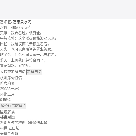
富阳区
•
富春泉水湾
均价：
49500元/㎡
英雄：我去看过，很齐全。
牛转乾坤：这个楼盘价格波动大么？
回忆：我建议你们去楼盘看看。
大头：也可以直接咨询置业管家。
吃了么：什么时候大家一起去看看。
蓝天：上周我已经签合同了。
雪花飘飘：好的呢。
人提交加群申请
加群申请
杭州房价行情
新房均价
29083
元/㎡
环比上月
9.58%
房价行情解读

区域解读
楼盘对比
您浏览过的楼盘
（最多选4项）
桐绿·云山境
秦望星外滩