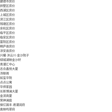
建德市房价
拱墅区房价
西湖区房价
上城区房价
滨江区房价
钱塘区房价
余杭区房价
临平区房价
临安区房价
富阳区房价
桐庐县房价
淳安县房价
兴耀·沐云川·金沙院子
绿城湖映金沙轩
青潮汇中心
志合鑫悦大厦
汤联阁
如玺华院
点点公寓
华师家园
长新博澜大厦
金滨商厦
荣绅澜庭
保亿国丰·君潮润府
奥映鸣翠府