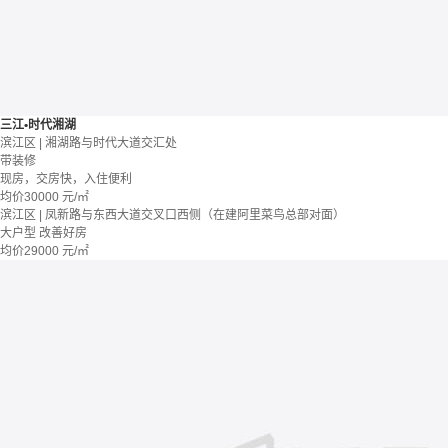
三江•时代湘湖
滨江区 | 湘湖路与时代大道交汇处
带装修
现房，交房快，入住便利
均价
30000
元/㎡
滨江区 | 凤新路与东西大道交叉口西侧（在建阿里菜鸟总部对面）
大户型
改善好房
均价
29000
元/㎡