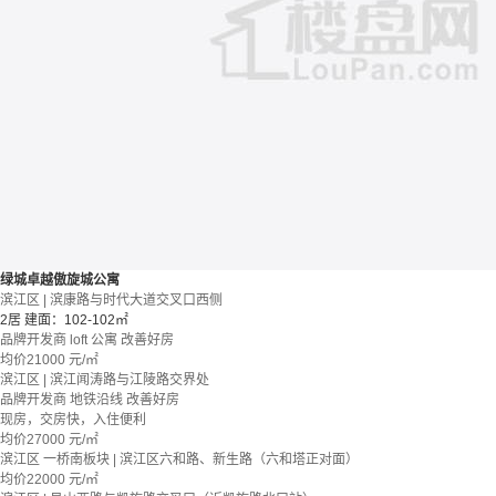
绿城卓越傲旋城公寓
滨江区 | 滨康路与时代大道交叉口西侧
2居
建面：102-102㎡
品牌开发商
loft
公寓
改善好房
均价
21000
元/㎡
滨江区 | 滨江闻涛路与江陵路交界处
品牌开发商
地铁沿线
改善好房
现房，交房快，入住便利
均价
27000
元/㎡
滨江区 一桥南板块 | 滨江区六和路、新生路（六和塔正对面）
均价
22000
元/㎡