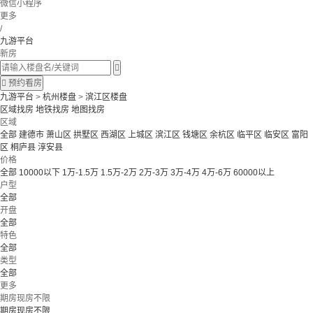
微信小程序
更多
/
九游平台
新房


预约看房
九游平台
>
杭州楼盘
>
滨江区楼盘
区域找房
地铁找房
地图找房
区域
全部
建德市
萧山区
拱墅区
西湖区
上城区
滨江区
钱塘区
余杭区
临平区
临安区
富阳
区
桐庐县
淳安县
价格
全部
10000以下
1万-1.5万
1.5万-2万
2万-3万
3万-4万
4万-6万
60000以上
户型
全部
开盘
全部
特色
全部
类型
全部
更多
期房现房不限
期房现房不限