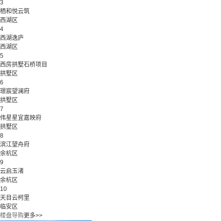
3
栖和悦云筑
西湖区
4
西湖逸庐
西湖区
5
西房拱墅石桥项目
拱墅区
6
璟宸望澜府
拱墅区
7
伟星星宜嘉映府
拱墅区
8
滨江望舟府
余杭区
9
云启玉渚
余杭区
10
天目云柯里
临安区
楼盘导购
更多>>