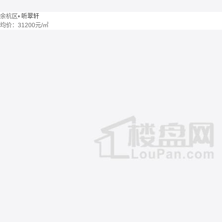
余杭区
•
听翠轩
均价：
31200元/㎡