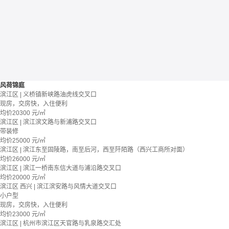
风荷锦庭
滨江区 | 义桥镇新峡路油虎线交叉口
现房，交房快，入住便利
均价
20300
元/㎡
滨江区 | 滨江滨文路与新浦路交叉口
带装修
均价
25000
元/㎡
滨江区 | 滨江东至固陵路，南至后河，西至阡陌路（西兴工商所对面）
均价
26000
元/㎡
滨江区 | 滨江一桥南东信大道与浦沿路交叉口
均价
20000
元/㎡
滨江区 西兴 | 滨江滨安路与风情大道交叉口
小户型
现房，交房快，入住便利
均价
23000
元/㎡
滨江区 | 杭州市滨江区天官路与乳泉路交汇处