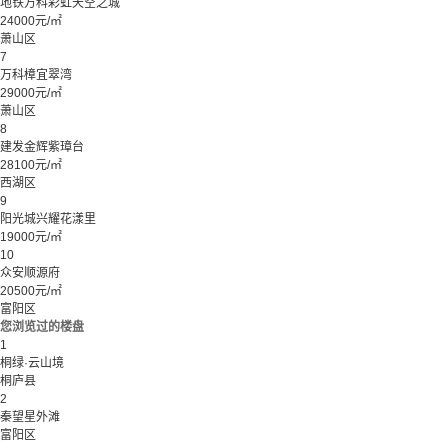
地铁万科彩虹天空之城
24000元/㎡
萧山区
7
万科樟宜翠湾
29000元/㎡
萧山区
8
建发金辉紫璋台
28100元/㎡
西湖区
9
阳光城兴耀花漾里
19000元/㎡
10
众安顺源府
20500元/㎡
富阳区
您浏览过的楼盘
1
桐绿·云山境
桐庐县
2
秦望星外滩
富阳区