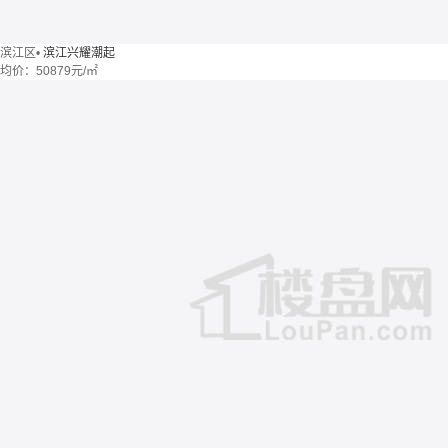
滨江区
•
滨江兴耀潮起
均价：
50879元/㎡