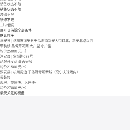
销售状态不限
销售状态不限
装修不限
装修不限
vr看房
展开

清除全部条件
默认排序
淳安县 | 杭州市淳安县千岛湖镇新安大街以北，新安北路以西
带装修
品牌开发商
大户型
小户型
均价
25000
元/㎡
淳安县 | 富城路688号
品牌开发商
改善好房
均价
21500
元/㎡
淳安县 | 杭州周边 千岛湖青溪新城（高尔夫球场内）
带装修
现房，交房快，入住便利
均价
27000
元/㎡
最受关注的楼盘