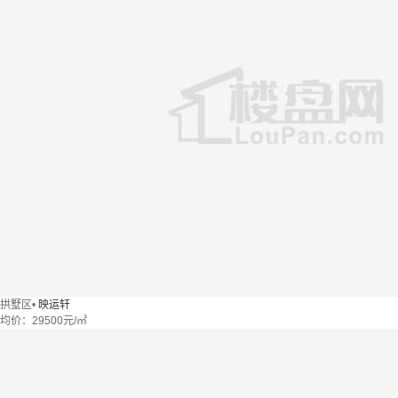
拱墅区
•
映运轩
均价：
29500元/㎡