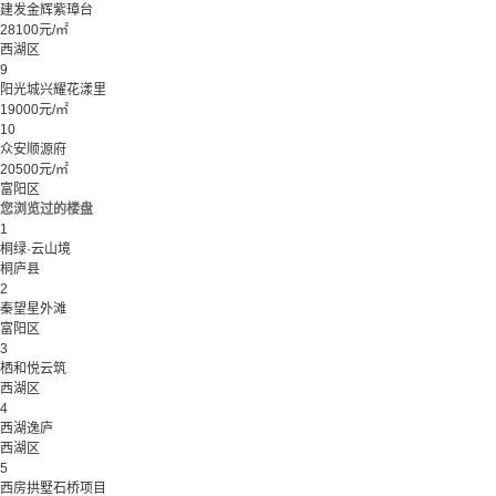
建发金辉紫璋台
28100元/㎡
西湖区
9
阳光城兴耀花漾里
19000元/㎡
10
众安顺源府
20500元/㎡
富阳区
您浏览过的楼盘
1
桐绿·云山境
桐庐县
2
秦望星外滩
富阳区
3
栖和悦云筑
西湖区
4
西湖逸庐
西湖区
5
西房拱墅石桥项目