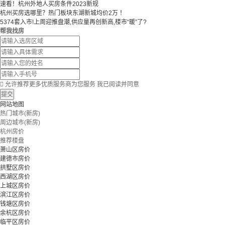
速看！杭州外地人买房条件2023新规
杭州买房选哪里？热门板块东湖新城均价2万 ！
5374套入市!上周迎推盘潮,供应量再创新高,楼市“暖”了?
帮我找房

允许推荐更多优质服务商为您服务
我已阅读并同意
提交
网站地图
热门城市(新房)
周边城市(新房)
杭州房价
推荐楼盘
萧山区房价
建德市房价
拱墅区房价
西湖区房价
上城区房价
滨江区房价
钱塘区房价
余杭区房价
临平区房价