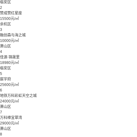
临安区
2
赞成赞红星座
15500元/㎡
余杭区
3
融创森与海之城
10000元/㎡
萧山区
4
佳源·锦晟里
18980元/㎡
临安区
5
宸宇府
25600元/㎡
6
地铁万科彩虹天空之城
24000元/㎡
萧山区
7
万科樟宜翠湾
29000元/㎡
萧山区
8