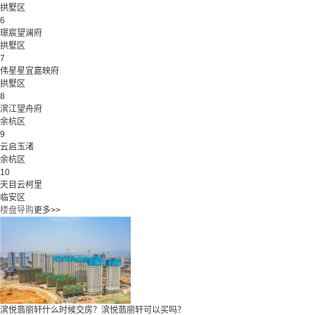
拱墅区
6
璟宸望澜府
拱墅区
7
伟星星宜嘉映府
拱墅区
8
滨江望舟府
余杭区
9
云启玉渚
余杭区
10
天目云柯里
临安区
楼盘导购
更多>>
滨悦翡丽轩什么时候交房？滨悦翡丽轩可以买吗？