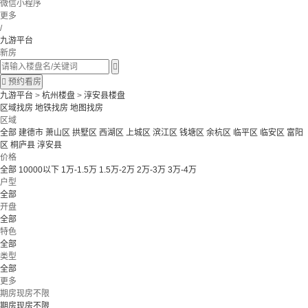
微信小程序
更多
/
九游平台
新房


预约看房
九游平台
>
杭州楼盘
>
淳安县楼盘
区域找房
地铁找房
地图找房
区域
全部
建德市
萧山区
拱墅区
西湖区
上城区
滨江区
钱塘区
余杭区
临平区
临安区
富阳
区
桐庐县
淳安县
价格
全部
10000以下
1万-1.5万
1.5万-2万
2万-3万
3万-4万
户型
全部
开盘
全部
特色
全部
类型
全部
更多
期房现房不限
期房现房不限