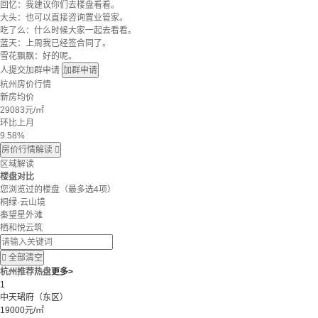
回忆：我建议你们去楼盘看看。
大头：也可以直接咨询置业管家。
吃了么：什么时候大家一起去看看。
蓝天：上周我已经签合同了。
雪花飘飘：好的呢。
人提交加群申请
加群申请
杭州房价行情
新房均价
29083
元/㎡
环比上月
9.58%
房价行情解读

区域解读
楼盘对比
您浏览过的楼盘
（最多选4项）
桐绿·云山境
秦望星外滩
栖和悦云筑

全部清空
杭州推荐热盘
更多>
1
中天珺府（东区）
19000元/㎡