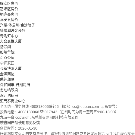
临安区房价
富阳区房价
桐庐县房价
淳安县房价
兴耀·沐云川·金沙院子
绿城湖映金沙轩
青潮汇中心
志合鑫悦大厦
汤联阁
如玺华院
点点公寓
华师家园
长新博澜大厦
金滨商厦
荣绅澜庭
保亿国丰·君潮润府
奥映鸣翠府
滨江浩运府
汇而泰商业中心
全国统一服务热线 4008180066转66 | 邮箱：
cs@loupan.com
icp备案号：
投诉电话：4008180066 转 017942（在线时间为周一至周五9:00-18:00）
九游平台 copyright 东莞楼盘网网络科技有限公司
楼盘网产品使用意见反馈
创建时间：
2026-01-30
感谢您对楼盘网的支持与关注，请将您遇到的问题或者建议反馈给我们,我们虚心接受