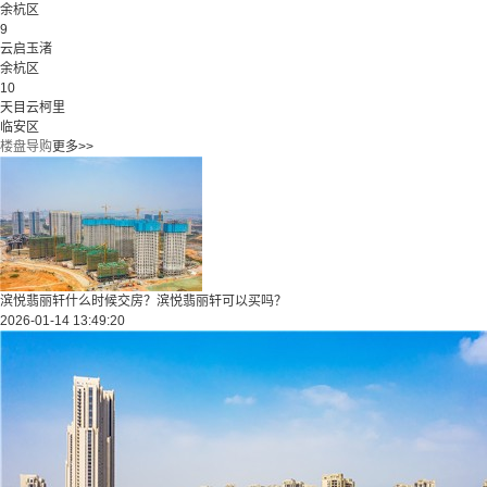
余杭区
9
云启玉渚
余杭区
10
天目云柯里
临安区
楼盘导购
更多>>
滨悦翡丽轩什么时候交房？滨悦翡丽轩可以买吗？
2026-01-14 13:49:20