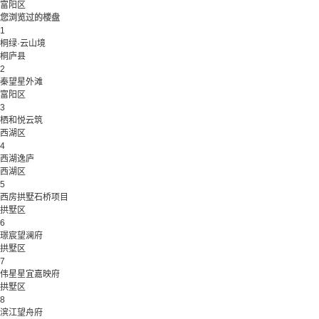
富阳区
您浏览过的楼盘
1
桐绿·云山境
桐庐县
2
秦望星外滩
富阳区
3
栖和悦云筑
西湖区
4
西湖逸庐
西湖区
5
西房拱墅石桥项目
拱墅区
6
璟宸望澜府
拱墅区
7
伟星星宜嘉映府
拱墅区
8
滨江望舟府