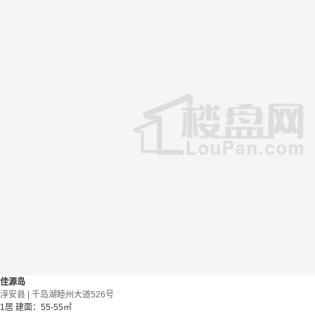
佳源岛
淳安县 | 千岛湖睦州大道526号
1居
建面：55-55㎡