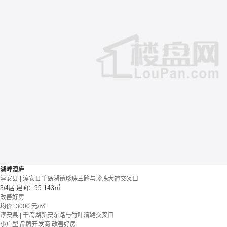
湖畔澄庐
淳安县 | 淳安县千岛湖镇珍珠三路与珍珠大道交叉口
3/4居
建面：95-143㎡
改善好房
均价
13000
元/㎡
淳安县 | 千岛湖新安东路与竹叶湾路交叉口
小户型
品牌开发商
改善好房