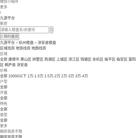
微信小程序
更多
/
九游平台
新房


预约看房
九游平台
>
杭州楼盘
>
淳安县楼盘
区域找房
地铁找房
地图找房
区域
全部
建德市
萧山区
拱墅区
西湖区
上城区
滨江区
钱塘区
余杭区
临平区
临安区
富阳
区
桐庐县
淳安县
价格
全部
10000以下
1万-1.5万
1.5万-2万
2万-3万
3万-4万
户型
全部
开盘
全部
特色
全部
类型
全部
更多
期房现房不限
期房现房不限