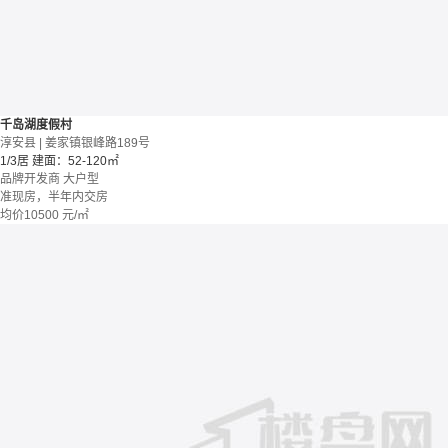
千岛湖度假村
淳安县 | 姜家镇银峰路189号
1/3居
建面：52-120㎡
品牌开发商
大户型
准现房，半年内交房
均价
10500
元/㎡