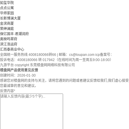
如玺华院
点点公寓
华师家园
长新博澜大厦
金滨商厦
荣绅澜庭
保亿国丰·君潮润府
奥映鸣翠府
滨江浩运府
汇而泰商业中心
全国统一服务热线 4008180066转66 | 邮箱：
cs@loupan.com
icp备案号：
投诉电话：4008180066 转 017942（在线时间为周一至周五9:00-18:00）
九游平台 copyright 东莞楼盘网网络科技有限公司
楼盘网产品使用意见反馈
创建时间：
2026-01-30
感谢您对楼盘网的支持与关注，请将您遇到的问题或者建议反馈给我们,我们虚心接受
您最诚挚的意见和建议。
反馈内容
*