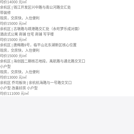
均价
14000
元/㎡
余杭区 | 钱江开发区兴中路与南公河路交汇处
带装修
现房，交房快，入住便利
均价
15000
元/㎡
余杭区 | 古墩路与疏港路交汇处（永旺梦乐成对面）
酒店式公寓 商铺
住宅 商铺 写字楼
均价
15000
元/㎡
余杭区 | 唐梅路9号，临平山北东湖新区核心位置
现房，交房快，入住便利
均价
15000
元/㎡
余杭区 | 海创园二期核芯地段，禹航路与通北路交叉口
小户型
现房，交房快，入住便利
均价
13000
元/㎡
余杭区 乔司板块 | 余杭杭海路与一号路交叉口
小户型
改善好房
小户型
均价
111000
元/㎡