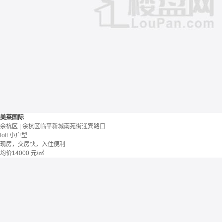
美莱国际
余杭区 | 余杭区临平新城南苑街迎宾路口
loft
小户型
现房，交房快，入住便利
均价
14000
元/㎡