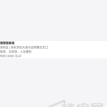
理想银泰城
余杭区 | 余杭世纪大道与迎宾路交叉口
现房，交房快，入住便利
均价
13000
元/㎡