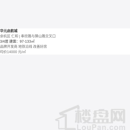
华元启航城
余杭区 仁和 | 奉欣路与獐山路交叉口
3/4居
建面：97-133㎡
品牌开发商
地铁沿线
改善好房
均价
14000
元/㎡