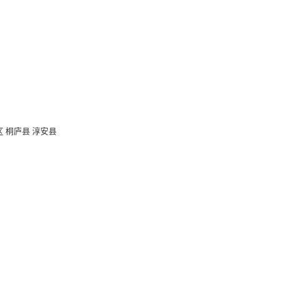
区
桐庐县
淳安县