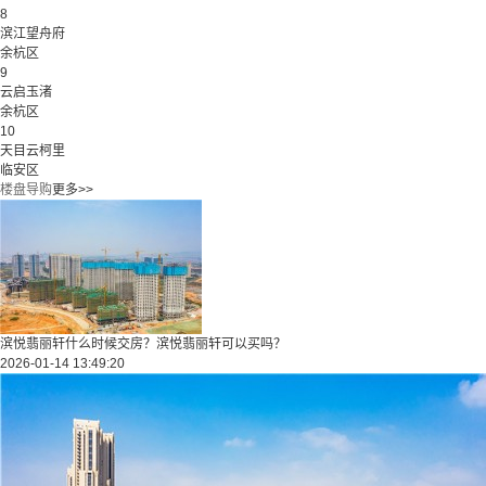
8
滨江望舟府
余杭区
9
云启玉渚
余杭区
10
天目云柯里
临安区
楼盘导购
更多>>
滨悦翡丽轩什么时候交房？滨悦翡丽轩可以买吗？
2026-01-14 13:49:20