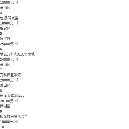
10000元/㎡
萧山区
4
佳源·锦晟里
18980元/㎡
临安区
5
宸宇府
25600元/㎡
6
地铁万科彩虹天空之城
24000元/㎡
萧山区
7
万科樟宜翠湾
29000元/㎡
萧山区
8
建发金辉紫璋台
28100元/㎡
西湖区
9
阳光城兴耀花漾里
19000元/㎡
10