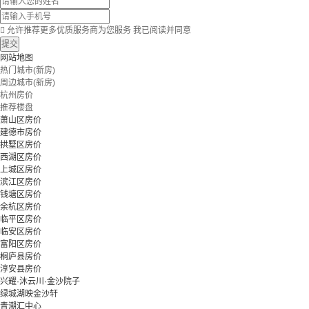

允许推荐更多优质服务商为您服务
我已阅读并同意
提交
网站地图
热门城市(新房)
周边城市(新房)
杭州房价
推荐楼盘
萧山区房价
建德市房价
拱墅区房价
西湖区房价
上城区房价
滨江区房价
钱塘区房价
余杭区房价
临平区房价
临安区房价
富阳区房价
桐庐县房价
淳安县房价
兴耀·沐云川·金沙院子
绿城湖映金沙轩
青潮汇中心