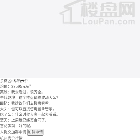
余杭区
•
萃栖云庐
均价：
33595元/㎡
英雄：我去看过，很齐全。
牛转乾坤：这个楼盘价格波动大么？
回忆：我建议你们去楼盘看看。
大头：也可以直接咨询置业管家。
吃了么：什么时候大家一起去看看。
蓝天：上周我已经签合同了。
雪花飘飘：好的呢。
人提交加群申请
加群申请
杭州房价行情