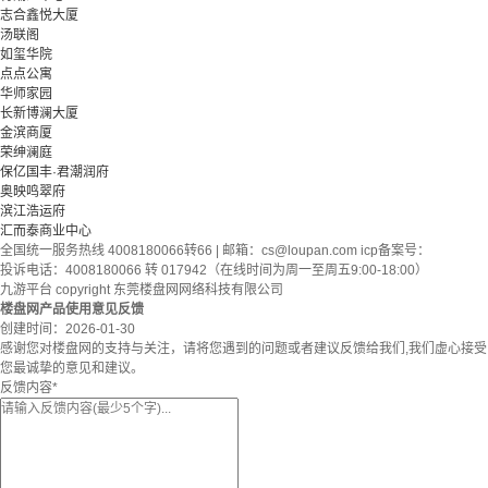
志合鑫悦大厦
汤联阁
如玺华院
点点公寓
华师家园
长新博澜大厦
金滨商厦
荣绅澜庭
保亿国丰·君潮润府
奥映鸣翠府
滨江浩运府
汇而泰商业中心
全国统一服务热线 4008180066转66 | 邮箱：
cs@loupan.com
icp备案号：
投诉电话：4008180066 转 017942（在线时间为周一至周五9:00-18:00）
九游平台 copyright 东莞楼盘网网络科技有限公司
楼盘网产品使用意见反馈
创建时间：
2026-01-30
感谢您对楼盘网的支持与关注，请将您遇到的问题或者建议反馈给我们,我们虚心接受
您最诚挚的意见和建议。
反馈内容
*