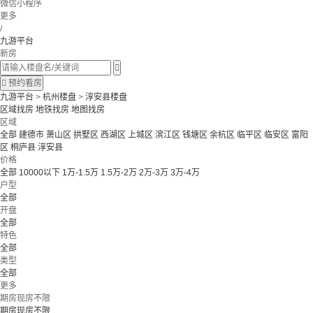
微信小程序
更多
/
九游平台
新房


预约看房
九游平台
>
杭州楼盘
>
淳安县楼盘
区域找房
地铁找房
地图找房
区域
全部
建德市
萧山区
拱墅区
西湖区
上城区
滨江区
钱塘区
余杭区
临平区
临安区
富阳
区
桐庐县
淳安县
价格
全部
10000以下
1万-1.5万
1.5万-2万
2万-3万
3万-4万
户型
全部
开盘
全部
特色
全部
类型
全部
更多
期房现房不限
期房现房不限