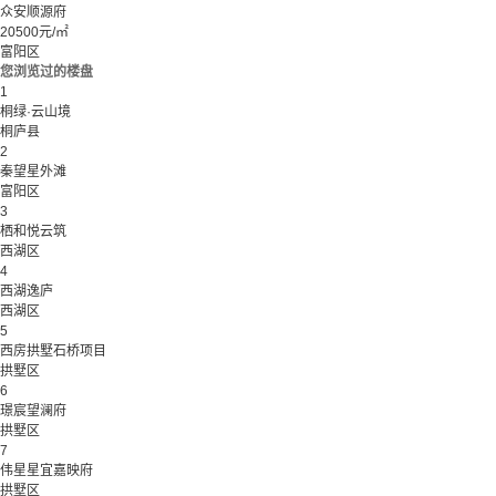
众安顺源府
20500元/㎡
富阳区
您浏览过的楼盘
1
桐绿·云山境
桐庐县
2
秦望星外滩
富阳区
3
栖和悦云筑
西湖区
4
西湖逸庐
西湖区
5
西房拱墅石桥项目
拱墅区
6
璟宸望澜府
拱墅区
7
伟星星宜嘉映府
拱墅区