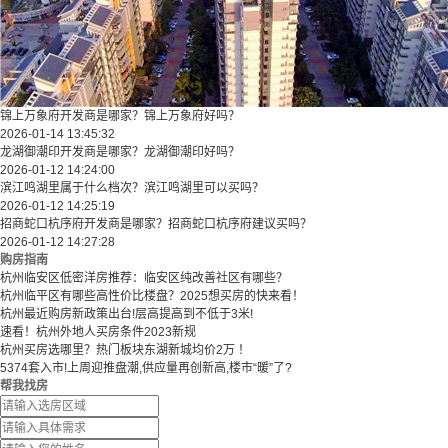
锦上万象府开发商是哪家？锦上万象府好吗？
2026-01-14 13:45:32
龙湖御潮印开发商是哪家？龙湖御潮印好吗？
2026-01-12 14:24:00
滨江鸣湖里属于什么档次？滨江鸣湖里可以买吗？
2026-01-12 14:25:19
招商蛇口杭序府开发商是哪家？招商蛇口杭序府建议买吗？
2026-01-12 14:27:28
购房指南
杭州临安区低密洋房推荐：临安区纯改善社区有哪些？
​​杭州临平区有哪些高性价比楼盘？2025想买房的快来看！​
杭州最近购房新政策出台!层高提高到不低于3米!
速看！杭州外地人买房条件2023新规
杭州买房选哪里？热门板块东湖新城均价2万 ！
5374套入市!上周迎推盘潮,供应量再创新高,楼市“暖”了?
帮我找房