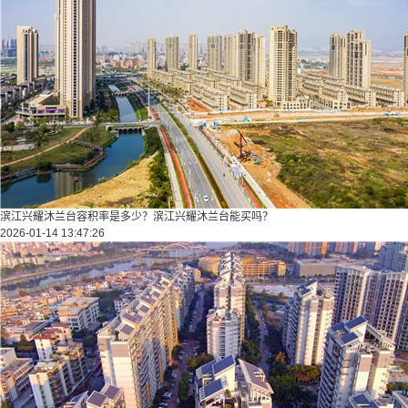
滨江兴耀沐兰台容积率是多少？滨江兴耀沐兰台能买吗？
2026-01-14 13:47:26