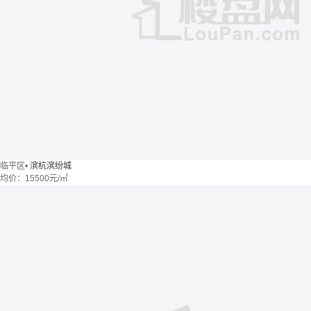
临平区
•
滨杭滨纷城
均价：
15500元/㎡