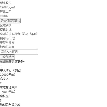
新房均价
29083
元/㎡
环比上月
9.58%
房价行情解读

区域解读
楼盘对比
您浏览过的楼盘
（最多选4项）
桐绿·云山境
秦望星外滩
栖和悦云筑

全部清空
杭州推荐热盘
更多>
1
中天珺府（东区）
19000元/㎡
临安区
2
赞成赞红星座
15500元/㎡
余杭区
3
融创森与海之城