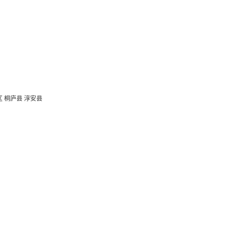
区
桐庐县
淳安县