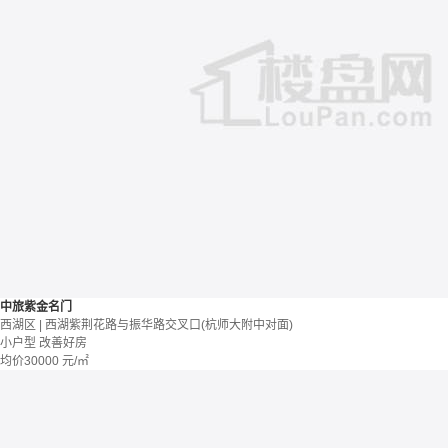
中旅紫金名门
西湖区 | 西湖紫荆花路与振华路交叉口(杭师大附中对面)
小户型
改善好房
均价
30000
元/㎡