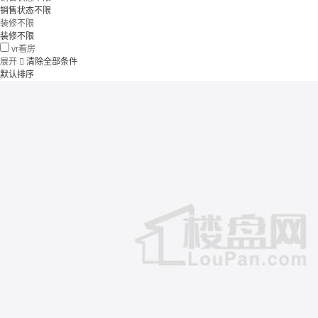
销售状态不限
装修不限
装修不限
vr看房
展开

清除全部条件
默认排序