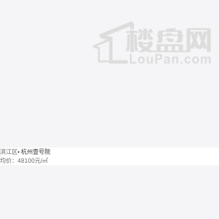
滨江区
•
杭州壹号院
均价：
48100元/㎡