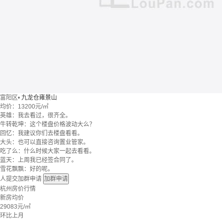
富阳区
•
九龙仓雍景山
均价：
13200元/㎡
英雄：我去看过，很齐全。
牛转乾坤：这个楼盘价格波动大么？
回忆：我建议你们去楼盘看看。
大头：也可以直接咨询置业管家。
吃了么：什么时候大家一起去看看。
蓝天：上周我已经签合同了。
雪花飘飘：好的呢。
人提交加群申请
加群申请
杭州房价行情
新房均价
29083
元/㎡
环比上月