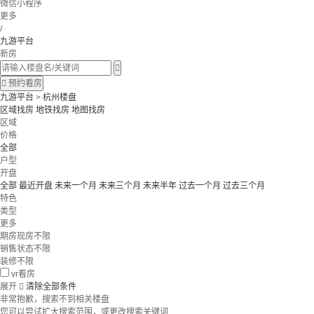
微信小程序
更多
/
九游平台
新房


预约看房
九游平台
>
杭州楼盘
区域找房
地铁找房
地图找房
区域
价格
全部
户型
开盘
全部
最近开盘
未来一个月
未来三个月
未来半年
过去一个月
过去三个月
特色
类型
更多
期房现房不限
销售状态不限
装修不限
vr看房
展开

清除全部条件
非常抱歉，搜索不到相关楼盘
您可以尝试扩大搜索范围，或更改搜索关键词