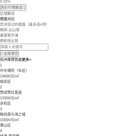
9.58%
房价行情解读

区域解读
楼盘对比
您浏览过的楼盘
（最多选4项）
桐绿·云山境
秦望星外滩
栖和悦云筑

全部清空
杭州推荐热盘
更多>
1
中天珺府（东区）
19000元/㎡
临安区
2
赞成赞红星座
15500元/㎡
余杭区
3
融创森与海之城
10000元/㎡
萧山区
4