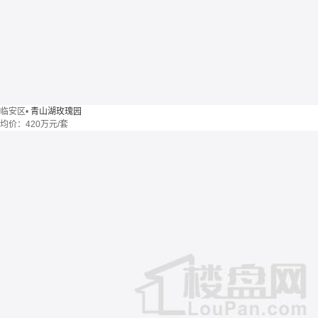
临安区
•
青山湖玫瑰园
均价：
420万元/套