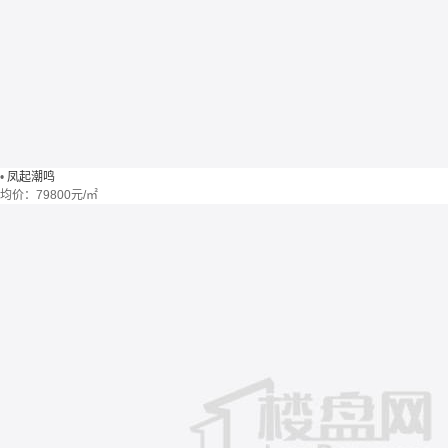
•
凤起潮鸣
均价：
79800元/㎡