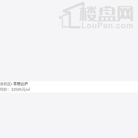
余杭区
•
萃栖云庐
均价：
33595元/㎡