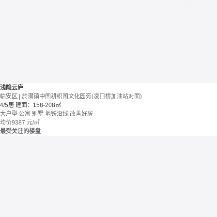
浅隐云庐
临安区 | 於潜镇中国耕织图文化园旁(凌口桥加油站对面)
4/5居
建面：158-208㎡
大户型
公寓 别墅
地铁沿线
改善好房
均价
9387
元/㎡
最受关注的楼盘