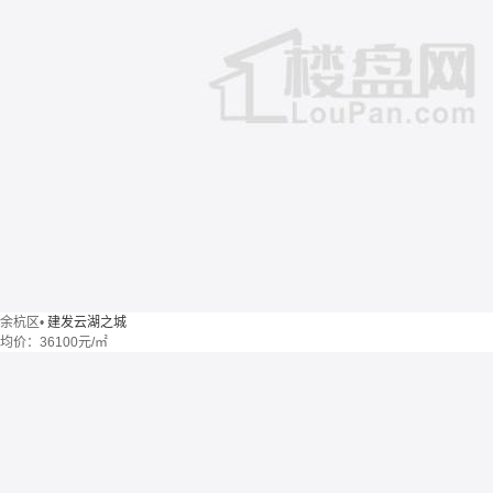
余杭区
•
建发云湖之城
均价：
36100元/㎡