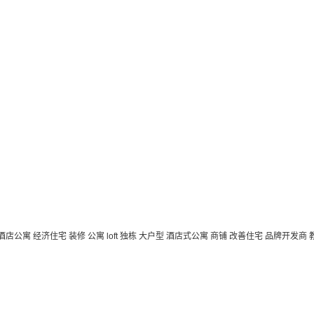
 酒店公寓
经济住宅
装修
公寓
loft
独栋
大户型
酒店式公寓 商铺
改善住宅
品牌开发商