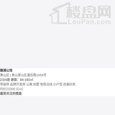
御湖公馆
萧山区 | 萧山萧山区潘右路1068号
2/3/4居
建面：84-160㎡
带装修
品牌开发商
公寓 别墅
地铁沿线
小户型
改善好房
均价
21000
元/㎡
最受关注的楼盘