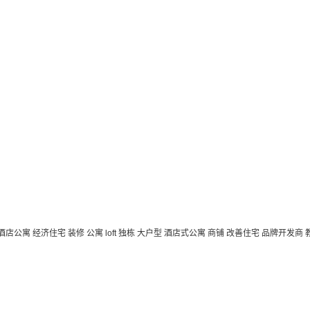
 酒店公寓
经济住宅
装修
公寓
loft
独栋
大户型
酒店式公寓 商铺
改善住宅
品牌开发商