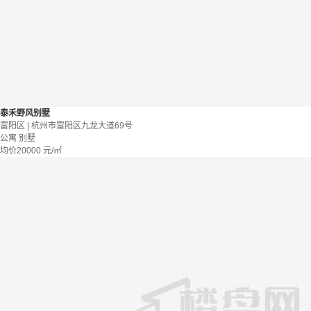
泰禾野风别墅
富阳区 | 杭州市富阳区九龙大道69号
公寓 别墅
均价
20000
元/㎡