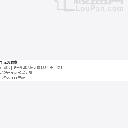
华元芳满庭
西湖区 | 临平副城人民大道438号主干道上
品牌开发商
公寓 别墅
均价
27000
元/㎡