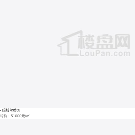
•
绿城留香园
均价：
51000元/㎡