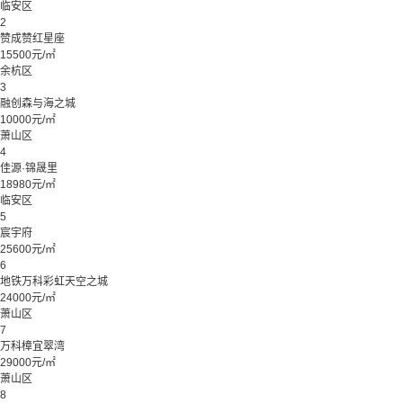
临安区
2
赞成赞红星座
15500元/㎡
余杭区
3
融创森与海之城
10000元/㎡
萧山区
4
佳源·锦晟里
18980元/㎡
临安区
5
宸宇府
25600元/㎡
6
地铁万科彩虹天空之城
24000元/㎡
萧山区
7
万科樟宜翠湾
29000元/㎡
萧山区
8