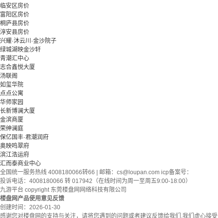
临安区房价
富阳区房价
桐庐县房价
淳安县房价
兴耀·沐云川·金沙院子
绿城湖映金沙轩
青潮汇中心
志合鑫悦大厦
汤联阁
如玺华院
点点公寓
华师家园
长新博澜大厦
金滨商厦
荣绅澜庭
保亿国丰·君潮润府
奥映鸣翠府
滨江浩运府
汇而泰商业中心
全国统一服务热线 4008180066转66 | 邮箱：
cs@loupan.com
icp备案号：
投诉电话：4008180066 转 017942（在线时间为周一至周五9:00-18:00）
九游平台 copyright 东莞楼盘网网络科技有限公司
楼盘网产品使用意见反馈
创建时间：
2026-01-30
感谢您对楼盘网的支持与关注，请将您遇到的问题或者建议反馈给我们,我们虚心接受