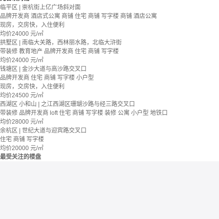
临平区 | 崇杭街上亿广场斜对面
品牌开发商
酒店式公寓 商铺
住宅 商铺 写字楼
商铺 酒店公寓
现房，交房快，入住便利
均价
24000
元/㎡
拱墅区 | 南临大关路，西林丽水路，北临大浒街
带装修
教育地产
品牌开发商
住宅 商铺 写字楼
均价
24000
元/㎡
钱塘区 | 金沙大道与高沙路交叉口
品牌开发商
住宅 商铺 写字楼
小户型
现房，交房快，入住便利
均价
24500
元/㎡
西湖区 小和山 | 之江西湖区珊瑚沙路与经三路交叉口
带装修
品牌开发商
loft
住宅 商铺 写字楼
装修
公寓
小户型
地铁口
均价
28000
元/㎡
余杭区 | 世纪大道与迎宾路交叉口
住宅 商铺 写字楼
均价
20000
元/㎡
最受关注的楼盘