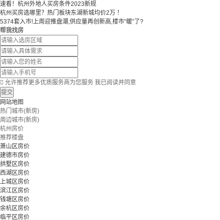
速看！杭州外地人买房条件2023新规
杭州买房选哪里？热门板块东湖新城均价2万 ！
5374套入市!上周迎推盘潮,供应量再创新高,楼市“暖”了?
帮我找房

允许推荐更多优质服务商为您服务
我已阅读并同意
提交
网站地图
热门城市(新房)
周边城市(新房)
杭州房价
推荐楼盘
萧山区房价
建德市房价
拱墅区房价
西湖区房价
上城区房价
滨江区房价
钱塘区房价
余杭区房价
临平区房价