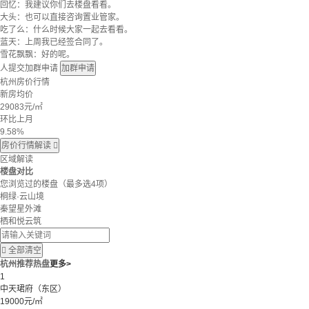
回忆：我建议你们去楼盘看看。
大头：也可以直接咨询置业管家。
吃了么：什么时候大家一起去看看。
蓝天：上周我已经签合同了。
雪花飘飘：好的呢。
人提交加群申请
加群申请
杭州房价行情
新房均价
29083
元/㎡
环比上月
9.58%
房价行情解读

区域解读
楼盘对比
您浏览过的楼盘
（最多选4项）
桐绿·云山境
秦望星外滩
栖和悦云筑

全部清空
杭州推荐热盘
更多>
1
中天珺府（东区）
19000元/㎡