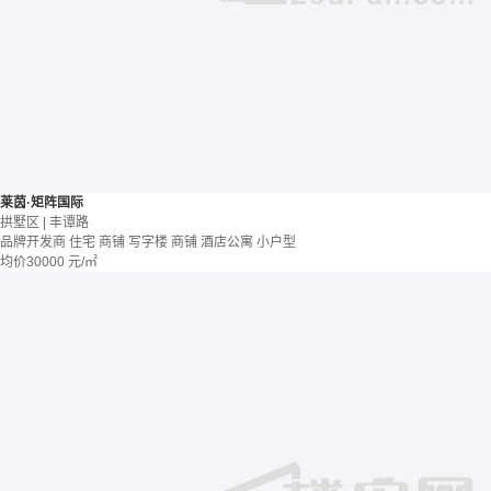
莱茵·矩阵国际
拱墅区 | 丰谭路
品牌开发商
住宅 商铺 写字楼
商铺 酒店公寓
小户型
均价
30000
元/㎡