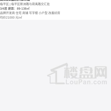
临平区 | 临平区新洲路与荷禹路交汇处
3/4居
建面：89-138㎡
品牌开发商
住宅 商铺 写字楼
小户型
改善好房
均价
21000
元/㎡