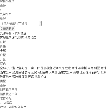
微信小程序
更多
/
九游平台
新房


预约看房
九游平台
>
杭州楼盘
区域找房
地铁找房
地图找房
区域
价格
全部
户型
开盘
特色
全部
小户型
改善好房
一房一价
优惠楼盘
近期交房
住宅 商铺 写字楼
公寓 别墅
商铺
酒店公寓
经济住宅
装修
公寓
loft
独栋
大户型
酒店式公寓 商铺
改善住宅
品牌开发商
教育地产
带装修
商铺
现房
地铁沿线
类型
更多
期房现房不限
销售状态不限
装修不限
vr看房
收起

清除全部条件