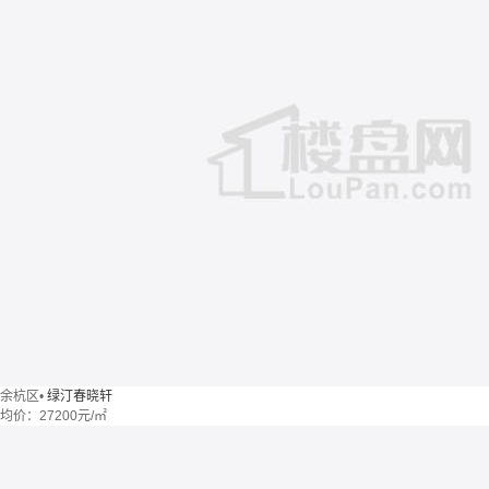
余杭区
•
绿汀春晓轩
均价：
27200元/㎡