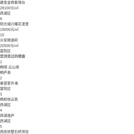
建发金辉紫璋台
28100元/㎡
西湖区
9
阳光城兴耀花漾里
19000元/㎡
10
众安顺源府
20500元/㎡
富阳区
您浏览过的楼盘
1
桐绿·云山境
桐庐县
2
秦望星外滩
富阳区
3
栖和悦云筑
西湖区
4
西湖逸庐
西湖区
5
西房拱墅石桥项目