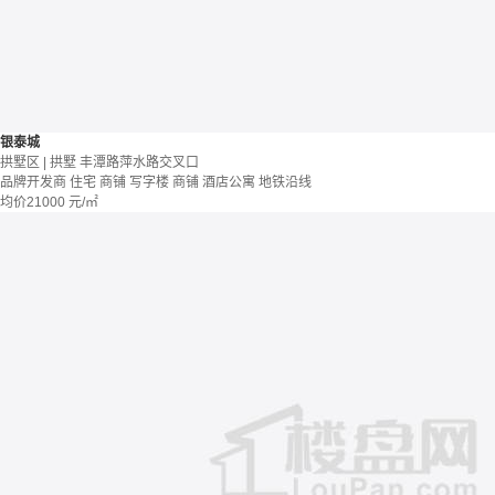
银泰城
拱墅区 | 拱墅 丰潭路萍水路交叉口
品牌开发商
住宅 商铺 写字楼
商铺 酒店公寓
地铁沿线
均价
21000
元/㎡