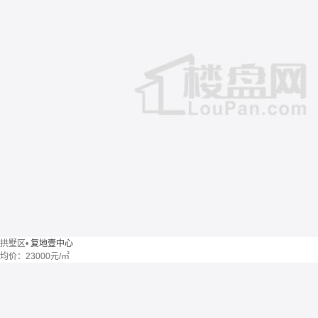
拱墅区
•
复地壹中心
均价：
23000元/㎡