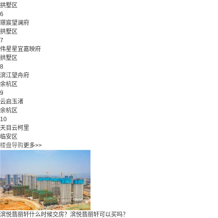
拱墅区
6
璟宸望澜府
拱墅区
7
伟星星宜嘉映府
拱墅区
8
滨江望舟府
余杭区
9
云启玉渚
余杭区
10
天目云柯里
临安区
楼盘导购
更多>>
滨悦翡丽轩什么时候交房？滨悦翡丽轩可以买吗？