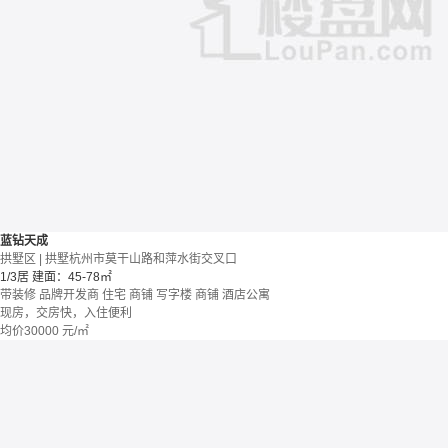
蓝钻天成
拱墅区 | 拱墅杭州市莫干山路和萍水街交叉口
1/3居
建面：45-78㎡
带装修
品牌开发商
住宅 商铺 写字楼
商铺 酒店公寓
现房，交房快，入住便利
均价
30000
元/㎡