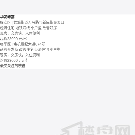
华发峰荟
临安区 | 锦城街道万马路与新民街交叉口
经济住宅
地铁沿线
小户型
改善好房
现房，交房快，入住便利
起价
23000
元/㎡
临平区 | 余杭世纪大道674号
品牌开发商
改善住宅
经济住宅
小户型
现房，交房快，入住便利
均价
23000
元/㎡
最受关注的楼盘