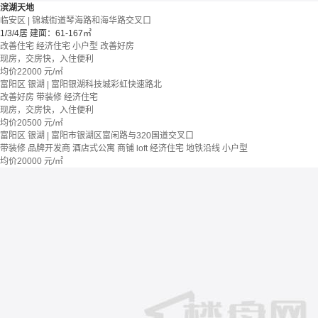
滨湖天地
临安区 | 锦城街道琴海路和海华路交叉口
1/3/4居
建面：61-167㎡
改善住宅
经济住宅
小户型
改善好房
现房，交房快，入住便利
均价
22000
元/㎡
富阳区 银湖 | 富阳银湖科技城彩虹快速路北
改善好房
带装修
经济住宅
现房，交房快，入住便利
均价
20500
元/㎡
富阳区 银湖 | 富阳市银湖区富闲路与320国道交叉口
带装修
品牌开发商
酒店式公寓 商铺
loft
经济住宅
地铁沿线
小户型
均价
20000
元/㎡