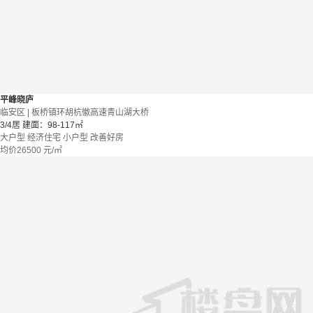
平峰晓庐
临安区 | 板桥镇环胡杭徽高速青山湖大桥
3/4居
建面：98-117㎡
大户型
经济住宅
小户型
改善好房
均价
26500
元/㎡