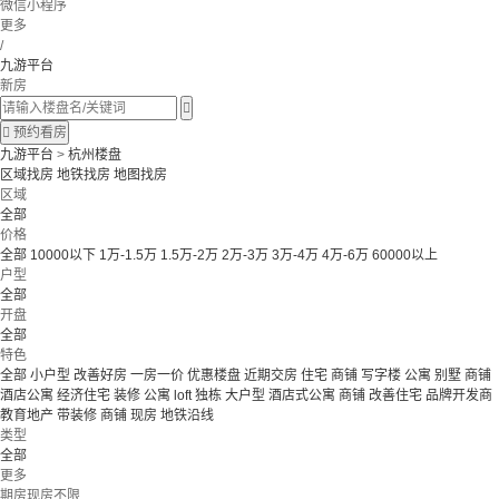
微信小程序
更多
/
九游平台
新房


预约看房
九游平台
>
杭州楼盘
区域找房
地铁找房
地图找房
区域
全部
价格
全部
10000以下
1万-1.5万
1.5万-2万
2万-3万
3万-4万
4万-6万
60000以上
户型
全部
开盘
全部
特色
全部
小户型
改善好房
一房一价
优惠楼盘
近期交房
住宅 商铺 写字楼
公寓 别墅
商铺
酒店公寓
经济住宅
装修
公寓
loft
独栋
大户型
酒店式公寓 商铺
改善住宅
品牌开发商
教育地产
带装修
商铺
现房
地铁沿线
类型
全部
更多
期房现房不限