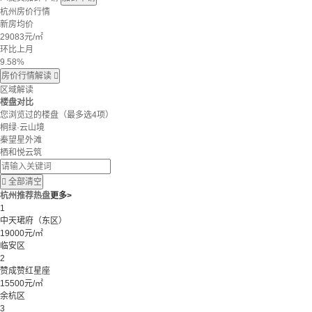
杭州房价行情
新房均价
29083
元/㎡
环比上月
9.58%
房价行情解读

区域解读
楼盘对比
您浏览过的楼盘
（最多选4项）
桐绿·云山境
秦望星外滩
栖和悦云筑

全部清空
杭州推荐热盘
更多>
1
中天珺府（东区）
19000元/㎡
临安区
2
赞成赞红星座
15500元/㎡
余杭区
3