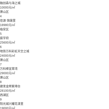
融创森与海之城
10000元/㎡
萧山区
4
佳源·锦晟里
18980元/㎡
临安区
5
宸宇府
25600元/㎡
6
地铁万科彩虹天空之城
24000元/㎡
萧山区
7
万科樟宜翠湾
29000元/㎡
萧山区
8
建发金辉紫璋台
28100元/㎡
西湖区
9
阳光城兴耀花漾里
19000元/㎡