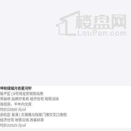
坤和绿城月依星河轩
临平区 | 9号线龙安地铁站旁
带装修
品牌开发商
经济住宅
地铁沿线
准现房，半年内交房
均价
22000
元/㎡
余杭区 良渚 | 古墩路与陆家门港交叉口南侧
经济住宅
地铁沿线
改善好房
均价
22325
元/㎡