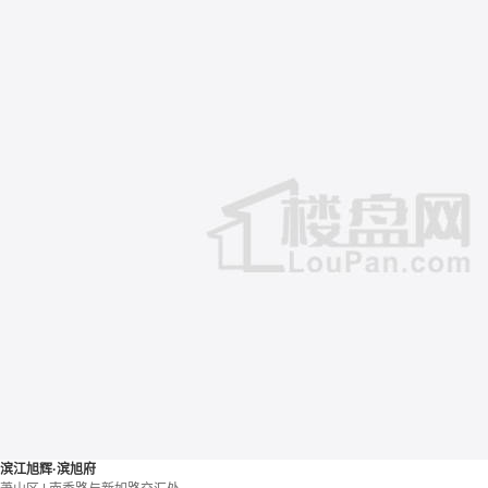
滨江旭辉·滨旭府