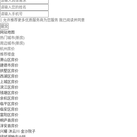

允许推荐更多优质服务商为您服务
我已阅读并同意
提交
网站地图
热门城市(新房)
周边城市(新房)
杭州房价
推荐楼盘
萧山区房价
建德市房价
拱墅区房价
西湖区房价
上城区房价
滨江区房价
钱塘区房价
余杭区房价
临平区房价
临安区房价
富阳区房价
桐庐县房价
淳安县房价
兴耀·沐云川·金沙院子