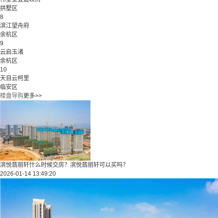
拱墅区
8
滨江望舟府
余杭区
9
云启玉渚
余杭区
10
天目云柯里
临安区
楼盘导购
更多>>
滨悦翡丽轩什么时候交房？滨悦翡丽轩可以买吗？
2026-01-14 13:49:20