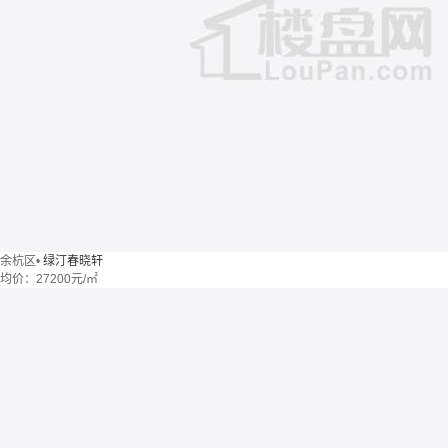
余杭区
•
绿汀春晓轩
均价：
27200元/㎡