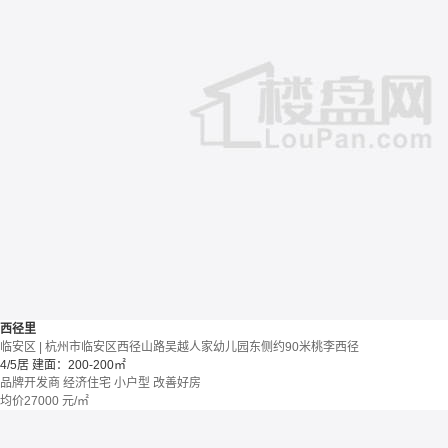
西径里
临安区 | 杭州市临安区西径山路吴越人家幼儿园东侧约90米桃李西径
4/5居
建面：200-200㎡
品牌开发商
经济住宅
小户型
改善好房
均价
27000
元/㎡