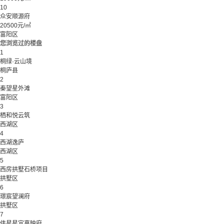
10
众安顺源府
20500元/㎡
富阳区
您浏览过的楼盘
1
桐绿·云山境
桐庐县
2
秦望星外滩
富阳区
3
栖和悦云筑
西湖区
4
西湖逸庐
西湖区
5
西房拱墅石桥项目
拱墅区
6
璟宸望澜府
拱墅区
7
伟星星宜嘉映府