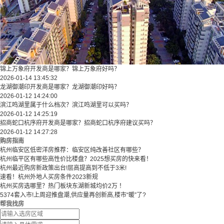
锦上万象府开发商是哪家？锦上万象府好吗？
2026-01-14 13:45:32
龙湖御潮印开发商是哪家？龙湖御潮印好吗？
2026-01-12 14:24:00
滨江鸣湖里属于什么档次？滨江鸣湖里可以买吗？
2026-01-12 14:25:19
招商蛇口杭序府开发商是哪家？招商蛇口杭序府建议买吗？
2026-01-12 14:27:28
购房指南
杭州临安区低密洋房推荐：临安区纯改善社区有哪些？
​​杭州临平区有哪些高性价比楼盘？2025想买房的快来看！​
杭州最近购房新政策出台!层高提高到不低于3米!
速看！杭州外地人买房条件2023新规
杭州买房选哪里？热门板块东湖新城均价2万 ！
5374套入市!上周迎推盘潮,供应量再创新高,楼市“暖”了?
帮我找房