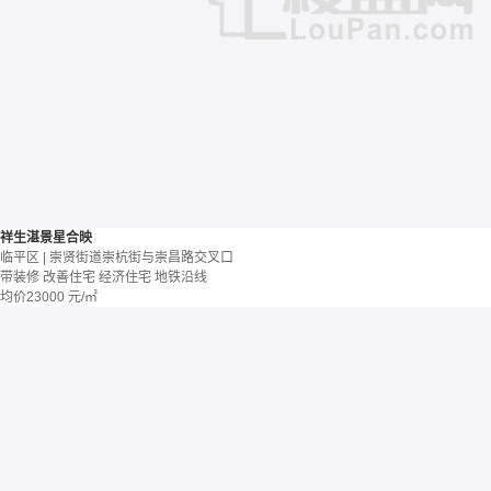
祥生湛景星合映
临平区 | 崇贤街道崇杭街与崇昌路交叉口
带装修
改善住宅
经济住宅
地铁沿线
均价
23000
元/㎡