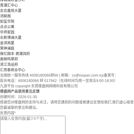
绿城湖映金沙轩
青潮汇中心
志合鑫悦大厦
汤联阁
如玺华院
点点公寓
华师家园
长新博澜大厦
金滨商厦
荣绅澜庭
保亿国丰·君潮润府
奥映鸣翠府
滨江浩运府
汇而泰商业中心
全国统一服务热线 4008180066转66 | 邮箱：
cs@loupan.com
icp备案号：
投诉电话：4008180066 转 017942（在线时间为周一至周五9:00-18:00）
九游平台 copyright 东莞楼盘网网络科技有限公司
楼盘网产品使用意见反馈
创建时间：
2026-01-30
感谢您对楼盘网的支持与关注，请将您遇到的问题或者建议反馈给我们,我们虚心接受
您最诚挚的意见和建议。
反馈内容
*