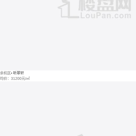
余杭区
•
听翠轩
均价：
31200元/㎡