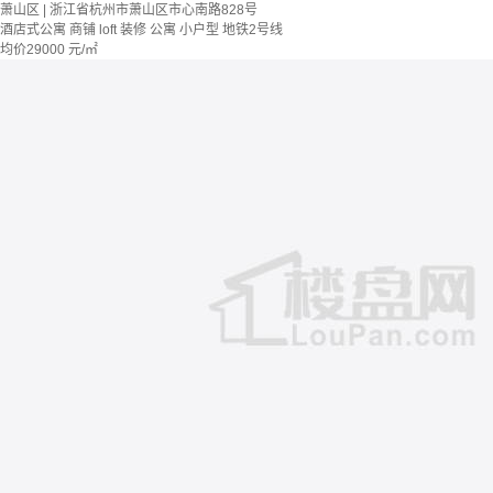
萧山区 | 浙江省杭州市萧山区市心南路828号
酒店式公寓 商铺
loft
装修
公寓
小户型
地铁2号线
均价
29000
元/㎡