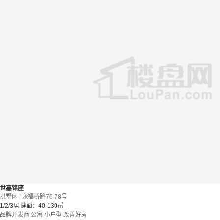
世嘉铭座
拱墅区 | 永福桥路76-78号
1/2/3居
建面：40-130㎡
品牌开发商
公寓
小户型
改善好房