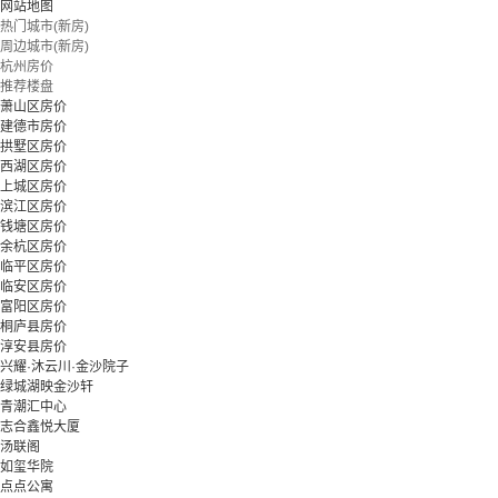
网站地图
热门城市(新房)
周边城市(新房)
杭州房价
推荐楼盘
萧山区房价
建德市房价
拱墅区房价
西湖区房价
上城区房价
滨江区房价
钱塘区房价
余杭区房价
临平区房价
临安区房价
富阳区房价
桐庐县房价
淳安县房价
兴耀·沐云川·金沙院子
绿城湖映金沙轩
青潮汇中心
志合鑫悦大厦
汤联阁
如玺华院
点点公寓