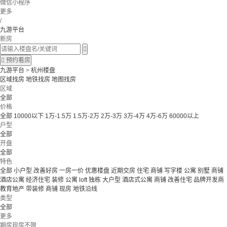
微信小程序
更多
/
九游平台
新房


预约看房
九游平台
>
杭州楼盘
区域找房
地铁找房
地图找房
区域
全部
价格
全部
10000以下
1万-1.5万
1.5万-2万
2万-3万
3万-4万
4万-6万
60000以上
户型
全部
开盘
全部
特色
全部
小户型
改善好房
一房一价
优惠楼盘
近期交房
住宅 商铺 写字楼
公寓 别墅
商铺
酒店公寓
经济住宅
装修
公寓
loft
独栋
大户型
酒店式公寓 商铺
改善住宅
品牌开发商
教育地产
带装修
商铺
现房
地铁沿线
类型
全部
更多
期房现房不限