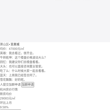
萧山区
•
亚奥城
均价：
47000元/㎡
英雄：我去看过，很齐全。
牛转乾坤：这个楼盘价格波动大么？
回忆：我建议你们去楼盘看看。
大头：也可以直接咨询置业管家。
吃了么：什么时候大家一起去看看。
蓝天：上周我已经签合同了。
雪花飘飘：好的呢。
人提交加群申请
加群申请
杭州房价行情
新房均价
29083
元/㎡
环比上月
9.58%