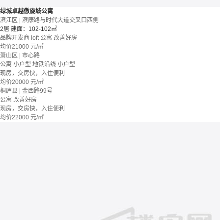
绿城卓越傲旋城公寓
滨江区 | 滨康路与时代大道交叉口西侧
2居
建面：102-102㎡
品牌开发商
loft
公寓
改善好房
均价
21000
元/㎡
萧山区 | 市心路
公寓
小户型
地铁沿线
小户型
现房，交房快，入住便利
均价
20000
元/㎡
桐庐县 | 金西路99号
公寓
改善好房
现房，交房快，入住便利
均价
22000
元/㎡