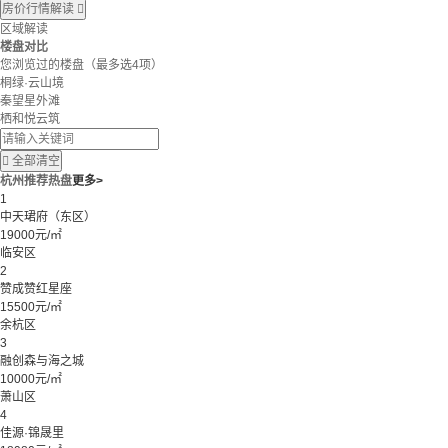
房价行情解读

区域解读
楼盘对比
您浏览过的楼盘
（最多选4项）
桐绿·云山境
秦望星外滩
栖和悦云筑

全部清空
杭州推荐热盘
更多>
1
中天珺府（东区）
19000元/㎡
临安区
2
赞成赞红星座
15500元/㎡
余杭区
3
融创森与海之城
10000元/㎡
萧山区
4
佳源·锦晟里