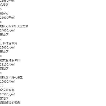
18980元/㎡
临安区
5
宸宇府
25600元/㎡
6
地铁万科彩虹天空之城
24000元/㎡
萧山区
7
万科樟宜翠湾
29000元/㎡
萧山区
8
建发金辉紫璋台
28100元/㎡
西湖区
9
阳光城兴耀花漾里
19000元/㎡
10
众安顺源府
20500元/㎡
富阳区
您浏览过的楼盘