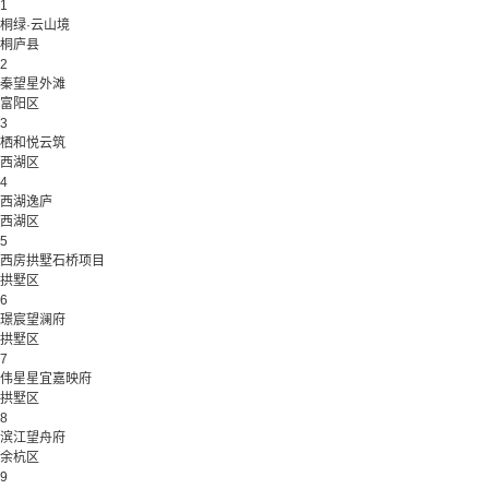
1
桐绿·云山境
桐庐县
2
秦望星外滩
富阳区
3
栖和悦云筑
西湖区
4
西湖逸庐
西湖区
5
西房拱墅石桥项目
拱墅区
6
璟宸望澜府
拱墅区
7
伟星星宜嘉映府
拱墅区
8
滨江望舟府
余杭区
9