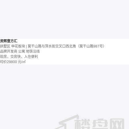
资辉壹方汇
拱墅区 申花板块 | 莫干山路与萍水街交叉口西北角（莫干山路987号）
品牌开发商
公寓
地铁沿线
现房，交房快，入住便利
均价
29800
元/㎡