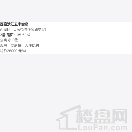
西投滨江五幸金座
西湖区 | 贝家街与莲紫路交叉口
2居
建面：35-53㎡
公寓
小户型
现房，交房快，入住便利
均价
28000
元/㎡