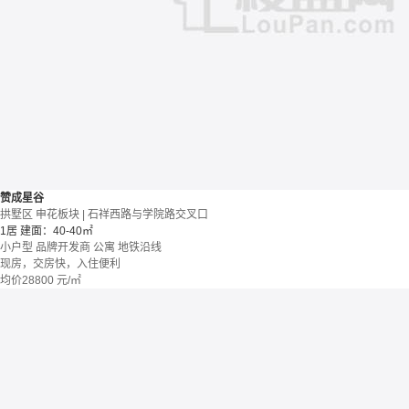
赞成星谷
拱墅区 申花板块 | 石祥西路与学院路交叉口
1居
建面：40-40㎡
小户型
品牌开发商
公寓
地铁沿线
现房，交房快，入住便利
均价
28800
元/㎡