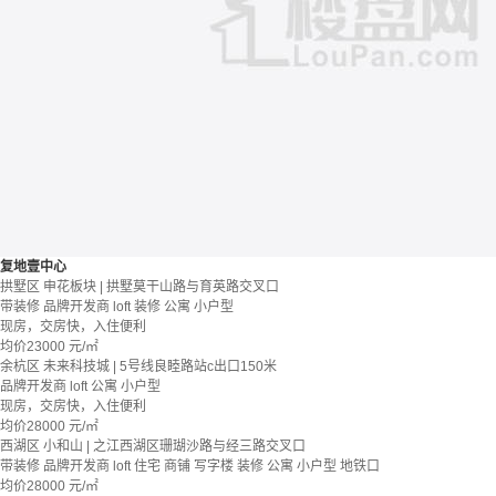
复地壹中心
拱墅区 申花板块 | 拱墅莫干山路与育英路交叉口
带装修
品牌开发商
loft
装修
公寓
小户型
现房，交房快，入住便利
均价
23000
元/㎡
余杭区 未来科技城 | 5号线良睦路站c出口150米
品牌开发商
loft
公寓
小户型
现房，交房快，入住便利
均价
28000
元/㎡
西湖区 小和山 | 之江西湖区珊瑚沙路与经三路交叉口
带装修
品牌开发商
loft
住宅 商铺 写字楼
装修
公寓
小户型
地铁口
均价
28000
元/㎡