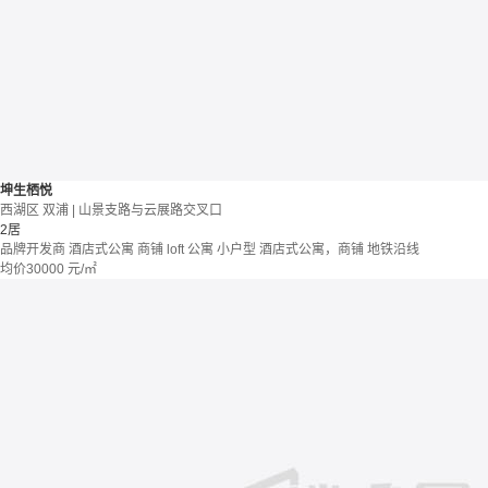
坤生栖悦
西湖区 双浦 | 山景支路与云展路交叉口
2居
品牌开发商
酒店式公寓 商铺
loft
公寓
小户型
酒店式公寓，商铺
地铁沿线
均价
30000
元/㎡