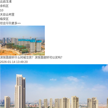
云启玉渚
余杭区
10
天目云柯里
临安区
楼盘导购
更多>>
滨悦翡丽轩什么时候交房？滨悦翡丽轩可以买吗？
2026-01-14 13:49:20