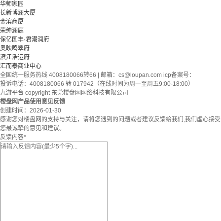
华师家园
长新博澜大厦
金滨商厦
荣绅澜庭
保亿国丰·君潮润府
奥映鸣翠府
滨江浩运府
汇而泰商业中心
全国统一服务热线 4008180066转66 | 邮箱：
cs@loupan.com
icp备案号：
投诉电话：4008180066 转 017942（在线时间为周一至周五9:00-18:00）
九游平台 copyright 东莞楼盘网网络科技有限公司
楼盘网产品使用意见反馈
创建时间：
2026-01-30
感谢您对楼盘网的支持与关注，请将您遇到的问题或者建议反馈给我们,我们虚心接受
您最诚挚的意见和建议。
反馈内容
*