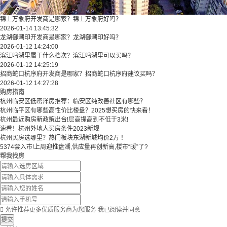
锦上万象府开发商是哪家？锦上万象府好吗？
2026-01-14 13:45:32
龙湖御潮印开发商是哪家？龙湖御潮印好吗？
2026-01-12 14:24:00
滨江鸣湖里属于什么档次？滨江鸣湖里可以买吗？
2026-01-12 14:25:19
招商蛇口杭序府开发商是哪家？招商蛇口杭序府建议买吗？
2026-01-12 14:27:28
购房指南
杭州临安区低密洋房推荐：临安区纯改善社区有哪些？
​​杭州临平区有哪些高性价比楼盘？2025想买房的快来看！​
杭州最近购房新政策出台!层高提高到不低于3米!
速看！杭州外地人买房条件2023新规
杭州买房选哪里？热门板块东湖新城均价2万 ！
5374套入市!上周迎推盘潮,供应量再创新高,楼市“暖”了?
帮我找房

允许推荐更多优质服务商为您服务
我已阅读并同意
提交