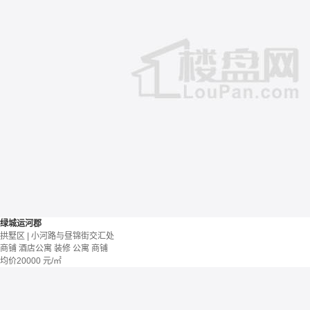
绿城运河郡
拱墅区 | 小河路与昼锦街交汇处
商铺 酒店公寓
装修
公寓
商铺
均价
20000
元/㎡